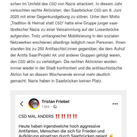
schen im Umfeld des
von Nazis attack­iert. In diesem Jahr
CSD
ver­sucht­en rechte Aktivis­ten, den Saar­brück­er
am 8. Juni
CSD
2025 mit ein­er Gegenkundge­bung zu stören. Unter dem Mot­to
„Tra­di­tion
Heimat statt
” hat­te eine Gruppe junger saar­
&
CSD
ländis­ch­er Nazis zu ein­er Ver­samm­lung auf der Luisen­brücke
aufgerufen. Trotz umfan­gre­ich­er Mobil­isierung in den sozialen
Net­zw­erken erschienen allerd­ings lediglich neun Per­so­n­en. Ihnen
standen bis zu 250 Antifaschist:innen gegenüber, die dem Aufruf
der Antifa Saar/Projekt
und ander­er Grup­pen gefol­gt waren,
AK
den
aktiv zu vertei­di­gen. Die recht­en Aktivis­ten wur­den
CSD
immer wieder in der Stadt kon­fron­tiert und die antifaschis­tis­che
Aktion hat an diesem Woch­enende ein­mal mehr deut­lich
gemacht: Nazis haben in Saar­brück­en keinen Platz.