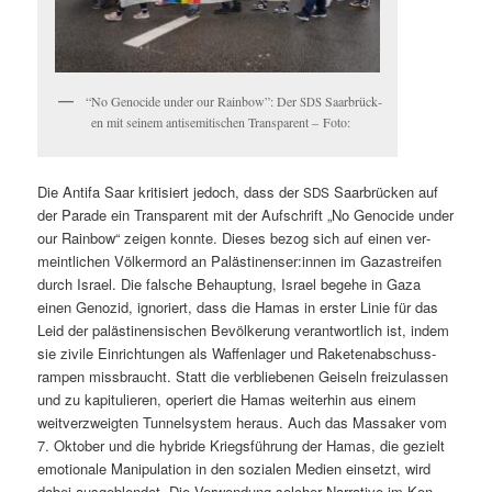
“
No Geno­cide under our Rain­bow”: Der
Saar­brück­
SDS
en mit seinem anti­semi­tis­chen Trans­par­ent – Foto:
Die Antifa Saar kri­tisiert jedoch, dass der
Saar­brück­en auf
SDS
der Parade ein Trans­par­ent mit der Auf­schrift „No Geno­cide under
our Rain­bow“ zeigen kon­nte. Dieses bezog sich auf einen ver­
meintlichen Völk­er­mord an Palästinenser:innen im Gaza­s­treifen
durch Israel. Die falsche Behaup­tung, Israel bege­he in Gaza
einen Genozid, ignori­ert, dass die Hamas in erster Lin­ie für das
Leid der palästi­nen­sis­chen Bevölkerung ver­ant­wortlich ist, indem
sie zivile Ein­rich­tun­gen als Waf­fen­lager und Raketen­ab­schuss­
ram­p­en miss­braucht. Statt die verbliebe­nen Geiseln freizu­lassen
und zu kapit­ulieren, operiert die Hamas weit­er­hin aus einem
weitverzweigten Tun­nel­sys­tem her­aus. Auch das Mas­sak­er vom
7. Okto­ber und die hybride Kriegs­führung der Hamas, die gezielt
emo­tionale Manip­u­la­tion in den sozialen Medi­en ein­set­zt, wird
dabei aus­ge­blendet. Die Ver­wen­dung solch­er Nar­ra­tive im Kon­