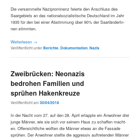
Die ver­sam­melte Nazipromi­nenz feierte den Anschluss des
Saarge­bi­ets an das nation­al­sozial­is­tis­che Deutsch­land im Jahr
1935 für den bei ein­er Abstim­mung über 90% der Saar­län­derIn­
nen stimmten.
Weit­er­lesen
→
Veröffentlicht unter
Berichte
,
Dokumentation
,
Nazis
Zweibrücken: Neonazis
bedrohen Familien und
sprühen Hakenkreuze
Veröffentlicht am
30/04/2018
In der Nacht vom 27. auf den 28. April ertappte ein Anwohn­er drei
junge Män­ner, wie sie sich vor seinem Haus zu schaf­fen macht­
en. Offen­sichtliche woll­ten die Män­ner etwas an die Fas­sade
sprühen. Der Anwohn­er stellte die aggres­siv auftre­tenden Män­ner