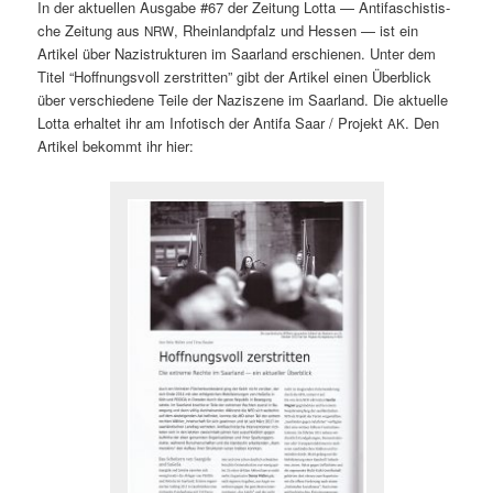
In der aktuellen Aus­gabe #67 der Zeitung Lot­ta — Antifaschis­tis­
che Zeitung aus
, Rhein­landp­falz und Hes­sen — ist ein
NRW
Artikel über Nazistruk­turen im Saar­land erschienen. Unter dem
Titel “Hoff­nungsvoll zer­strit­ten” gibt der Artikel einen Überblick
über ver­schiedene Teile der Naziszene im Saar­land. Die aktuelle
Lot­ta erhal­tet ihr am Info­tisch der Antifa Saar / Pro­jekt
. Den
AK
Artikel bekommt ihr hier: