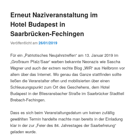
Erneut Naziveranstaltung im
Hotel Budapest in
Saarbrücken-Fechingen
Veröffentlicht am
26/01/2019
Für ein „Patri­o­tis­ches Neu­jahrstr­e­f­fen“ am 13. Jan­u­ar 2019 im
„Großraum Pfalz/Saar“ war­ben bekan­nte Neon­azis wie Sascha
Wag­n­er und auch der extrem rechte Blog „WiR“ aus Heil­bronn vor
allem über das Inter­net. Wo genau das Ganze stat­tfind­en sollte
ließen die Ver­anstal­ter offen und mobil­isierten über einen
Schleusungspunkt zum Ort des Geschehens, dem Hotel
Budapest in der Blies­rans­bach­er Straße im Saar­brück­er Stadt­teil
Brebach-Fechingen.
Dass es sich beim Ver­anstal­tungs­da­tum um keinen zufäl­lig
gewählten Ter­min han­delte machte man bere­its in der Ein­ladung
klar in der zur „Feier des 84. Jahrestages der Saar­be­freiung“
geladen wurde.