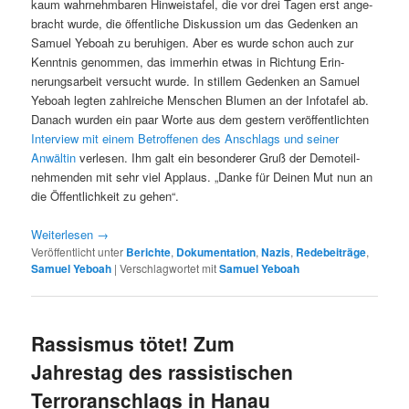
kaum wahrnehm­baren Hin­weistafel, die vor drei Tagen erst ange­
bracht wurde, die öffentliche Diskus­sion um das Gedenken an
Samuel Yeboah zu beruhi­gen. Aber es wurde schon auch zur
Ken­nt­nis genom­men, das immer­hin etwas in Rich­tung Erin­
nerungsar­beit ver­sucht wurde. In stillem Gedenken an Samuel
Yeboah legten zahlre­iche Men­schen Blu­men an der Infotafel ab.
Danach wur­den ein paar Worte aus dem gestern veröf­fentlicht­en
Inter­view mit einem Betrof­fe­nen des Anschlags und sein­er
Anwältin
ver­lesen. Ihm galt ein beson­der­er Gruß der Demoteil­
nehmenden mit sehr viel Applaus. „Danke für Deinen Mut nun an
die Öffentlichkeit zu gehen“.
Weit­er­lesen
→
Veröffentlicht unter
Berichte
,
Dokumentation
,
Nazis
,
Redebeiträge
,
Samuel Yeboah
|
Verschlagwortet mit
Samuel Yeboah
Rassismus tötet! Zum
Jahrestag des rassistischen
Terroranschlags in Hanau