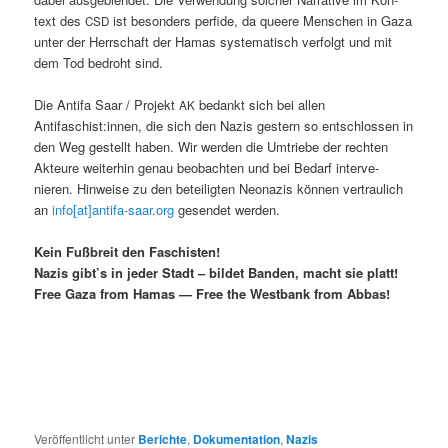
text des
ist beson­ders per­fide, da queere Men­schen in Gaza
CSD
unter der Herrschaft der Hamas sys­tem­a­tisch ver­fol­gt und mit
dem Tod bedro­ht sind.
Die Antifa Saar / Pro­jekt
bedankt sich bei allen
AK
Antifaschist:innen, die sich den Nazis gestern so entschlossen in
den Weg gestellt haben. Wir wer­den die Umtriebe der recht­en
Akteure weit­er­hin genau beobacht­en und bei Bedarf inter­ve­
nieren. Hin­weise zu den beteiligten Neon­azis kön­nen ver­traulich
an
info[at]antifa-saar.org
gesendet wer­den.
Kein Fußbre­it den Faschis­ten!
Nazis gibt’s in jed­er Stadt – bildet Ban­den, macht sie platt!
Free Gaza from Hamas — Free the West­bank from Abbas!
Veröffentlicht unter
Berichte
,
Dokumentation
,
Nazis