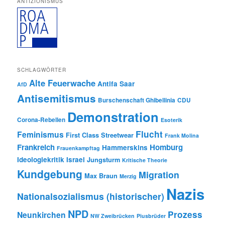
ANTIZIONISMUS
SCHLAGWÖRTER
Alte Feuerwache
Antifa Saar
AfD
Antisemitismus
Burschenschaft Ghibellinia
CDU
Demonstration
Corona-Rebellen
Esoterik
Flucht
Feminismus
First Class Streetwear
Frank Molina
Frankreich
Homburg
Hammerskins
Frauenkampftag
Ideologiekritik
Israel
Jungsturm
Kritische Theorie
Kundgebung
Migration
Max Braun
Merzig
Nazis
Nationalsozialismus (historischer)
NPD
Prozess
Neunkirchen
NW Zweibrücken
Piusbrüder