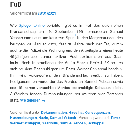
Fuß
Veröffentlicht am
28/01/2021
Wie
Spiegel
O
nline
berichtet, gibt es im Fall des durch einen
Bran­dan­schlag am 19. Sep­tem­ber 1991 ermorde­ten Samuel
1
Yeboah eine neue und konkrete Spur.
In den Mor­gen­stun­den des
heuti­gen 28. Jan­u­ar 2021, fast 30 Jahre nach der Tat, durch­
suchte die Polizei die Woh­nung und den Arbeit­splatz eines heute
49-jähri­gen „seit Jahren aktiv­en Recht­sex­trem­is­ten“ aus Saar­
louis. Nach Infor­ma­tio­nen der Antifa Saar / Pro­jekt
soll es
AK
sich bei dem Beschuldigten um Peter Wern­er Schlap­pal han­deln.
Ihm wird vorge­wor­fen, den Bran­dan­schlag verübt zu haben.
Festgenom­men wurde der des Mordes an Samuel Yeboah sowie
des 18-fachen ver­sucht­en Mordes beschuldigte Schlap­pal nicht.
Außer­dem fan­den Durch­suchun­gen bei weit­eren vier Per­so­n­en
statt.
Weit­er­lesen
→
Veröffentlicht unter
Dokumentation
,
Hass hat Konsequenzen
,
Kurzmeldungen
,
Nazis
,
Samuel Yeboah
|
Verschlagwortet mit
Peter
Werner Schlappal
,
Saarlouis
,
Samuel Yeboah
,
Schlappal