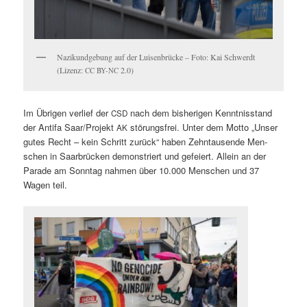
Nazikundge­bung auf der Luisen­brücke – Foto: Kai Schw­erdt
(Lizenz:
2.0)
CC
BY-NC
Im Übri­gen ver­lief der
nach dem bish­eri­gen Ken­nt­nis­stand
CSD
der Antifa Saar/Projekt
störungs­frei. Unter dem Mot­to „Unser
AK
gutes Recht – kein Schritt zurück“ haben Zehn­tausende Men­
schen in Saar­brück­en demon­stri­ert und gefeiert. Allein an der
Parade am Son­ntag nah­men über 10.000 Men­schen und 37
Wagen teil.