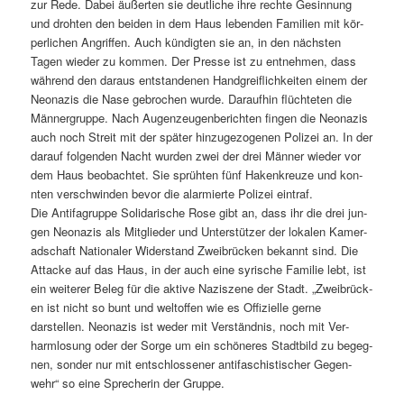
zur Rede. Dabei äußerten sie deut­liche ihre rechte Gesin­nung
und dro­ht­en den bei­den in dem Haus leben­den Fam­i­lien mit kör­
per­lichen Angrif­f­en. Auch kündigten sie an, in den näch­sten
Tagen wieder zu kom­men. Der Presse ist zu ent­nehmen, dass
während den daraus ent­stande­nen Hand­grei­flichkeit­en einem der
Neon­azis die Nase gebrochen wurde. Daraufhin flüchteten die
Män­ner­gruppe. Nach Augen­zeu­gen­bericht­en fin­gen die Neon­azis
auch noch Stre­it mit der später hinzuge­zo­ge­nen Polizei an. In der
darauf fol­gen­den Nacht wur­den zwei der drei Män­ner wieder vor
dem Haus beobachtet. Sie sprüht­en fünf Hak­enkreuze und kon­
nten ver­schwinden bevor die alarmierte Polizei eintraf.
Die Antifa­gruppe Sol­i­darische Rose gibt an, dass ihr die drei jun­
gen Neon­azis als Mit­glieder und Unter­stützer der lokalen Kam­er­
ad­schaft Nationaler Wider­stand Zweibrück­en bekan­nt sind. Die
Attacke auf das Haus, in der auch eine syrische Fam­i­lie lebt, ist
ein weit­er­er Beleg für die aktive Naziszene der Stadt. „Zweibrück­
en ist nicht so bunt und weltof­fen wie es Offizielle gerne
darstellen. Neon­azis ist wed­er mit Ver­ständ­nis, noch mit Ver­
harm­lo­sung oder der Sorge um ein schöneres Stadt­bild zu begeg­
nen, son­der nur mit entschlossen­er antifaschis­tis­ch­er Gegen­
wehr“ so eine Sprecherin der Gruppe.