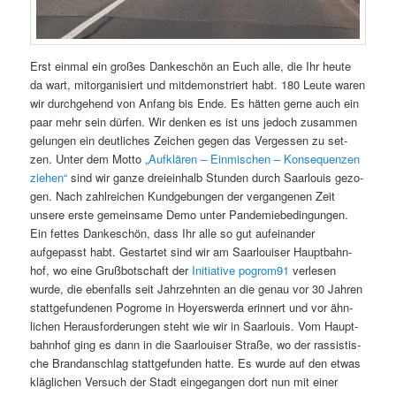
Erst ein­mal ein großes Dankeschön an Euch alle, die Ihr heute
da wart, mitor­gan­isiert und mit­demon­stri­ert habt. 180 Leute waren
wir durchge­hend von Anfang bis Ende. Es hät­ten gerne auch ein
paar mehr sein dür­fen. Wir denken es ist uns jedoch zusam­men
gelun­gen ein deut­lich­es Zeichen gegen das Vergessen zu set­
zen. Unter dem Mot­to
„Aufk­lären – Ein­mis­chen – Kon­se­quen­zen
ziehen“
sind wir ganze dreiein­halb Stun­den durch Saar­louis gezo­
gen. Nach zahlre­ichen Kundge­bun­gen der ver­gan­genen Zeit
unsere erste gemein­same Demo unter Pan­demiebe­din­gun­gen.
Ein fettes Dankeschön, dass Ihr alle so gut aufeinan­der
aufgepasst habt. Ges­tartet sind wir am Saar­louis­er Haupt­bahn­
hof, wo eine Grußbotschaft der
Ini­tia­tive pogrom91
ver­lesen
wurde, die eben­falls seit Jahrzehn­ten an die genau vor 30 Jahren
stattge­fun­de­nen Pogrome in Hoy­er­swer­da erin­nert und vor ähn­
lichen Her­aus­forderun­gen ste­ht wie wir in Saar­louis. Vom Haupt­
bahn­hof ging es dann in die Saar­louis­er Straße, wo der ras­sis­tis­
che Bran­dan­schlag stattge­fun­den hat­te. Es wurde auf den etwas
kläglichen Ver­such der Stadt einge­gan­gen dort nun mit ein­er