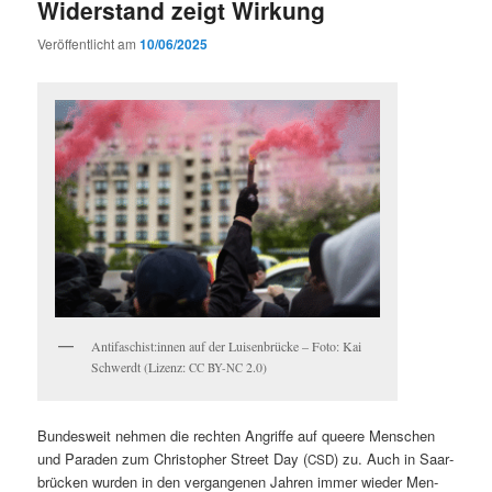
Widerstand zeigt Wirkung
Veröffentlicht am
10/06/2025
Antifaschist:innen auf der Luisen­brücke – Foto: Kai
Schw­erdt (Lizenz:
2.0)
CC
BY-NC
Bun­desweit nehmen die recht­en Angriffe auf queere Men­schen
und Paraden zum Christo­pher Street Day (
) zu. Auch in Saar­
CSD
brück­en wur­den in den ver­gan­genen Jahren immer wieder Men­