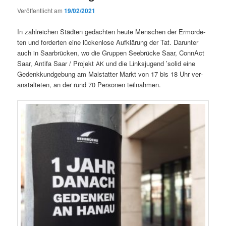
Veröffentlicht am
19/02/2021
In zahlre­ichen Städten gedacht­en heute Men­schen der Ermorde­
ten und forderten eine lück­en­lose Aufk­lärung der Tat. Darunter
auch in Saar­brück­en, wo die Grup­pen See­brücke Saar, Con­n­Act
Saar, Antifa Saar / Pro­jekt
und die Linksju­gend ’sol­id eine
AK
Gedenkkundge­bung am Mal­stat­ter Markt von 17 bis 18 Uhr ver­
anstal­teten, an der rund 70 Per­so­n­en teilnahmen.