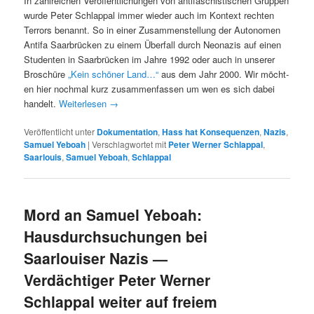
In zahlre­ichen Veröf­fentlichun­gen von antifaschis­tis­chen Grup­pen
wurde Peter Schlap­pal immer wieder auch im Kon­text recht­en
Ter­rors benan­nt. So in ein­er Zusam­men­stel­lung der Autonomen
Antifa Saar­brück­en zu einem Über­fall durch Neon­azis auf einen
Stu­den­ten in Saar­brück­en im Jahre 1992 oder auch in unser­er
Broschüre
„Kein schön­er Land…“
aus dem Jahr 2000. Wir möcht­
en hier nochmal kurz zusam­men­fassen um wen es sich dabei
han­delt.
Weit­er­lesen
→
Veröffentlicht unter
Dokumentation
,
Hass hat Konsequenzen
,
Nazis
,
Samuel Yeboah
|
Verschlagwortet mit
Peter Werner Schlappal
,
Saarlouis
,
Samuel Yeboah
,
Schlappal
Mord an Samuel Yeboah:
Hausdurchsuchungen bei
Saarlouiser Nazis —
Verdächtiger Peter Werner
Schlappal weiter auf freiem