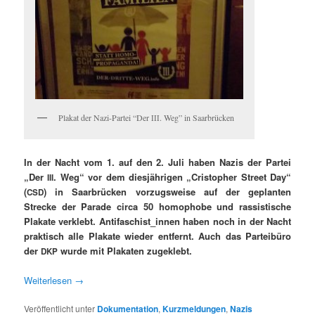
Plakat der Nazi-Partei “Der
. Weg” in Saarbrücken
III
In der Nacht vom 1. auf den 2. Juli haben Nazis der Partei
„Der
. Weg“ vor dem diesjähri­gen „Cristo­pher Street Day“
III
(
) in Saar­brück­en vorzugsweise auf der geplanten
CSD
Strecke der Parade cir­ca 50 homo­phobe und ras­sis­tis­che
Plakate verklebt. Antifaschist_innen haben noch in der Nacht
prak­tisch alle Plakate wieder ent­fer­nt. Auch das Parteibüro
der
wurde mit Plakat­en zugeklebt.
DKP
Weit­er­lesen
→
Veröffentlicht unter
Dokumentation
,
Kurzmeldungen
,
Nazis