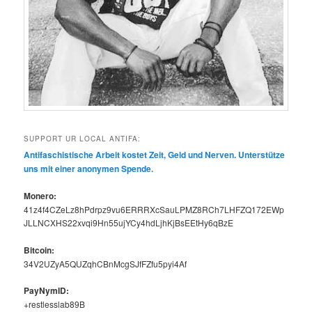
SUPPORT UR LOCAL ANTIFA:
Antifaschis­tis­che Arbeit kostet Zeit, Geld und Ner­ven. Unter­stütze
uns mit ein­er anony­men Spende.
Mon­ero:
41z4f4CZeLz8hPdrpz9vu6ERRRXcSauLPMZ8RCh7LHFZQ172EWp
JLLNCXHS22xvqi9Hn55ujYCy4hdLjhKjBsEEtHy6qBzE
Bit­coin:
34V2UZyA5QUZqhCBnMcgSJfFZfu5pyi4Af
PayNymID:
+restlesslab89B