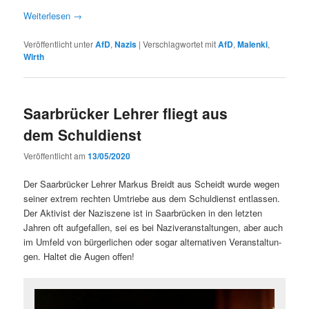
Weit­er­lesen
→
Veröffentlicht unter
AfD
,
Nazis
|
Verschlagwortet mit
AfD
,
Malenki
,
Wirth
Saarbrücker Lehrer fliegt aus
dem Schuldienst
Veröffentlicht am
13/05/2020
Der Saar­brück­er Lehrer Markus Brei­dt aus Schei­dt wurde wegen
sein­er extrem recht­en Umtriebe aus dem Schul­dienst ent­lassen.
Der Aktivist der Naziszene ist in Saar­brück­en in den let­zten
Jahren oft aufge­fall­en, sei es bei Naziver­anstal­tun­gen, aber auch
im Umfeld von bürg­er­lichen oder sog­ar alter­na­tiv­en Ver­anstal­tun­
gen. Hal­tet die Augen offen!