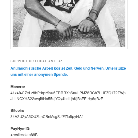
SUPPORT UR LOCAL ANTIFA:
Antifaschis­tis­che Arbeit kostet Zeit, Geld und Ner­ven. Unter­stütze
uns mit ein­er anony­men Spende.
Mon­ero:
41z4f4CZeLz8hPdrpz9vu6ERRRXcSauLPMZ8RCh7LHFZQ172EWp
JLLNCXHS22xvqi9Hn55ujYCy4hdLjhKjBsEEtHy6qBzE
Bit­coin:
34V2UZyA5QUZqhCBnMcgSJfFZfu5pyi4Af
PayNymID:
+restlesslab89B