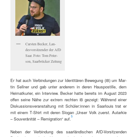
Carsten Beck­er, Lan­
desvor­sitzen­der der AfD
Saar. Foto: Tom Peter­
son, Saar­brück­er Zeitung
Er hat auch Verbindun­gen zur Iden­titären Bewe­gung (
) um Mar­
IB
tin Sell­ner und gab unter anderem in deren Haus­pos­tille, dem
Heimatkuri­er, ein Inter­view. Beck­er hat­te bere­its im August 2023
offen seine Nähe zur extrem recht­en
gezeigt: Während ein­er
IB
Diskus­sionsver­anstal­tung mit Schüler:innen in Saar­louis trat er
mit einem T‑Shirt mit deren Slo­gan „Unser Volk zuerst. Autarkie
5
– Sou­veränität – Rem­i­gra­tion“ auf.
Neben der Verbindung des saar­ländis­chen AfD-Vor­sitzen­den