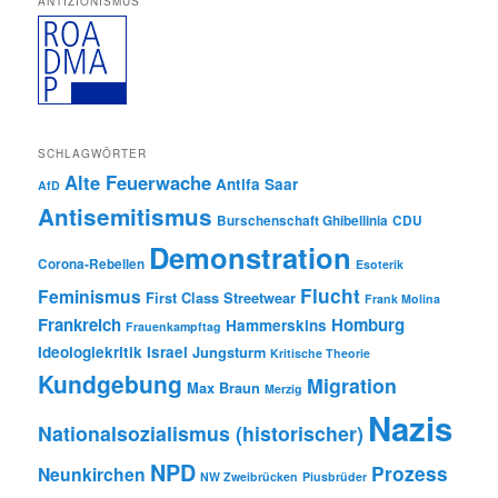
ANTIZIONISMUS
SCHLAGWÖRTER
Alte Feuerwache
Antifa Saar
AfD
Antisemitismus
Burschenschaft Ghibellinia
CDU
Demonstration
Corona-Rebellen
Esoterik
Flucht
Feminismus
First Class Streetwear
Frank Molina
Frankreich
Homburg
Hammerskins
Frauenkampftag
Ideologiekritik
Israel
Jungsturm
Kritische Theorie
Kundgebung
Migration
Max Braun
Merzig
Nazis
Nationalsozialismus (historischer)
NPD
Prozess
Neunkirchen
NW Zweibrücken
Piusbrüder