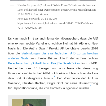
Nico­las Beny­oucef (2. v.l.) mit “White Power”-Geste, rechts daneben
Leon Pok­l­i­tar auf ein­er Demon­stra­tion gegen Coro­na-Maß­nah­men am
16.01.2022 in Saar­brück­en.
Foto: Kai Schw­erdt.
2.0
CC
BY-NC
https://www.flickr.com/photos/kaischwerdt/51845157143/in/album-
72177720296247116/
Es kann auch im Saar­land nie­man­den über­raschen, dass die AfD
eine extrem rechte Partei und wohlige Heimat für Alt- und Neu-
Nazis ist. Die Antifa Saar / Pro­jekt
berichtete bere­its 2016
AK
über die
Verbindun­gen der saar­ländis­chen AfD zu zahlre­ichen
anderen Nazis
von „Freier Bürg­er Union“, der extrem recht­en
Burschen­schaft „Ghi­bellinia zu Prag“ in Saar­brück­en
bis zur
.
NPD
Recherchen des
bele­gen nun aufs Neue die Ver­net­zung
SR
führen­der saar­ländis­ch­er AfD-Funk­tionäre mit Nazis über die Lan­
3
des- und Bun­des­gren­ze hin­aus.
Der Vor­sitzende der AfD im
Saar­land,
Carsten Beck­er
, zeigte nicht nur seine Unter­stützung
4
für Depor­ta­tion­spläne, die von Cor­rec­tiv aufgedeckt wur­den.