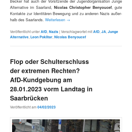
Beck­er hat auch der Vor­sitzende der Jugen­dor­gan­i­sa­tion Junge
Alter­na­tive im Saar­land,
Nico­las Christo­pher Beny­oucef
, gute
Kon­tak­te zur Iden­titären Bewe­gung und zu anderen Nazis außer­
halb des Saar­lands.
Weit­er­lesen
→
Veröffentlicht unter
AfD
,
Nazis
|
Verschlagwortet mit
AfD
,
JA
,
Junge
Alternative
,
Leon Poklitar
,
Nicolas Benyoucef
Flop oder Schulterschluss
der extremen Rechten?
AfD-Kundgebung am
28.01.2023 vorm Landtag in
Saarbrücken
Veröffentlicht am
04/02/2023