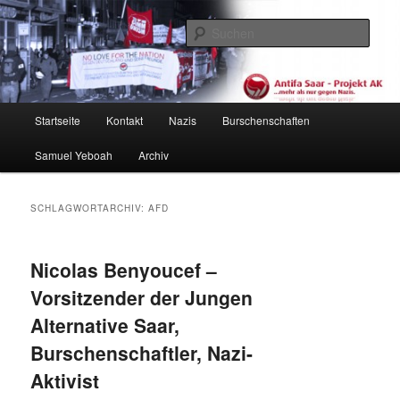
Zum
Zum
primären
sekundären
Such
Inhalt
Inhalt
springen
springen
Antifa Saar / Projekt AK
Hauptmenü
Startseite
Kontakt
Nazis
Burschenschaften
Samuel Yeboah
Archiv
SCHLAGWORTARCHIV:
AFD
Nicolas Benyoucef –
Vorsitzender der Jungen
Alternative Saar,
Burschenschaftler, Nazi-
Aktivist