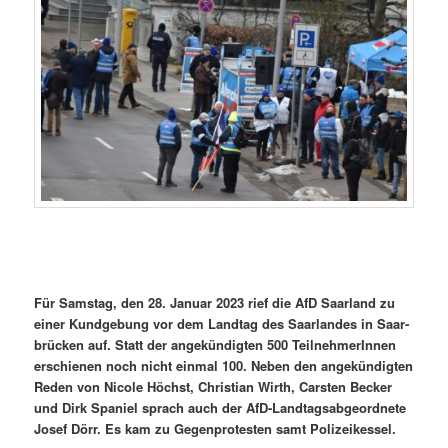
Für Sam­stag, den 28. Jan­u­ar 2023 rief die AfD Saar­land zu
ein­er Kundge­bung vor dem Land­tag des Saar­lan­des in Saar­
brück­en auf. Statt der angekündigten 500 Teil­nehmerIn­nen
erschienen noch nicht ein­mal 100. Neben den angekündigten
Reden von Nicole Höchst, Chris­t­ian Wirth, Carsten Beck­er
und Dirk Spaniel sprach auch der AfD-Land­tagsab­ge­ord­nete
Josef Dörr. Es kam zu Gegen­protesten samt Polizeikessel.