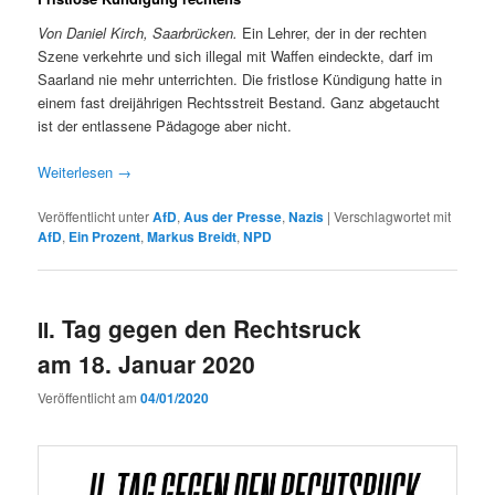
Von Daniel Kirch, Saar­brück­en.
Ein Lehrer, der in der recht­en
Szene verkehrte und sich ille­gal mit Waf­fen ein­deck­te, darf im
Saar­land nie mehr unter­richt­en. Die frist­lose Kündi­gung hat­te in
einem fast drei­jähri­gen Rechtsstre­it Bestand. Ganz abge­taucht
ist der ent­lassene Päd­a­goge aber nicht.
Weit­er­lesen
→
Veröffentlicht unter
AfD
,
Aus der Presse
,
Nazis
|
Verschlagwortet mit
AfD
,
Ein Prozent
,
Markus Breidt
,
NPD
. Tag gegen den Rechtsruck
II
am 18. Januar 2020
Veröffentlicht am
04/01/2020