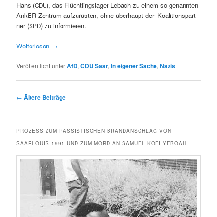
Hans (
), das Flüchtlingslager Lebach zu einem so genan­nten
CDU
AnkER-Zen­trum aufzurüsten, ohne über­haupt den Koali­tion­spart­
ner (
) zu informieren.
SPD
Weit­er­lesen
→
Veröffentlicht unter
AfD
,
CDU Saar
,
In eigener Sache
,
Nazis
Beitragsnavigation
←
Ältere Beiträge
PROZESS ZUM RASSISTISCHEN BRANDANSCHLAG VON
SAARLOUIS 1991 UND ZUM MORD AN SAMUEL KOFI YEBOAH