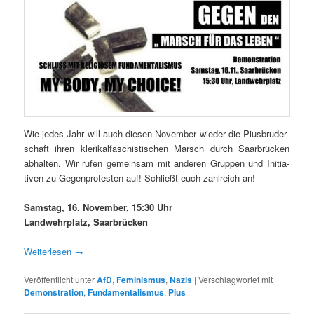
Wie jedes Jahr will auch diesen Novem­ber wieder die Pius­brud­er­
schaft ihren klerikalfaschis­tis­chen Marsch durch Saar­brück­en
abhal­ten. Wir rufen gemein­sam mit anderen Grup­pen und Ini­tia­
tiv­en zu Gegen­protesten auf! Schließt euch zahlre­ich an!
Sam­stag, 16. Novem­ber, 15:30 Uhr
Landwehrplatz, Saar­brück­en
Weit­er­lesen
→
Veröffentlicht unter
AfD
,
Feminismus
,
Nazis
|
Verschlagwortet mit
Demonstration
,
Fundamentalismus
,
Pius