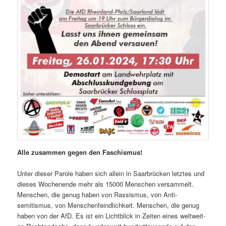
Alle zusam­men gegen den Faschismus!
Unter dieser Parole haben sich allein in Saar­brück­en let­ztes und
dieses Woch­enende mehr als 15000 Men­schen ver­sam­melt.
Men­schen, die genug haben von Ras­sis­mus, von Anti­
semitismus, von Men­schen­feindlichkeit. Men­schen, die genug
haben von der AfD. Es ist ein Licht­blick in Zeit­en eines weltweit­