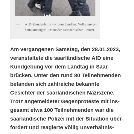
AfD-Kundge­bung vor dem Land­tag: Völ­lig unver­
hält­nis­mäßiger Ein­satz der saar­ländis­chen Polizei.
Am ver­gan­genen Sam­stag, den 28.01.2023,
ver­anstal­tete die saar­ländis­che AfD eine
Kundge­bung vor dem Land­tag in Saar­
brück­en. Unter den rund 80 Teil­nehmenden
befan­den sich zahlre­iche bekan­nte
Gesichter der saar­ländis­chen Naziszene.
Trotz angemelde­ter Gegen­proteste mit ins­
ge­samt etwa 100 Teil­nehmenden war die
saar­ländis­che Polizei mit der Sit­u­a­tion über­
fordert und reagierte völ­lig unver­hält­nis­