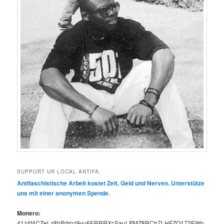
SUPPORT UR LOCAL ANTIFA:
Antifaschis­tis­che Arbeit kostet Zeit, Geld und Ner­ven. Unter­stütze
uns mit ein­er anony­men Spende.
Mon­ero:
41z4f4CZeLz8hPdrpz9vu6ERRRXcSauLPMZ8RCh7LHFZQ172EWp