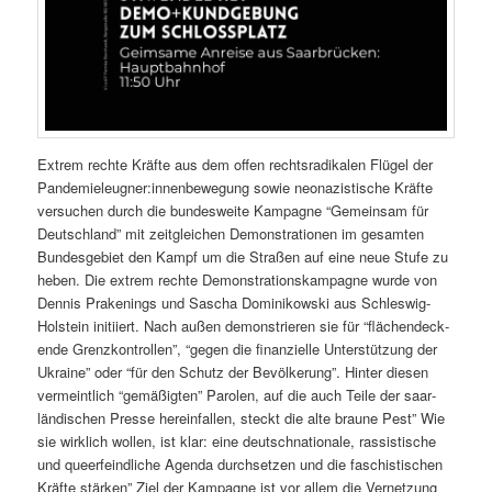
Extrem rechte Kräfte aus dem offen recht­sradikalen Flügel der
Pandemieleugner:innenbewegung sowie neon­azis­tis­che Kräfte
ver­suchen durch die bun­desweite Kam­pagne “Gemein­sam für
Deutsch­land” mit zeit­gle­ichen Demon­stra­tio­nen im gesamten
Bun­des­ge­bi­et den Kampf um die Straßen auf eine neue Stufe zu
heben. Die extrem rechte Demon­stra­tionskam­pagne wurde von
Den­nis Prak­en­ings und Sascha Dominikows­ki aus Schleswig-
Hol­stein ini­ti­iert. Nach außen demon­stri­eren sie für “flächen­deck­
ende Gren­zkon­trollen”, “gegen die finanzielle Unter­stützung der
Ukraine” oder “für den Schutz der Bevölkerung”. Hin­ter diesen
ver­meintlich “gemäßigten” Parolen, auf die auch Teile der saar­
ländis­chen Presse here­in­fall­en, steckt die alte braune Pest” Wie
sie wirk­lich wollen, ist klar: eine deutschna­tionale, ras­sis­tis­che
und queer­feindliche Agen­da durch­set­zen und die faschis­tis­chen
Kräfte stärken” Ziel der Kam­pagne ist vor allem die Ver­net­zung