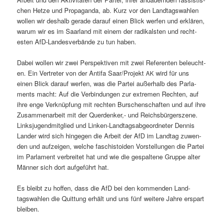
chen Het­ze und Pro­pa­gan­da, ab. Kurz vor den Land­tagswahlen
wollen wir deshalb ger­ade darauf einen Blick wer­fen und erk­lären,
warum wir es im Saar­land mit einem der radikalsten und recht­
esten AfD-Lan­desver­bände zu tun haben.
Dabei wollen wir zwei Per­spek­tiv­en mit zwei Ref­er­enten beleucht­
en. Ein Vertreter von der Antifa Saar/Projekt
wird für uns
AK
einen Blick darauf wer­fen, was die Partei außer­halb des Par­la­
ments macht: Auf die Verbindun­gen zur extremen Recht­en, auf
ihre enge Verknüp­fung mit recht­en Burschen­schaften und auf ihre
Zusam­me­nar­beit mit der Quer­denker,- und Reichs­bürg­er­szene.
Linksju­gend­mit­glied und Linken-Land­tagsab­ge­ord­neter Den­nis
Lan­der wird sich hinge­gen die Arbeit der AfD im Land­tag zuwen­
den und aufzeigen, welche faschis­toiden Vorstel­lun­gen die Partei
im Par­la­ment ver­bre­it­et hat und wie die ges­pal­tene Gruppe alter
Män­ner sich dort aufge­führt hat.
Es bleibt zu hof­fen, dass die AfD bei den kom­menden Land­
tagswahlen die Quit­tung erhält und uns fünf weit­ere Jahre erspart
bleiben.