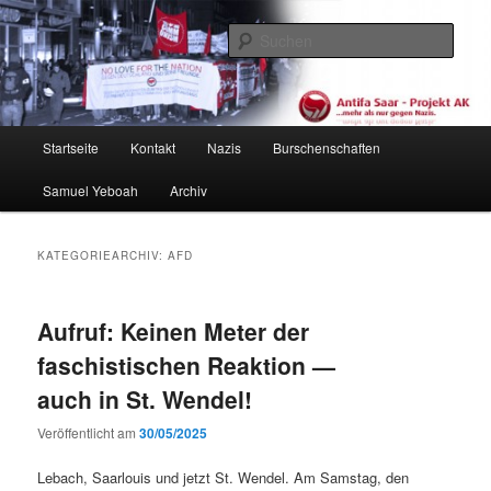
Zum
Zum
primären
sekundären
Such
Inhalt
Inhalt
springen
springen
Antifa Saar / Projekt AK
Hauptmenü
Startseite
Kontakt
Nazis
Burschenschaften
Samuel Yeboah
Archiv
KATEGORIEARCHIV:
AFD
Aufruf: Keinen Meter der
faschistischen Reaktion —
auch in St. Wendel!
Veröffentlicht am
30/05/2025
Lebach, Saar­louis und jet­zt St. Wen­del. Am Sam­stag, den