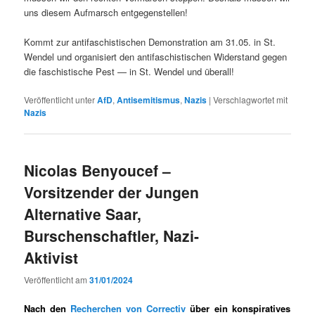
uns diesem Auf­marsch entgegenstellen!
Kommt zur antifaschis­tis­chen Demon­stra­tion am 31.05. in St.
Wen­del und organ­isiert den antifaschis­tis­chen Wider­stand gegen
die faschis­tis­che Pest — in St. Wen­del und überall!
Veröffentlicht unter
AfD
,
Antisemitismus
,
Nazis
|
Verschlagwortet mit
Nazis
Nicolas Benyoucef –
Vorsitzender der Jungen
Alternative Saar,
Burschenschaftler, Nazi-
Aktivist
Veröffentlicht am
31/01/2024
Nach den
Recherchen von Correctiv
über ein konspiratives