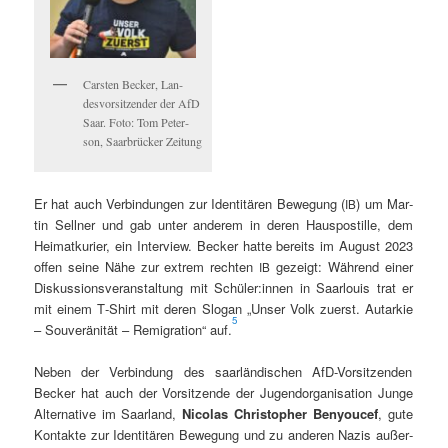
Carsten Beck­er, Lan­
desvor­sitzen­der der AfD
Saar. Foto: Tom Peter­
son, Saar­brück­er Zeitung
Er hat auch Verbindun­gen zur Iden­titären Bewe­gung (
) um Mar­
IB
tin Sell­ner und gab unter anderem in deren Haus­pos­tille, dem
Heimatkuri­er, ein Inter­view. Beck­er hat­te bere­its im August 2023
offen seine Nähe zur extrem recht­en
gezeigt: Während ein­er
IB
Diskus­sionsver­anstal­tung mit Schüler:innen in Saar­louis trat er
mit einem T‑Shirt mit deren Slo­gan „Unser Volk zuerst. Autarkie
5
– Sou­veränität – Rem­i­gra­tion“ auf.
Neben der Verbindung des saar­ländis­chen AfD-Vor­sitzen­den
Beck­er hat auch der Vor­sitzende der Jugen­dor­gan­i­sa­tion Junge
Alter­na­tive im Saar­land,
Nico­las Christo­pher Beny­oucef
, gute
Kon­tak­te zur Iden­titären Bewe­gung und zu anderen Nazis außer­