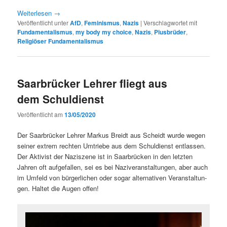
Weit­er­lesen
→
Veröffentlicht unter
AfD
,
Feminismus
,
Nazis
|
Verschlagwortet mit
Fundamentalismus
,
my body my choice
,
Nazis
,
Piusbrüder
,
Religiöser Fundamentalismus
Saarbrücker Lehrer fliegt aus
dem Schuldienst
Veröffentlicht am
13/05/2020
Der Saar­brück­er Lehrer Markus Brei­dt aus Schei­dt wurde wegen
sein­er extrem recht­en Umtriebe aus dem Schul­dienst ent­lassen.
Der Aktivist der Naziszene ist in Saar­brück­en in den let­zten
Jahren oft aufge­fall­en, sei es bei Naziver­anstal­tun­gen, aber auch
im Umfeld von bürg­er­lichen oder sog­ar alter­na­tiv­en Ver­anstal­tun­
gen. Hal­tet die Augen offen!