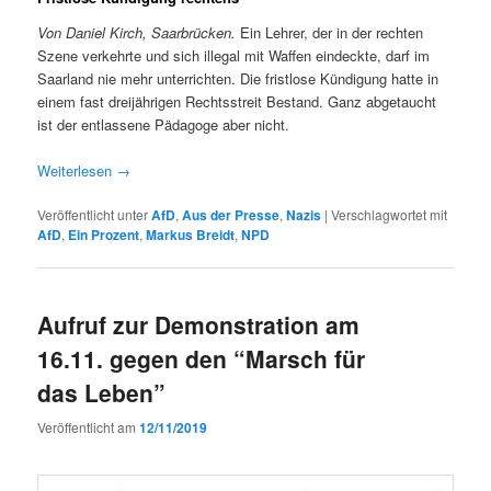
Von Daniel Kirch, Saar­brück­en.
Ein Lehrer, der in der recht­en
Szene verkehrte und sich ille­gal mit Waf­fen ein­deck­te, darf im
Saar­land nie mehr unter­richt­en. Die frist­lose Kündi­gung hat­te in
einem fast drei­jähri­gen Rechtsstre­it Bestand. Ganz abge­taucht
ist der ent­lassene Päd­a­goge aber nicht.
Weit­er­lesen
→
Veröffentlicht unter
AfD
,
Aus der Presse
,
Nazis
|
Verschlagwortet mit
AfD
,
Ein Prozent
,
Markus Breidt
,
NPD
Aufruf zur Demonstration am
16.11. gegen den “Marsch für
das Leben”
Veröffentlicht am
12/11/2019