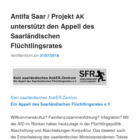
Antifa Saar / Projekt
AK
unterstützt den Appell des
Saarländischen
Flüchtlingsrates
Veröffentlicht am
31/07/2018
Kein saar­ländis­ches AnkER-Zentrum
Ein Appell des
Saar­ländis
chen Flüchtlingsrates e.V.
Willkom­men­skul­tur? Fam­i­lien­zusam­men­führung? Inte­gra­tion? Mit
der AfD im Rück­en haben heutzu­tage in der Flüchtlingspoli­tik
Abschot­tung und Abschiebun­gen Kon­junk­tur. Das beweist auch
die Entschei­dung des saar­ländis­chen Min­is­ter­präsi­den­ten Tobias