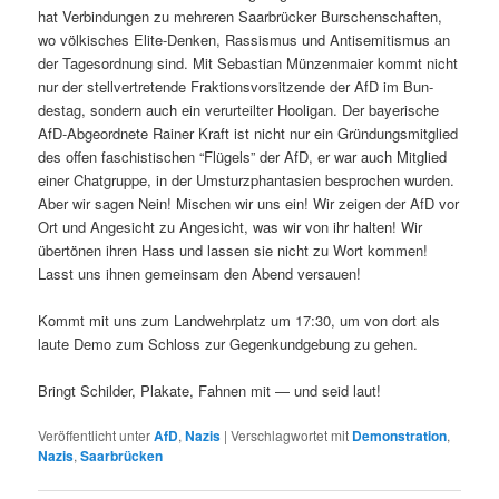
hat Verbindun­gen zu mehreren Saar­brück­er Burschen­schaften,
wo völkisches Elite-Denken, Ras­sis­mus und Anti­semitismus an
der Tage­sor­d­nung sind. Mit Sebas­t­ian Münzen­maier kommt nicht
nur der stel­lvertre­tende Frak­tionsvor­sitzende der AfD im Bun­
destag, son­dern auch ein verurteil­ter Hooli­gan. Der bay­erische
AfD-Abge­ord­nete Rain­er Kraft ist nicht nur ein Grün­dungsmit­glied
des offen faschis­tis­chen “Flügels” der AfD, er war auch Mit­glied
ein­er Chat­gruppe, in der Umsturzphan­tasien besprochen wur­den.
Aber wir sagen Nein! Mis­chen wir uns ein! Wir zeigen der AfD vor
Ort und Angesicht zu Angesicht, was wir von ihr hal­ten! Wir
übertö­nen ihren Hass und lassen sie nicht zu Wort kom­men!
Lasst uns ihnen gemein­sam den Abend versauen!
Kommt mit uns zum Landwehrplatz um 17:30, um von dort als
laute Demo zum Schloss zur Gegenkundge­bung zu gehen.
Bringt Schilder, Plakate, Fah­nen mit — und seid laut!
Veröffentlicht unter
AfD
,
Nazis
|
Verschlagwortet mit
Demonstration
,
Nazis
,
Saarbrücken