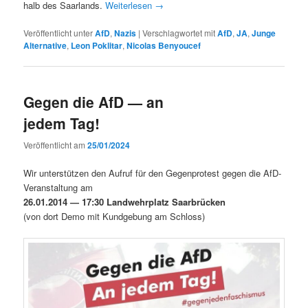
halb des Saar­lands.
Weit­er­lesen
→
Veröffentlicht unter
AfD
,
Nazis
|
Verschlagwortet mit
AfD
,
JA
,
Junge
Alternative
,
Leon Poklitar
,
Nicolas Benyoucef
Gegen die AfD — an
jedem Tag!
Veröffentlicht am
25/01/2024
Wir unter­stützen den Aufruf für den Gegen­protest gegen die AfD-
Ver­anstal­tung am
26.01.2014 — 17:30 Landwehrplatz Saar­brück­en
(von dort Demo mit Kundge­bung am Schloss)