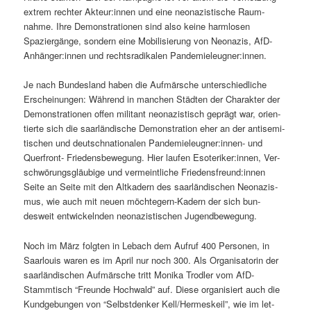
extrem rechter Akteur:innen und eine neon­azis­tis­che Raum­
nahme. Ihre Demon­stra­tio­nen sind also keine harm­losen
Spaziergänge, son­dern eine Mobil­isierung von Neon­azis, AfD-
Anhänger:innen und recht­sradikalen Pandemieleugner:innen.
Je nach Bun­des­land haben die Aufmärsche unter­schiedliche
Erschei­n­un­gen: Während in manchen Städten der Charak­ter der
Demon­stra­tio­nen offen mil­i­tant neon­azis­tisch geprägt war, ori­en­
tierte sich die saar­ländis­che Demon­stra­tion eher an der anti­semi­
tis­chen und deutschna­tionalen Pandemieleugner:innen- und
Quer­front- Friedens­be­we­gung. Hier laufen Esoteriker:innen, Ver­
schwörungs­gläu­bige und ver­meintliche Friedensfreund:innen
Seite an Seite mit den Altkadern des saar­ländis­chen Neon­azis­
mus, wie auch mit neuen möchte­gern-Kadern der sich bun­
desweit entwick­el­nden neon­azis­tis­chen Jugendbewegung.
Noch im März fol­gten in Lebach dem Aufruf 400 Per­so­n­en, in
Saar­louis waren es im April nur noch 300. Als Organ­isatorin der
saar­ländis­chen Aufmärsche tritt Moni­ka Trodler vom AfD-
Stammtisch “Fre­unde Hochwald” auf. Diese organ­isiert auch die
Kundge­bun­gen von “Selb­st­denker Kell/Hermeskeil”, wie im let­