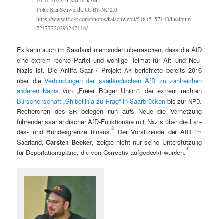
Foto: Kai Schw­erdt.
2.0
CC
BY-NC
https://www.flickr.com/photos/kaischwerdt/51845157143/in/album-
72177720296247116/
Es kann auch im Saar­land nie­man­den über­raschen, dass die AfD
eine extrem rechte Partei und wohlige Heimat für Alt- und Neu-
Nazis ist. Die Antifa Saar / Pro­jekt
berichtete bere­its 2016
AK
über die
Verbindun­gen der saar­ländis­chen AfD zu zahlre­ichen
anderen Nazis
von „Freier Bürg­er Union“, der extrem recht­en
Burschen­schaft „Ghi­bellinia zu Prag“ in Saar­brück­en
bis zur
.
NPD
Recherchen des
bele­gen nun aufs Neue die Ver­net­zung
SR
führen­der saar­ländis­ch­er AfD-Funk­tionäre mit Nazis über die Lan­
3
des- und Bun­des­gren­ze hin­aus.
Der Vor­sitzende der AfD im
Saar­land,
Carsten Beck­er
, zeigte nicht nur seine Unter­stützung
4
für Depor­ta­tion­spläne, die von Cor­rec­tiv aufgedeckt wur­den.