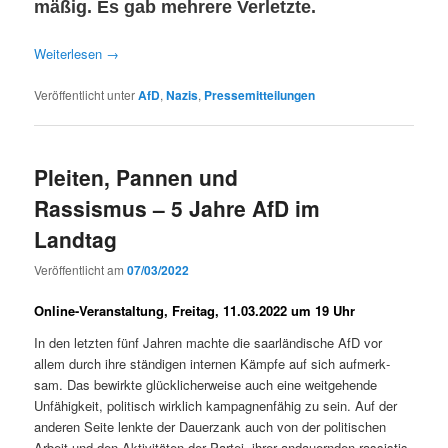
mäßig. Es gab mehrere Verletzte.
Weit­er­lesen
→
Veröffentlicht unter
AfD
,
Nazis
,
Pressemitteilungen
Pleiten, Pannen und
Rassismus – 5 Jahre AfD im
Landtag
Veröffentlicht am
07/03/2022
Online-Veranstaltung, Freitag, 11.03.2022 um 19 Uhr
In den let­zten fünf Jahren machte die saar­ländis­che AfD vor
allem durch ihre ständi­gen inter­nen Kämpfe auf sich aufmerk­
sam. Das bewirk­te glück­licher­weise auch eine weit­ge­hende
Unfähigkeit, poli­tisch wirk­lich kam­pag­nen­fähig zu sein. Auf der
anderen Seite lenk­te der Dauerzank auch von der poli­tis­chen
Arbeit und den Aktiv­itäten der Partei, ihrer andauern­den ras­sis­tis­