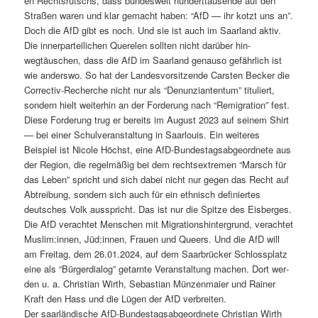
en Recht­srutschs, dass bun­desweit hun­dert­tausende auf den
Straßen waren und klar gemacht haben: “AfD — ihr kotzt uns an”.
Doch die AfD gibt es noch. Und sie ist auch im Saar­land aktiv.
Die inner­parteilichen Quere­len soll­ten nicht darüber hin­
wegtäuschen, dass die AfD im Saar­land genau­so gefährlich ist
wie ander­swo. So hat der Lan­desvor­sitzende Carsten Beck­er die
Cor­rec­tiv-Recherche nicht nur als “Denun­zianten­tum” tit­uliert,
son­dern hielt weit­er­hin an der Forderung nach “Rem­i­gra­tion” fest.
Diese Forderung trug er bere­its im August 2023 auf seinem Shirt
— bei ein­er Schul­ver­anstal­tung in Saar­louis. Ein weit­eres
Beispiel ist Nicole Höchst, eine AfD-Bun­destagsab­ge­ord­nete aus
der Region, die regelmäßig bei dem recht­sex­tremen “Marsch für
das Leben” spricht und sich dabei nicht nur gegen das Recht auf
Abtrei­bung, son­dern sich auch für ein eth­nisch definiertes
deutsches Volk ausspricht. Das ist nur die Spitze des Eis­berges.
Die AfD ver­achtet Men­schen mit Migra­tionsh­in­ter­grund, ver­achtet
Muslim:innen, Jüd:innen, Frauen und Queers. Und die AfD will
am Fre­itag, dem 26.01.2024, auf dem Saar­brück­er Schloss­platz
eine als “Bürg­er­dia­log” getarnte Ver­anstal­tung machen. Dort wer­
den u. a. Chris­t­ian Wirth, Sebas­t­ian Münzen­maier und Rain­er
Kraft den Hass und die Lügen der AfD ver­bre­it­en.
Der saar­ländis­che AfD-Bun­destagsab­ge­ord­nete Chris­t­ian Wirth