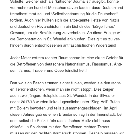
Schulte, welch­er sich als “kri­tis­ch­er Jour­nal­ist” aus­gibt, kon­nte
vor mehreren hun­dert Men­schen davon faseln, dass Deutsch­land
fremdbes­timmt sei und “Selb­st­bes­tim­mung für die Deutschen”
fordern. Auch hier hüll­ten sich die alt­bekan­nte Het­ze von Nazis
und deutschen Revan­chis­ten in ein lächel­ndes “bürg­er­lich­es”
Gewand, um die Bevölkerung zu ver­het­zen. An diese Erfolge will
die Demon­stra­tion in St. Wen­del anknüpfen. Dies gilt es zu ver­
hin­dern durch entschlosse­nen antifaschis­tis­chen Widerstand!
Jed­er Meter extrem rechter Raum­nahme ist eine ekute Gefahr für
die Betrof­fe­nen von deutschem Nation­al­is­mus, Ras­sis­mus, Anti­
semitismus, Frauen- und Queerfeindlichkeit!
Dort wo sich Faschist:innen sich­er fühlen, wer­den sie den recht­
en Ter­ror ent­fachen, wenn man sie nicht stoppt. Dies zeigen
auch zwei jün­gere Beispiele aus St. Wen­del: In der Sil­vester­
nacht 2017/18 wur­den linke Jugendliche unter “Sieg Heil”-Rufen
mit Böllern bewor­fen und teils zusam­mengeschla­gen. Im April
diesen Jahres gab es einen Bran­dan­schlag in der Innen­stadt, bei
dem selb­st die Polizei “ein ras­sis­tis­ches Motiv nicht auss­
chließt”. In Sol­i­dar­ität mit den Betrof­fe­nen recht­en Ter­rors
müssen wir den recht­en Vor­marsch stop­pen. Deshalb müssen wir