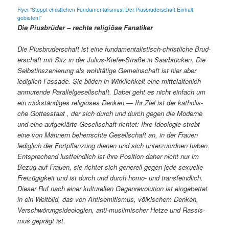
Fly­er “Stoppt christlichen Fun­da­men­tal­is­mus! Der Pius­brud­er­schaft Ein­halt
gebieten!”
Die Pius­brüder – rechte religiöse Fanatiker
Die Pius­brud­er­schaft ist eine fun­da­men­tal­is­tisch-christliche Brud­
er­schaft mit Sitz in der Julius-Kiefer-Straße in Saar­brück­en. Die
Selb­stin­sze­nierung als wohltätige Gemein­schaft ist hier aber
lediglich Fas­sade. Sie bilden in Wirk­lichkeit eine mit­te­lal­ter­lich
anmu­tende Par­al­lelge­sellschaft. Dabei geht es nicht ein­fach um
ein rück­ständi­ges religiös­es Denken — Ihr Ziel ist der katholis­
che Gottesstaat , der sich durch und durch gegen die Mod­erne
und eine aufgek­lärte Gesellschaft richtet: Ihre Ide­olo­gie strebt
eine von Män­nern beherrschte Gesellschaft an, in der Frauen
lediglich der Fortpflanzung dienen und sich unterzuord­nen haben.
Entsprechend lust­feindlich ist ihre Posi­tion daher nicht nur im
Bezug auf Frauen, sie richtet sich generell gegen jede sex­uelle
Freizügigkeit und ist durch und durch homo- und trans­feindlich.
Dieser Ruf nach ein­er kul­turellen Gegen­rev­o­lu­tion ist einge­bet­tet
in ein Welt­bild, das von Anti­semitismus, völkischem Denken,
Ver­schwörungside­olo­gien, anti-mus­lim­is­ch­er Het­ze und Ras­sis­
mus geprägt ist
.