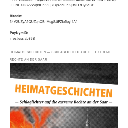
JLLNCXHS22xvqi9Hn55ujYCy4hdLjhKjBsEEtHy6qBzE
Bit­coin:
34V2UZyA5QUZqhCBnMcgSJfFZfu5pyi4Af
PayNymID:
+restlesslab89B
HEIMATGESCHICHTEN — SCHLAGLICHTER AUF DIE EXTREME
RECHTE AN DER SAAR