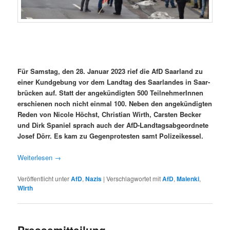
Für Sam­stag, den 28. Jan­u­ar 2023 rief die AfD Saar­land zu
ein­er Kundge­bung vor dem Land­tag des Saar­lan­des in Saar­
brück­en auf. Statt der angekündigten 500 Teil­nehmerIn­nen
erschienen noch nicht ein­mal 100. Neben den angekündigten
Reden von Nicole Höchst, Chris­t­ian Wirth, Carsten Beck­er
und Dirk Spaniel sprach auch der AfD-Land­tagsab­ge­ord­nete
Josef Dörr. Es kam zu Gegen­protesten samt Polizeikessel.
Weit­er­lesen
→
Veröffentlicht unter
AfD
,
Nazis
|
Verschlagwortet mit
AfD
,
Malenki
,
Wirth
Pressemitteilung –