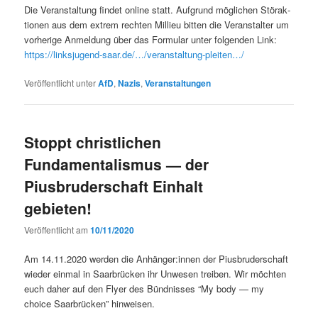
Die Ver­anstal­tung find­et online statt. Auf­grund möglichen Störak­
tio­nen aus dem extrem recht­en Mil­lieu bit­ten die Ver­anstal­ter um
vorherige Anmel­dung über das For­mu­lar unter fol­gen­den Link:
https://linksjugend-saar.de/…/veranstaltung-pleiten…/
Veröffentlicht unter
AfD
,
Nazis
,
Veranstaltungen
Stoppt christlichen
Fundamentalismus — der
Piusbruderschaft Einhalt
gebieten!
Veröffentlicht am
10/11/2020
Am 14.11.2020 wer­den die Anhänger:innen der Pius­brud­er­schaft
wieder ein­mal in Saar­brück­en ihr Unwe­sen treiben. Wir möcht­en
euch daher auf den Fly­er des Bünd­niss­es “My body — my
choice Saar­brück­en” hinweisen.