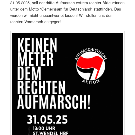
31.05.2025, soll der dritte Auf­marsch extrem rechter Akteur:innen
unter dem Mot­to “Gemein­sam für Deutsch­land” stat­tfind­en. Das
wer­den wir nicht unbeant­wortet lassen! Wir stellen uns dem
recht­en Vor­marsch entgegen!