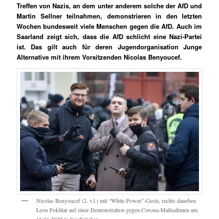
Treffen von Nazis, an dem unter anderem solche der AfD und
Martin Sellner teilnahmen, demonstrieren in den letzten
Wochen bundesweit viele Menschen gegen die AfD. Auch im
Saarland zeigt sich, dass die AfD schlicht eine Nazi-Partei
ist. Das gilt auch für deren Jugendorganisation Junge
Alternative mit ihrem Vorsitzenden Nicolas Benyoucef.
Nico­las Beny­oucef (2. v.l.) mit “White Power”-Geste, rechts daneben
Leon Pok­l­i­tar auf ein­er Demon­stra­tion gegen Coro­na-Maß­nah­men am
16.01.2022 in Saar­brück­en.