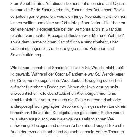
zten Monat in Tri­er. Auf diesen Demon­stra­tio­nen sind laut Organ­
isatorin die Pride-Fahne ver­boten, Fah­nen des Deutschen Reich­
es jedoch gerne gese­hen, was sich junge Neon­azis nicht nehmen
lassen woll­ten und diese vor Ort stolz präsen­tierten. Die The­men
der ekel­haften Rede­beiträge bei der Demon­stra­tion in Saar­louis
reicht­en von recht­en Pro­pa­gandafloskeln wie “Mut und Wahrheit”
sowie dem ver­meintlichen Kampf für “Mei­n­ungs­frei­heit”, über
Coro­n­aimp­fun­gen bis zur Het­ze gegen trans Per­so­n­en und
Sexualaufklärung.
Wie schon Lebach und Saar­louis ist auch St. Wen­del nicht zufäl­
lig gewählt. Während der Coro­na-Pan­demie war St. Wen­del ein­er
der Orte, wo die soge­nan­nte Wuer­denker-Bewe­gung schon früh
auf sehr frucht­baren Boden traf. Neben der Involvierung nicht
unwesentlich­er Teile des städtis­chen Kleinbürger:innentums
machte sich hier vor allem auch die Dichte der eso­ter­isch oder
anthro­posophisch geprägten Bevölkerung im gesamten Land­kreis
bemerk­bar. Die auf den Kundge­bun­gen gehal­te­nen Reden waren
teils offen anti­jüdisch, wie diejenige des sar­ländis­chen Ver­
schwörungside­olo­gen und offe­nen Anti­semiten Trau­gott Ickeroth.
Auch der revan­chis­tis­che und deutschna­tionale Het­zer Thorsten