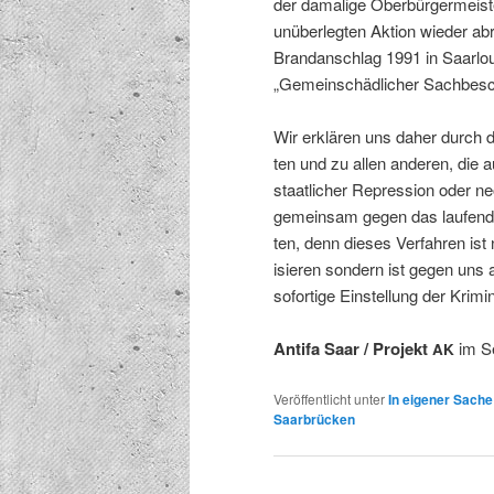
der dama­lige Ober­bürg­er­meis­
unüber­legten Aktion wieder ab
Bran­dan­schlag 1991 in Saar­
„Gemein­schädlich­er Sachbesch
Wir erk­lären uns daher durch d
ten und zu allen anderen, die a
staatlich­er Repres­sion oder neo
gemein­sam gegen das laufende
ten, denn dieses Ver­fahren ist n
isieren son­dern ist gegen uns a
sofor­tige Ein­stel­lung der Krim­i­
Antifa Saar / Pro­jekt
im Se
AK
Veröffentlicht unter
In eigener Sache
Saarbrücken