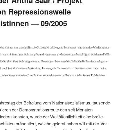
r Antifa Saar / Projekt
hen Repressionswelle
istInnen — 09/2005
s ein­und­selbe parteipoli­tis­che Schaus­piel erleben, das Bun­destags- und son­stige Wahlen tur­nus­
n let­zten Zügen ihres Wahlkampfes und ver­sucht­en die let­zten stimm­berechtigten Wäh­ler und Wäh­
ichtigkeit ihrer Wahl­pro­gramme zu überzeu­gen. So unter­schiedlich sich die Parteien doch gerne
 doch fast alle in einem Punkt einig: Parteien, wie die neon­azis­tis­che
und
, welche im
NPD
DVU
. „freien Kam­er­ad­schaften“ zur Bun­destagswahl antreten, sollen und dür­fen keinen Erfolg haben.
restag der Befreiung vom Nation­al­sozial­is­mus, tausende
ieren der Demon­stra­tionsroute den seit Monat­en
n­dern kon­nten, wurde der Weltöf­fentlichkeit eine bre­ite
is­ten präsen­tiert, welche gel­ernt haben will mit der Ver­