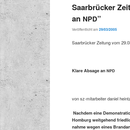
Saarbrücker Zei
an
”
NPD
Veröffentlicht am
29/03/2005
Saar­brück­er Zeitung vom 29.
Klare Absage an
NPD
von sz-mitar­beit­er daniel heint
Nach­dem eine Demon­stra­tio
Hom­burg weit­ge­hend friedlic
nahme wegen eines Bran­dan­