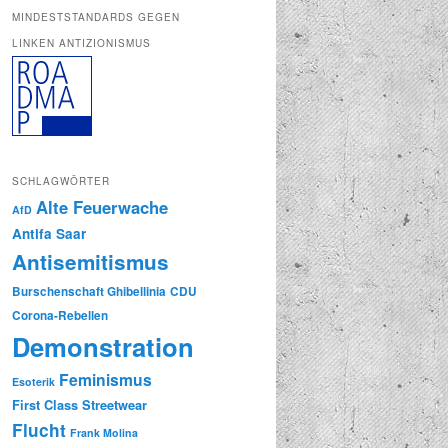
MINDESTSTANDARDS GEGEN
LINKEN ANTIZIONISMUS
SCHLAGWÖRTER
Alte Feuerwache
AfD
Antifa Saar
Antisemitismus
Burschenschaft Ghibellinia
CDU
Corona-Rebellen
Demonstration
Feminismus
Esoterik
First Class Streetwear
Flucht
Frank Molina