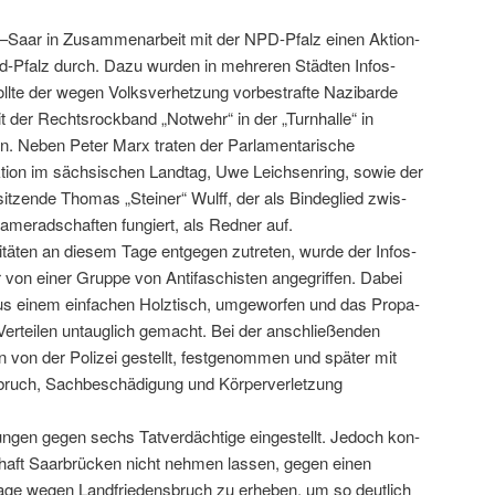
–Saar in Zusam­me­nar­beit mit der NPD-Pfalz einen Aktion­
nd-Pfalz durch. Dazu wur­den in mehreren Städten Infos­
lte der wegen Volksver­het­zung vorbe­strafte Naz­ibarde
der Recht­srock­band „Notwehr“ in der „Turn­halle“ in
 Neben Peter Marx trat­en der Par­la­men­tarische
ion im säch­sis­chen Land­tag, Uwe Leich­sen­ring, sowie der
d sitzende Thomas „Stein­er“ Wulff, der als Bindeglied zwis­
m­er­ad­schaften fungiert, als Red­ner auf.
­itäten an diesem Tage ent­ge­gen zutreten, wurde der Info­s­
on ein­er Gruppe von Antifaschis­ten ange­grif­f­en. Dabei
s einem ein­fachen Holztisch, umge­wor­fen und das Pro­pa­
ere Verteilen untauglich gemacht. Bei der anschließen­den
en von der Polizei gestellt, festgenom­men und später mit
ruch, Sachbeschädi­gung und Kör­per­ver­let­zung
­tlun­gen gegen sechs Tatverdächtige eingestellt. Jedoch kon­
schaft Saar­brück­en nicht nehmen lassen, gegen einen
lage wegen Land­friedens­bruch zu erheben, um so deut­lich