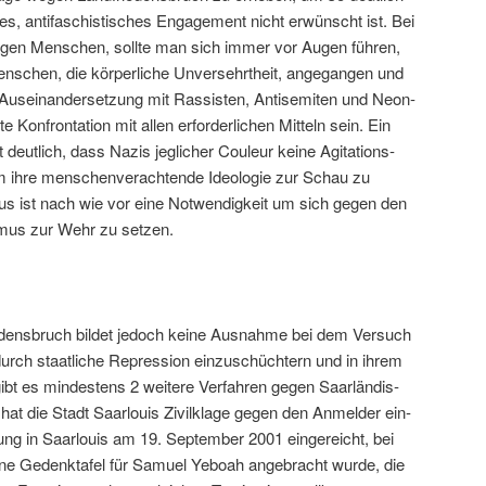
s, antifaschis­tis­ches Engage­ment nicht erwün­scht ist. Bei
gen Men­schen, sollte man sich immer vor Augen führen,
­schen, die kör­per­liche Unversehrtheit, ange­gan­gen und
 Auseinan­der­set­zung mit Ras­sis­ten, Anti­semiten und Neon­
e Kon­fronta­tion mit allen erforder­lichen Mit­teln sein. Ein
eut­lich, dass Nazis jeglich­er Couleur keine Agi­ta­tions­
 ihre men­schen­ver­ach­t­ende Ide­olo­gie zur Schau zu
is­mus ist nach wie vor eine Notwendigkeit um sich gegen den
­mus zur Wehr zu setzen.
dens­bruch bildet jedoch keine Aus­nahme bei dem Ver­such
 durch staatliche Repres­sion einzuschüchtern und in ihrem
bt es min­destens 2 weit­ere Ver­fahren gegen Saar­ländis­
hat die Stadt Saar­louis Zivilk­lage gegen den Anmelder ein­
ung in Saar­louis am 19. Sep­tem­ber 2001 ein­gere­icht, bei
ine Gedenk­tafel für Samuel Yeboah ange­bracht wurde, die