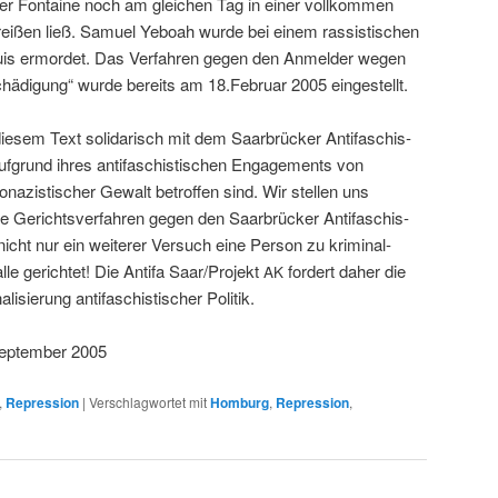
ter Fontaine noch am gle­ichen Tag in ein­er vol­lkom­men
reißen ließ. Samuel Yeboah wurde bei einem ras­sis­tis­chen
louis ermordet. Das Ver­fahren gegen den Anmelder wegen
ädi­gung“ wurde bere­its am 18.Februar 2005 eingestellt.
iesem Text sol­i­darisch mit dem Saar­brück­er Antifaschis­
uf­grund ihres antifaschis­tis­chen Engage­ments von
n­azis­tis­ch­er Gewalt betrof­fen sind. Wir stellen uns
 Gerichtsver­fahren gegen den Saar­brück­er Antifaschis­
icht nur ein weit­er­er Ver­such eine Per­son zu krim­i­nal­
lle gerichtet! Die Antifa Saar/Projekt
fordert daher die
AK
nal­isierung antifaschis­tis­ch­er Politik.
p­tem­ber 2005
,
Repression
|
Verschlagwortet mit
Homburg
,
Repression
,