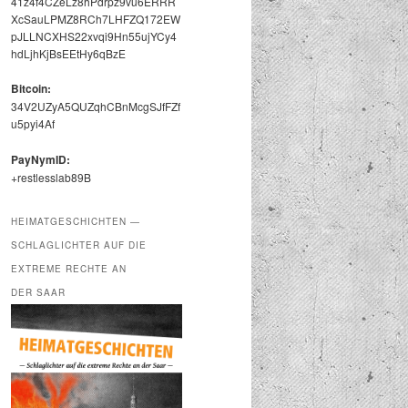
41z4f4CZeLz8hPdrpz9vu6ERRR
XcSauLPMZ8RCh7LHFZQ172EW
pJLLNCXHS22xvqi9Hn55ujYCy4
hdLjhKjBsEEtHy6qBzE
Bit­coin:
34V2UZyA5QUZqhCBnMcgSJfFZf
u5pyi4Af
PayNymID:
+restlesslab89B
HEIMATGESCHICHTEN —
SCHLAGLICHTER AUF DIE
EXTREME RECHTE AN
DER SAAR