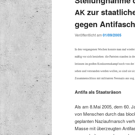
Stellungnahme de
zur staatlic
AK
gegen Antifasch
Veröffentlicht am
01/09/2005
In den ver­gan­genen Wochen kon­nte man mal wieder da
mäßig vor sich herziehen: die Parteien standen in de
lerin­nen im großen Konkur­ren­zkampf noch von der R
sehen und ver­standen wer­den wollen, so sind sie sich
Zusam­men­schluss mit mil­i­tan­ten Neon­azis aus sog
Antifa als Staatsräson
Als am 8.Mai 2005, dem 60. Jah
von Men­schen durch das block­
geplanten Nazi­auf­marsch ver­hi
Masse mit überzeugten Antifasch