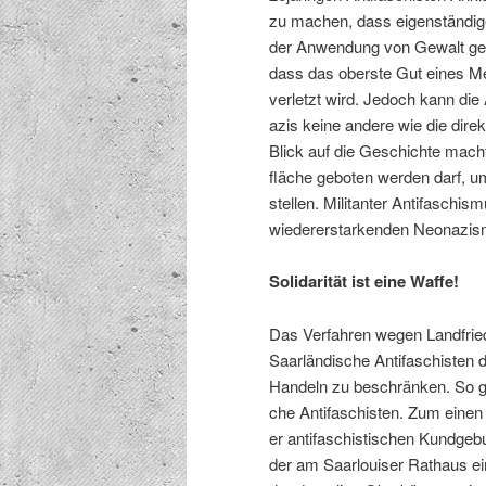
zu machen, dass eigen­ständi­ge
der Anwen­dung von Gewalt ge
dass das ober­ste Gut eines Men
ver­let­zt wird. Jedoch kann die
azis keine andere wie die direk­t
Blick auf die Geschichte macht d
fläche geboten wer­den darf, um
stellen. Mil­i­tan­ter Antifasch
wieder­erstark­enden Neon­azis
Sol­i­dar­ität ist eine Waffe!
Das Ver­fahren wegen Land­frie
Saar­ländis­che Antifaschis­ten
Han­deln zu beschränken. So gi
che Antifaschis­ten. Zum einen 
er antifaschis­tis­chen Kundge­b
der am Saar­louis­er Rathaus e