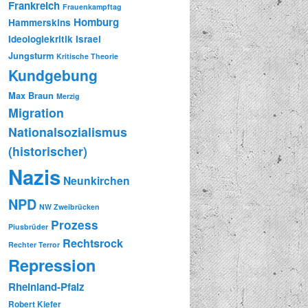
Frankreich
Frauenkampftag
Homburg
Hammerskins
Ideologiekritik
Israel
Jungsturm
Kritische Theorie
Kundgebung
Max Braun
Merzig
Migration
Nationalsozialismus
(historischer)
Nazis
Neunkirchen
NPD
NW Zweibrücken
Prozess
Piusbrüder
Rechtsrock
Rechter Terror
Repression
Rheinland-Pfalz
Robert Kiefer