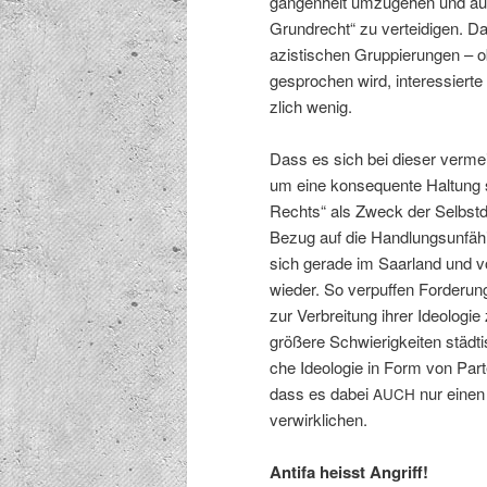
gan­gen­heit umzuge­hen und au
Grun­drecht“ zu vertei­di­gen.
azis­tis­chen Grup­pierun­gen – 
gesprochen wird, inter­essier
zlich wenig.
Dass es sich bei dieser ver­mein
um eine kon­se­quente Hal­tung s
Rechts“ als Zweck der Selb­st­
Bezug auf die Hand­lung­sun­fähi
sich ger­ade im Saar­land und v
wieder. So ver­puffen Forderun­
zur Ver­bre­itung ihrer Ide­olo
größere Schwierigkeit­en städtis
che Ide­olo­gie in Form von Part
dass es dabei
nur einen 
AUCH
verwirklichen.
Antifa heisst Angriff!