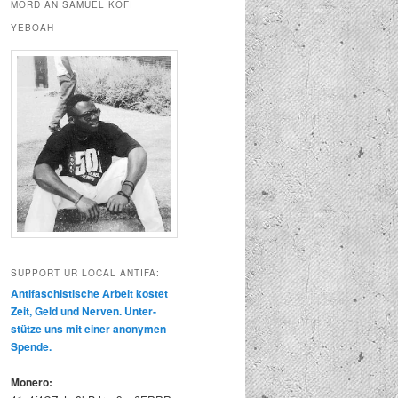
MORD AN SAMUEL KOFI
YEBOAH
SUPPORT UR LOCAL ANTIFA:
Antifaschis­tis­che Arbeit kostet
Zeit, Geld und Ner­ven. Unter­
stütze uns mit ein­er anony­men
Spende.
Mon­ero: