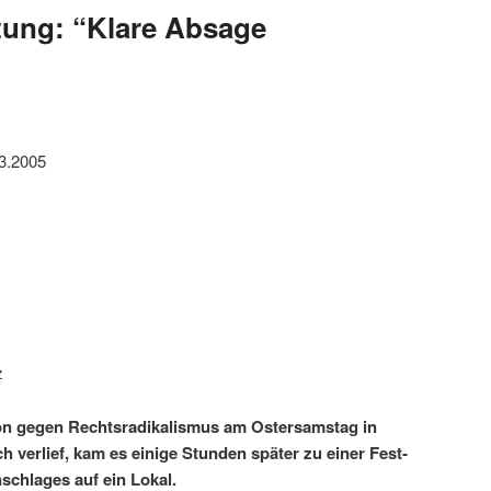
tung: “Klare Absage
03.2005
z
n gegen Recht­sradikalis­mus am Oster­sam­stag in
h ver­lief, kam es einige Stun­den später zu ein­er Fes­t­
schlages auf ein Lokal.