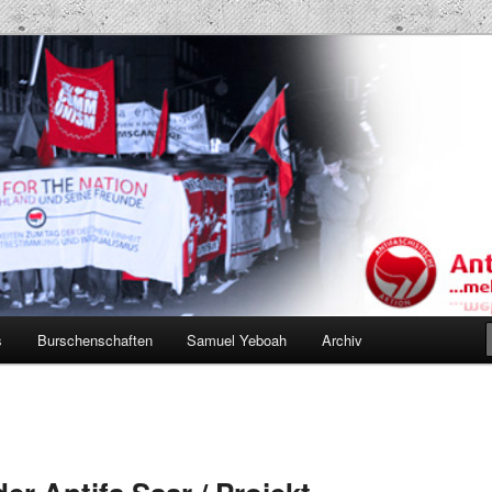
Projekt AK
s
Burschenschaften
Samuel Yeboah
Archiv