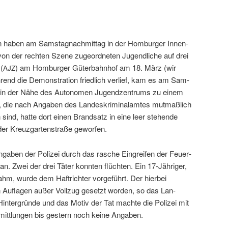
haben am Sam­sta­gnach­mit­tag in der Hom­burg­er Innen­
von der recht­en Szene zuge­ord­neten Jugendliche auf drei
(
) am Hom­burg­er Güter­bahn­hof am 18. März (wir
AJZ
hrend die Demon­stra­tion friedlich ver­lief, kam es am Sam­
te in der Nähe des Autonomen Jugendzen­trums zu einem
he, die nach Angaben des Lan­deskrim­i­nalamtes mut­maßlich
ind, hat­te dort einen Brand­satz in eine leer ste­hende
er Kreuz­garten­straße geworfen.
ngaben der Polizei durch das rasche Ein­greifen der Feuer­
. Zwei der drei Täter kon­nten flücht­en. Ein 17-Jähriger,
nahm, wurde dem Haftrichter vorge­führt. Der hier­bei
n Aufla­gen außer Vol­lzug geset­zt wor­den, so das Lan­
 Hin­ter­gründe und das Motiv der Tat machte die Polizei mit
rmit­tlun­gen bis gestern noch keine Angaben.