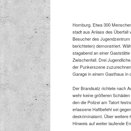
Hom­burg. Etwa 300 Men­schen 
stadt aus Anlass des Über­fall 
Besuch­er des Jugendzen­trum 
berichteten) demon­stri­ert. Wä
stagabend an ein­er Gast­stät
Zwis­chen­fall. Drei Jugendlic
der Punker­szene zuzurech­nen s
Garage in einem Gasthaus in d
Der Brand­satz richtete nach A
wehr keine größeren Schä­den an
den die Polizei am Tatort fes­t­
erlassene Haft­be­fehl sei gege
deskrim­i­nalamt. Über weit­ere
Hin­weis auf weit­er laufende E