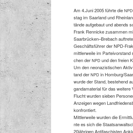
Am 4.Juni 2005 führte die
NPD
stag im Saar­land und Rhein­la
tände aufge­baut und abends sol
Frank Ren­nicke zusam­men mit 
Saarbrücken–Brebach auftreten.
Geschäfts­führer der NPD-Frak­t
mit­tler­weile im Parteivor­stan
chen der
und den freien Ka
NPD
Um den neon­azis­tis­chen Aktiv
tand der
in Homburg/Saar v
NPD
wurde der Stand, beste­hend au
gan­da­ma­te­r­i­al für das weit­
Flucht wur­den sieben Per­so­n­
Anzeigen wegen Land­friedens­b
konfrontiert.
Mit­tler­weile wur­den die Ermit
nte es sich die Staat­san­walt
20jährigen Antifaschis­ten Ank