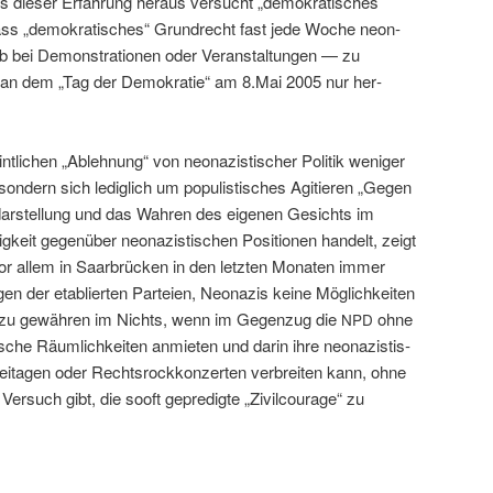
s dieser Erfahrung her­aus ver­sucht „demokratis­ches
 Dass „demokratis­ches“ Grun­drecht fast jede Woche neon­
ob bei Demon­stra­tio­nen oder Ver­anstal­tun­gen — zu
te an dem „Tag der Demokratie“ am 8.Mai 2005 nur her­
tlichen „Ablehnung“ von neon­azis­tis­ch­er Poli­tik weniger
on­dern sich lediglich um pop­ulis­tis­ches Agi­tieren „Gegen
darstel­lung und das Wahren des eige­nen Gesichts im
gkeit gegenüber neon­azis­tis­chen Posi­tio­nen han­delt, zeigt
or allem in Saar­brück­en in den let­zten Monat­en immer
gen der etablierten Parteien, Neon­azis keine Möglichkeit­en
­gie zu gewähren im Nichts, wenn im Gegen­zug die
ohne
NPD
­che Räum­lichkeit­en anmi­eten und darin ihre neon­azis­tis­
eita­gen oder Recht­srock­konz­erten ver­bre­it­en kann, ohne
Ver­such gibt, die sooft gepredigte „Zivil­courage“ zu