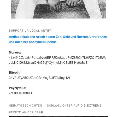
SUPPORT UR LOCAL ANTIFA:
Antifaschis­tis­che Arbeit kostet Zeit, Geld und Ner­ven. Unter­stütze
uns mit ein­er anony­men Spende.
Mon­ero:
41z4f4CZeLz8hPdrpz9vu6ERRRXcSauLPMZ8RCh7LHFZQ172EWp
JLLNCXHS22xvqi9Hn55ujYCy4hdLjhKjBsEEtHy6qBzE
Bit­coin:
34V2UZyA5QUZqhCBnMcgSJfFZfu5pyi4Af
PayNymID:
+restlesslab89B
HEIMATGESCHICHTEN — SCHLAGLICHTER AUF DIE EXTREME
RECHTE AN DER SAAR