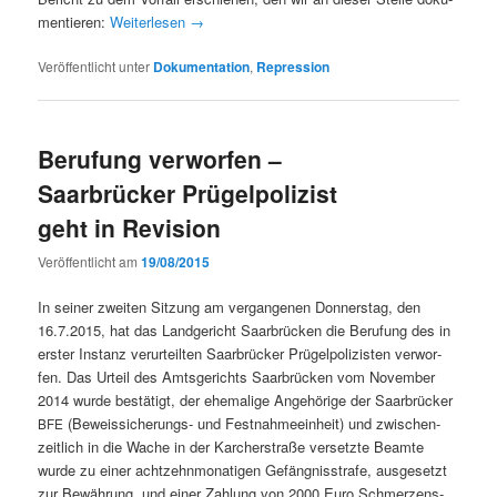
men­tieren:
Weit­er­lesen
→
Veröffentlicht unter
Dokumentation
,
Repression
Berufung verworfen –
Saarbrücker Prügelpolizist
geht in Revision
Veröffentlicht am
19/08/2015
In sein­er zweit­en Sitzung am ver­gan­genen Don­ner­stag, den
16.7.2015, hat das Landgericht Saar­brück­en die Beru­fung des in
erster Instanz verurteil­ten Saar­brück­er Prügelpolizis­ten ver­wor­
fen. Das Urteil des Amts­gerichts Saar­brück­en vom Novem­ber
2014 wurde bestätigt, der ehe­ma­lige Ange­hörige der Saar­brück­er
(Beweis­sicherungs- und Fes­t­nah­meein­heit) und zwis­chen­
BFE
zeitlich in die Wache in der Karcher­straße ver­set­zte Beamte
wurde zu ein­er achtzehn­monati­gen Gefäng­nis­strafe, aus­ge­set­zt
zur Bewährung, und ein­er Zahlung von 2000 Euro Schmerzens­