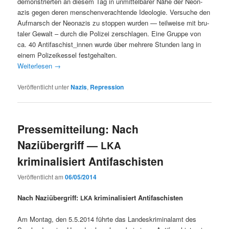
demon­stri­erten an diesem Tag in unmit­tel­bar­er Nähe der Neon­
azis gegen deren men­schen­ver­ach­t­ende Ide­olo­gie. Ver­suche den
Auf­marsch der Neon­azis zu stop­pen wur­den — teil­weise mit bru­
taler Gewalt – durch die Polizei zer­schla­gen. Eine Gruppe von
ca. 40 Antifaschist_innen wurde über mehrere Stun­den lang in
einem Polizeikessel festgehalten.
Weit­er­lesen
→
Veröffentlicht unter
Nazis
,
Repression
Pressemitteilung: Nach
Naziübergriff —
LKA
kriminalisiert Antifaschisten
Veröffentlicht am
06/05/2014
Nach Naz­iüber­griff:
krim­i­nal­isiert Antifaschisten
LKA
Am Mon­tag, den 5.5.2014 führte das Lan­deskrim­i­nalamt des