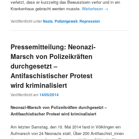
ver­let­zt, dass er kurzzeit­ig das Bewusst­sein ver­lor und in ein
Kranken­haus gebracht wer­den musste.
Weit­er­lesen
→
Veröffentlicht unter
Nazis
,
Polizeigewalt
,
Repression
Pressemitteilung: Neonazi-
Marsch von Polizeikräften
durchgesetzt –
Antifaschistischer Protest
wird kriminalisiert
Veröffentlicht am
14/05/2014
Neon­azi-Marsch von Polizeikräften durchge­set­zt –
Antifaschis­tis­ch­er Protest wird kriminalisiert
Am let­zten Sam­stag, den 10. Mai 2014 fand in Völk­lin­gen ein
Auf­marsch von 24 Neon­azis statt. Über 200 Antifaschist_innen