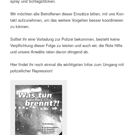
spray und Schlagstöcken.
Wir möcht­en alle Betrof­fe­nen dieser Ein­sätze bit­ten, mit uns Kon­
takt aufzunehmen, um das weit­ere Vorge­hen bess­er koor­dinieren
zu können.
Soll­tet ihr eine Vor­ladung zur Polizei bekom­men, beste­ht keine
Verpflich­tung dieser Folge zu leis­ten und auch wir, die Rote Hil­fe
und unsere Anwälte rat­en davon drin­gend ab.
Hier find­et ihr noch ein­mal die wichtig­sten Infos zum Umgang mit
polizeilich­er Repression!