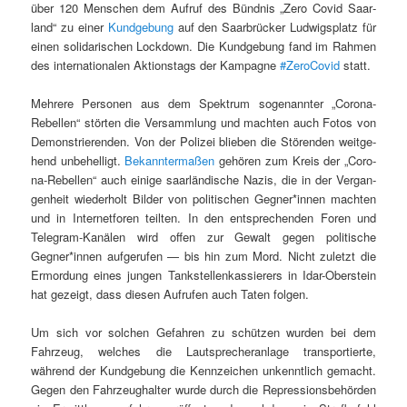
über 120 Men­schen dem Aufruf des Bünd­nis „Zero Covid Saar­
land“ zu ein­er
Kundge­bung
auf den Saar­brück­er Lud­wigsplatz für
einen sol­i­darischen Lock­down. Die Kundge­bung fand im Rah­men
des inter­na­tionalen Aktion­stags der Kam­pagne
#Zero­Covid
statt.
Mehrere Per­so­n­en aus dem Spek­trum soge­nan­nter „Coro­na-
Rebellen“ störten die Ver­samm­lung und macht­en auch Fotos von
Demon­stri­eren­den. Von der Polizei blieben die Stören­den weit­ge­
hend unbe­hel­ligt.
Bekan­nter­maßen
gehören zum Kreis der „Coro­
na-Rebellen“ auch einige saar­ländis­che Nazis, die in der Ver­gan­
gen­heit wieder­holt Bilder von poli­tis­chen Gegner*innen macht­en
und in Inter­net­foren teil­ten. In den entsprechen­den Foren und
Telegram-Kanälen wird offen zur Gewalt gegen poli­tis­che
Gegner*innen aufgerufen — bis hin zum Mord. Nicht zulet­zt die
Ermor­dung eines jun­gen Tankstel­lenkassier­ers in Idar-Ober­stein
hat gezeigt, dass diesen Aufrufen auch Tat­en folgen.
Um sich vor solchen Gefahren zu schützen wur­den bei dem
Fahrzeug, welch­es die Laut­sprecher­an­lage trans­portierte,
während der Kundge­bung die Kennze­ichen unken­ntlich gemacht.
Gegen den Fahrzeughal­ter wurde durch die Repres­sions­be­hör­den