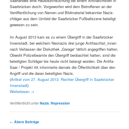
Saar­lan­des eine Haus­durch­suchung bei einem Antifaschis­ten in
Saar­brück­en durch. Vorge­wor­fen wird dem Betrof­fe­nen an der
Veröf­fentlichung von Namen und Bild­ma­te­r­i­al bekan­nter Nazis­
chläger aus dem Umfeld der Saar­brück­er Fußball­szene beteiligt
gewe­sen zu sein.
Im August 2013 kam es zu einem Über­griff in der Saar­brück­er
Innen­stadt, bei welchem Neon­azis drei junge Antifaschist_innen
nach Ver­lassen der Diskothek „Garage“ tätlich ange­grif­f­en hat­ten.
Obwohl Polizeibeamte den Über­griff beobachtet hat­ten, sind die
beteiligten Schläger bis heute nicht belangt wor­den. Die Antifa-
Saar / Pro­jekt
informierte damals die Öffentlichkeit über den
AK
Angriff und die daran beteiligten Nazis.
(
Artikel vom 27. August 2013: Rechter Über­griff in Saar­brück­er
Innen­stadt
)
Weit­er­lesen
→
Veröffentlicht unter
Nazis
,
Repression
Beitragsnavigation
←
Ältere Beiträge