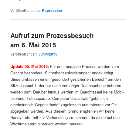
Veröffentlicht unter
Repression
Aufruf zum Prozessbesuch
am 6. Mai 2015
Veröffentlicht am
30/04/2015
Update 05. Mai 2015:
Für den morgi­gen Prozess wur­den vom
Gericht beson­dere “Sicher­heit­san­forderun­gen” angekündigt.
Diese umfassen einen “geson­dert gesicherten Bere­ich” um den
Sitzungssaal 1, der nur nach vorheriger Durch­suchung betreten
wer­den darf. Darüber hin­aus wer­den im Gerichtssaal keine Mobil­
tele­fone, Fotoap­pa­rate, Com­puter etc. sowie “gefährlich
erscheinende Gegen­stände” zuge­lassen und müssen vor Ort
abgegeben wer­den. Aus diesem Grund empfehlen wir keine
Handys etc. mit zur Ver­hand­lung zu nehmen, da diese bei den
Wacht­meis­tern hin­ter­legt wer­den müssen.