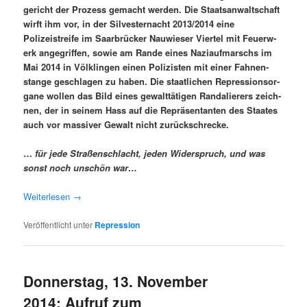
gericht der Prozess gemacht wer­den. Die Staat­san­waltschaft
wirft ihm vor, in der Sil­vester­nacht 2013/2014 eine
Polizeistreife im Saar­brück­er Nauwieser Vier­tel mit Feuer­w­
erk ange­grif­f­en, sowie am Rande eines Nazi­auf­marschs im
Mai 2014 in Völk­lin­gen einen Polizis­ten mit ein­er Fah­nen­
stange geschla­gen zu haben. Die staatlichen Repres­sion­sor­
gane wollen das Bild eines gewalt­täti­gen Ran­dalier­ers zeich­
nen, der in seinem Hass auf die Repräsen­tan­ten des Staates
auch vor mas­siv­er Gewalt nicht zurückschrecke.
…
für jede Straßen­schlacht, jeden Wider­spruch, und was
son­st noch unschön war…
Weit­er­lesen
→
Veröffentlicht unter
Repression
Donnerstag, 13. November
2014: Aufruf zum