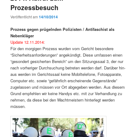
Prozessbesuch
Veröffentlicht am
14/10/2014
Prozess gegen prügelnden Polizisten / Antifaschist als
Nebenkläger
Update 12.11.2014:
Für den morgi­gen Prozess wur­den vom Gericht beson­dere
“Sicher­heit­san­forderun­gen” angekündigt. Diese umfassen einen
“geson­dert gesicherten Bere­ich” um den Sitzungssaal 3, der nur
nach vorheriger Durch­suchung betreten wer­den darf. Darüber hin­
aus wer­den im Gerichtssaal keine Mobil­tele­fone, Fotoap­pa­rate,
Com­put­er etc. sowie “gefährlich erscheinende Gegen­stände”
zuge­lassen und müssen vor Ort abgegeben wer­den. Aus diesem
Grund empfehlen wir keine Handys etc. mit zur Ver­hand­lung zu
nehmen, da diese bei den Wacht­meis­tern hin­ter­legt wer­den
müssen.