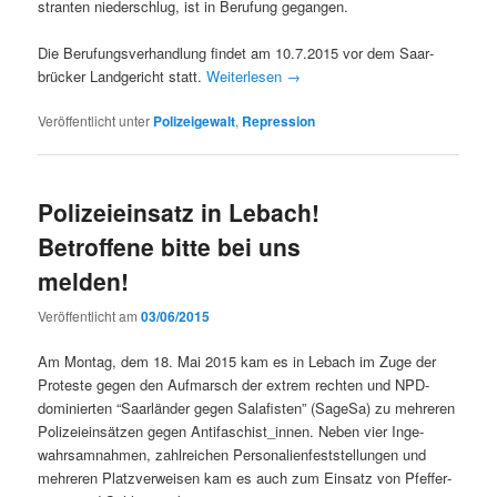
stran­ten nieder­schlug, ist in Beru­fung gegangen.
Die Beru­fungsver­hand­lung find­et am 10.7.2015 vor dem Saar­
brück­er Landgericht statt.
Weit­er­lesen
→
Veröffentlicht unter
Polizeigewalt
,
Repression
Polizeieinsatz in Lebach!
Betroffene bitte bei uns
melden!
Veröffentlicht am
03/06/2015
Am Mon­tag, dem 18. Mai 2015 kam es in Lebach im Zuge der
Proteste gegen den Auf­marsch der extrem recht­en und NPD-
dominierten “Saar­län­der gegen Salafis­ten” (Sage­Sa) zu mehreren
Polizeiein­sätzen gegen Antifaschist_innen. Neben vier Inge­
wahrsam­nah­men, zahlre­ichen Per­son­alien­fest­stel­lun­gen und
mehreren Platzver­weisen kam es auch zum Ein­satz von Pfef­fer­