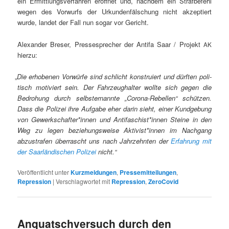
ein Ermit­tlungsver­fahren eröffnet und, nach­dem ein Straf­be­fehl
wegen des Vor­wurfs der Urkun­den­fälschung nicht akzep­tiert
wurde, lan­det der Fall nun sog­ar vor Gericht.
Alexan­der Breser, Press­esprech­er der Antifa Saar / Pro­jekt
AK
hierzu:
„
Die erhobe­nen Vor­würfe sind schlicht kon­stru­iert und dürften poli­
tisch motiviert sein. Der Fahrzeughal­ter wollte sich gegen die
Bedro­hung durch selb­ster­nan­nte „Coro­na-Rebellen“ schützen.
Dass die Polizei ihre Auf­gabe eher darin sieht, ein­er Kundge­bung
von Gewerkschafter*innen und Antifaschist*innen Steine in den
Weg zu leg­en beziehungsweise Aktivist*innen im Nach­gang
abzus­trafen über­rascht uns nach Jahrzehn­ten der
Erfahrung mit
der Saar­ländis­chen Polizei
nicht.“
Veröffentlicht unter
Kurzmeldungen
,
Pressemitteilungen
,
Repression
|
Verschlagwortet mit
Repression
,
ZeroCovid
Anquatschversuch durch den