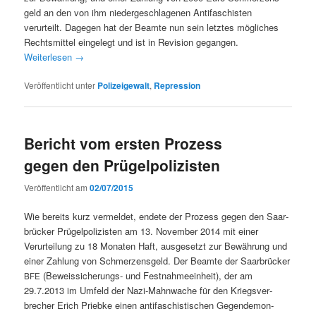
geld an den von ihm niedergeschla­ge­nen Antifaschis­ten
verurteilt. Dage­gen hat der Beamte nun sein let­ztes möglich­es
Rechtsmit­tel ein­gelegt und ist in Revi­sion gegan­gen.
Weit­er­lesen
→
Veröffentlicht unter
Polizeigewalt
,
Repression
Bericht vom ersten Prozess
gegen den Prügelpolizisten
Veröffentlicht am
02/07/2015
Wie bere­its kurz ver­meldet, endete der Prozess gegen den Saar­
brück­er Prügelpolizis­ten am 13. Novem­ber 2014 mit ein­er
Verurteilung zu 18 Monat­en Haft, aus­ge­set­zt zur Bewährung und
ein­er Zahlung von Schmerzens­geld. Der Beamte der Saar­brück­er
(Beweis­sicherungs- und Fes­t­nah­meein­heit), der am
BFE
29.7.2013 im Umfeld der Nazi-Mah­nwache für den Kriegsver­
brech­er Erich Priebke einen antifaschis­tis­chen Gegen­demon­