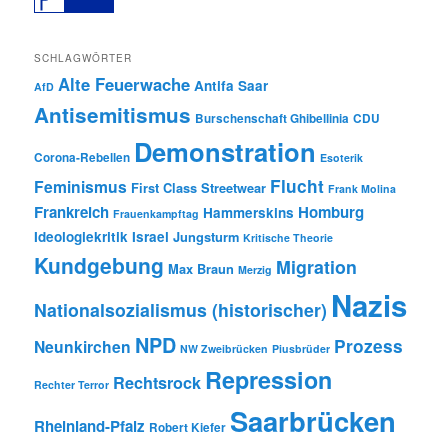
SCHLAGWÖRTER
Alte Feuerwache
Antifa Saar
AfD
Antisemitismus
Burschenschaft Ghibellinia
CDU
Demonstration
Corona-Rebellen
Esoterik
Flucht
Feminismus
First Class Streetwear
Frank Molina
Frankreich
Homburg
Hammerskins
Frauenkampftag
Ideologiekritik
Israel
Jungsturm
Kritische Theorie
Kundgebung
Migration
Max Braun
Merzig
Nazis
Nationalsozialismus (historischer)
NPD
Prozess
Neunkirchen
NW Zweibrücken
Piusbrüder
Repression
Rechtsrock
Rechter Terror
Saarbrücken
Rheinland-Pfalz
Robert Kiefer