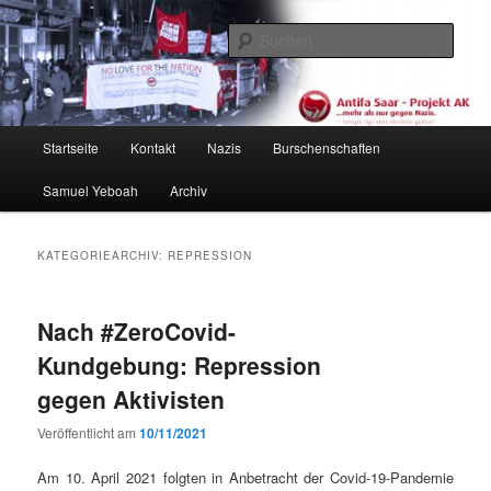
Zum
Zum
primären
sekundären
Such
Inhalt
Inhalt
springen
springen
Antifa Saar / Projekt AK
Hauptmenü
Startseite
Kontakt
Nazis
Burschenschaften
Samuel Yeboah
Archiv
KATEGORIEARCHIV:
REPRESSION
Nach #ZeroCovid-
Kundgebung: Repression
gegen Aktivisten
Veröffentlicht am
10/11/2021
Am 10. April 2021 fol­gten in Anbe­tra­cht der Covid-19-Pan­demie