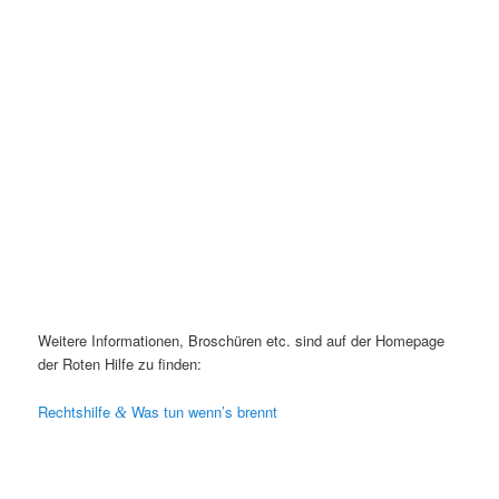
Weit­ere Infor­ma­tio­nen, Broschüren etc. sind auf der Home­page
der Roten Hil­fe zu finden:
Recht­shil­fe
Was tun wenn’s brennt
&