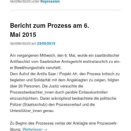
Veröffentlicht unter
Repression
Bericht zum Prozess am 6.
Mai 2015
Veröffentlicht am
23/05/2015
Am ver­gan­genen Mittwoch, den 6. Mai, wurde ein saar­ländis­ch­er
Antifaschist vom Saar­brück­er Amts­gericht erstin­stan­zlich zu ein­
er Bewährungsstrafe verurteilt.
Dem Aufruf der Antifa Saar / Pro­jekt
, den Prozess kri­tisch zu
AK
begleit­en und Sol­i­dar­ität mit dem Angeklagten zu zeigen, fol­gten
über 20 Per­so­n­en. Die Jus­tiz ver­suchte die
Prozessbeobachter_innen durch penible Ein­lasskon­trollen
einzuschüchtern. Daran anknüpfend beobachtete die poli­tis­che
Polizei (Staatss­chutz) den Prozessver­lauf und die
Unterstützer_innen genau.
Zu Beginn des Prozess­es ver­las der Anklagte eine Prozesserk­
lärung,
Weit­er­lesen
→