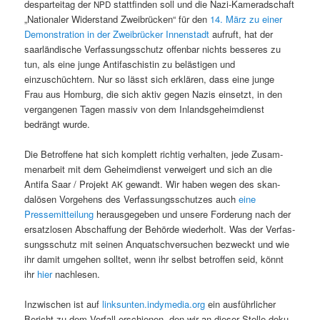
desparteitag der
stat­tfind­en soll und die Nazi-Kam­er­ad­schaft
NPD
„Nationaler Wider­stand Zweibrück­en“ für den
14. März zu ein­er
Demon­stra­tion in der Zweibrück­er Innen­stadt
aufruft, hat der
saar­ländis­che Ver­fas­sungss­chutz offen­bar nichts besseres zu
tun, als eine junge Antifaschistin zu belästi­gen und
einzuschüchtern. Nur so lässt sich erk­lären, dass eine junge
Frau aus Hom­burg, die sich aktiv gegen Nazis ein­set­zt, in den
ver­gan­genen Tagen mas­siv von dem Inlands­ge­heim­di­enst
bedrängt wurde.
Die Betrof­fene hat sich kom­plett richtig ver­hal­ten, jede Zusam­
me­nar­beit mit dem Geheim­di­enst ver­weigert und sich an die
Antifa Saar / Pro­jekt
gewandt. Wir haben wegen des skan­
AK
dalösen Vorge­hens des Ver­fas­sungss­chutzes auch
eine
Pressemit­teilung
her­aus­gegeben und unsere Forderung nach der
ersat­zlosen Abschaf­fung der Behörde wieder­holt. Was der Ver­fas­
sungss­chutz mit seinen Anquatschver­suchen bezweckt und wie
ihr damit umge­hen soll­tet, wenn ihr selb­st betrof­fen seid, kön­nt
ihr
hier
nachlesen.
Inzwis­chen ist auf
linksunten.indymedia.org
ein aus­führlich­er
Bericht zu dem Vor­fall erschienen, den wir an dieser Stelle doku­