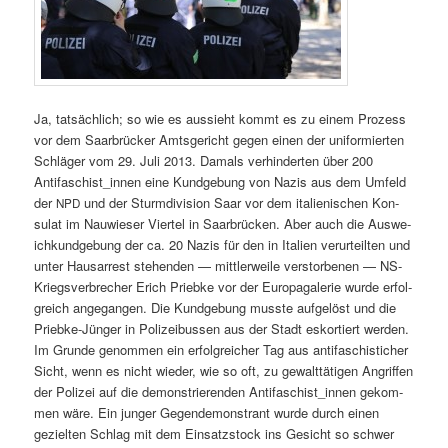
Ja, tat­säch­lich; so wie es aussieht kommt es zu einem Prozess
vor dem Saar­brück­er Amts­gericht gegen einen der uni­formierten
Schläger vom 29. Juli 2013. Damals ver­hin­derten über 200
Antifaschist_innen eine Kundge­bung von Nazis aus dem Umfeld
der
und der Stur­m­di­vi­sion Saar vor dem ital­ienis­chen Kon­
NPD
sulat im Nauwieser Vier­tel in Saar­brück­en. Aber auch die Auswe­
ichkundge­bung der ca. 20 Nazis für den in Ital­ien verurteil­ten und
unter Hausar­rest ste­hen­den — mit­tler­weile ver­stor­be­nen — NS-
Kriegsver­brech­er Erich Priebke vor der Europa­ga­lerie wurde erfol­
gre­ich ange­gan­gen. Die Kundge­bung musste aufgelöst und die
Priebke-Jünger in Polizeibussen aus der Stadt esko­rtiert wer­den.
Im Grunde genom­men ein erfol­gre­ich­er Tag aus antifaschis­tich­er
Sicht, wenn es nicht wieder, wie so oft, zu gewalt­täti­gen Angrif­f­en
der Polizei auf die demon­stri­eren­den Antifaschist_innen gekom­
men wäre. Ein junger Gegen­demon­strant wurde durch einen
geziel­ten Schlag mit dem Ein­satz­s­tock ins Gesicht so schw­er