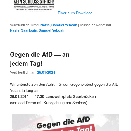
Fly­er zum Download
Veröffentlicht unter
Nazis
,
Samuel Yeboah
|
Verschlagwortet mit
Nazis
,
Saarlouis
,
Samuel Yeboah
Gegen die AfD — an
jedem Tag!
Veröffentlicht am
25/01/2024
Wir unter­stützen den Aufruf für den Gegen­protest gegen die AfD-
Ver­anstal­tung am
26.01.2014 — 17:30 Landwehrplatz Saar­brück­en
(von dort Demo mit Kundge­bung am Schloss)