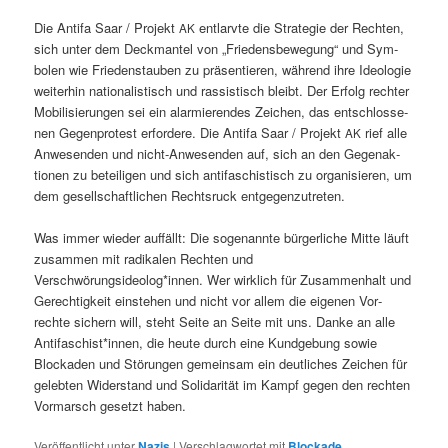
Die Antifa Saar / Pro­jekt
ent­larvte die Strate­gie der Recht­en,
AK
sich unter dem Deck­man­tel von „Friedens­be­we­gung“ und Sym­
bol­en wie Frieden­stauben zu präsen­tieren, während ihre Ide­olo­gie
weit­er­hin nation­al­is­tisch und ras­sis­tisch bleibt. Der Erfolg rechter
Mobil­isierun­gen sei ein alarmieren­des Zeichen, das entschlosse­
nen Gegen­protest erfordere. Die Antifa Saar / Pro­jekt
rief alle
AK
Anwe­senden und nicht-Anwe­senden auf, sich an den Gege­nak­
tio­nen zu beteili­gen und sich antifaschis­tisch zu organ­isieren, um
dem gesellschaftlichen Recht­sruck entgegenzutreten.
Was immer wieder auf­fällt: Die soge­nan­nte bürg­er­liche Mitte läuft
zusam­men mit radikalen Recht­en und
Verschwörungsideolog*innen. Wer wirk­lich für Zusam­men­halt und
Gerechtigkeit ein­ste­hen und nicht vor allem die eige­nen Vor­
rechte sich­ern will, ste­ht Seite an Seite mit uns. Danke an alle
Antifaschist*innen, die heute durch eine Kundge­bung sowie
Block­aden und Störun­gen gemein­sam ein deut­lich­es Zeichen für
gelebten Wider­stand und Sol­i­dar­ität im Kampf gegen den recht­en
Vor­marsch geset­zt haben.
Veröffentlicht unter
Nazis
|
Verschlagwortet mit
Blockade
,