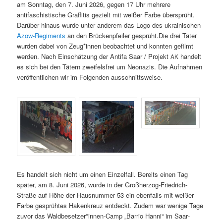
am Son­ntag, den 7. Juni 2026, gegen 17 Uhr mehrere
antifaschis­tis­che Graf­fi­tis gezielt mit weißer Farbe über­sprüht.
Darüber hin­aus wurde unter anderem das Logo des ukrainis­chen
Azow-Reg­i­ments
an den Brück­enpfeil­er gesprüht.Die drei Täter
wur­den dabei von Zeug*innen beobachtet und kon­nten gefilmt
wer­den. Nach Ein­schätzung der Antifa Saar / Pro­jekt
han­delt
AK
es sich bei den Tätern zweifels­frei um Neon­azis. Die Auf­nah­men
veröf­fentlichen wir im Fol­gen­den ausschnittsweise.
Es han­delt sich nicht um einen Einzelfall. Bere­its einen Tag
später, am 8. Juni 2026, wurde in der Großher­zog-Friedrich-
Straße auf Höhe der Haus­num­mer 53 ein eben­falls mit weißer
Farbe gesprüht­es Hak­enkreuz ent­deckt. Zudem war wenige Tage
zuvor das Waldbesetzer*innen-Camp „Bar­rio Han­ni“ im Saar­