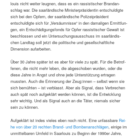
louis nicht weit­er leug­nen, dass es ein ras­sis­tis­ch­er Bran­dan­
schlag war. Die saar­ländis­che Min­is­ter­präsi­dentin entschuldigte
sich bei den Opfern, der saar­ländis­che Polizeipräsi­dent
entschuldigte sich für „Ver­säum­nisse“ in den dama­li­gen Ermit­tlun­
gen, ein Entschädi­gungs­fonds für Opfer ras­sis­tis­ch­er Gewalt ist
beschlossen und ein Unter­suchungsauss­chuss im saar­ländis­
chen Land­tag soll jet­zt die poli­tis­che und gesellschaftliche
Dimen­sion aufarbeiten.
Über 30 Jahre später ist es aber für viele zu spät. Für die Betrof­
fe­nen, die nicht mehr leben, die abgeschoben wur­den, oder die
diese Jahre in Angst und ohne jede Unter­stützung ertra­gen
mussten. Auch die Erin­nerung der Zeug:innen – selb­st wenn sie
sich bemüht­en – ist verblasst. Aber als Sig­nal, dass Ver­brechen
auch spät noch aufgek­lärt wer­den kön­nen, ist die Entwick­lung
sehr wichtig. Und als Sig­nal auch an die Täter, niemals sich­er
sein zu können.
Aufgek­lärt ist indes vieles eben noch nicht. Eine unfass­bare
Rei­
he von über 20 recht­en Brand- und Bombe­nan­schlä­gen
, einige im
unmit­tel­baren Umfeld in Saar­louis zu Beginn der 1990er Jahre,