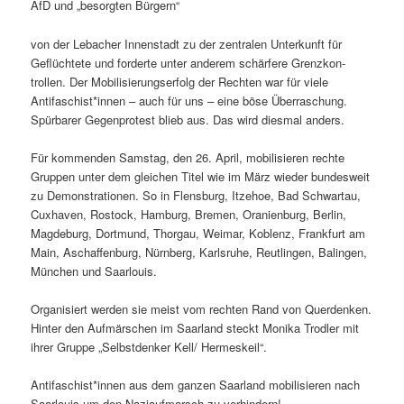
AfD und „besorgten Bürgern“
von der Lebach­er Innen­stadt zu der zen­tralen Unterkun­ft für
Geflüchtete und forderte unter anderem schär­fere Gren­zkon­
trollen. Der Mobil­isierungser­folg der Recht­en war für viele
Antifaschist*innen – auch für uns – eine böse Über­raschung.
Spür­bar­er Gegen­protest blieb aus. Das wird dies­mal anders.
Für kom­menden Sam­stag, den 26. April, mobil­isieren rechte
Grup­pen unter dem gle­ichen Titel wie im März wieder bun­desweit
zu Demon­stra­tio­nen. So in Flens­burg, Itze­hoe, Bad Schwartau,
Cux­haven, Ros­tock, Ham­burg, Bre­men, Oranien­burg, Berlin,
Magde­burg, Dort­mund, Thor­gau, Weimar, Koblenz, Frank­furt am
Main, Aschaf­fen­burg, Nürn­berg, Karl­sruhe, Reut­lin­gen, Balin­gen,
München und Saarlouis.
Organ­isiert wer­den sie meist vom recht­en Rand von Quer­denken.
Hin­ter den Aufmärschen im Saar­land steckt Moni­ka Trodler mit
ihrer Gruppe „Selb­st­denker Kell/ Hermeskeil“.
Antifaschist*innen aus dem ganzen Saar­land mobil­isieren nach
Saar­louis um den Nazi­auf­marsch zu verhindern!