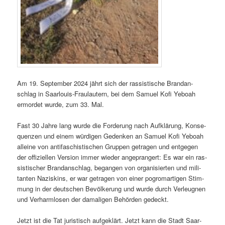
Am 19. Sep­tem­ber 2024 jährt sich der ras­sis­tis­che Bran­dan­
schlag in Saar­louis-Fraulautern, bei dem Samuel Kofi Yeboah
ermordet wurde, zum 33. Mal.
Fast 30 Jahre lang wurde die Forderung nach Aufk­lärung, Kon­se­
quen­zen und einem würdi­gen Gedenken an Samuel Kofi Yeboah
alleine von antifaschis­tis­chen Grup­pen getra­gen und ent­ge­gen
der offiziellen Ver­sion immer wieder angeprangert: Es war ein ras­
sis­tis­ch­er Bran­dan­schlag, began­gen von organ­isierten und mil­i­
tan­ten Naziskins, er war getra­gen von ein­er pogro­mar­ti­gen Stim­
mung in der deutschen Bevölkerung und wurde durch Ver­leug­nen
und Ver­harm­losen der dama­li­gen Behör­den gedeckt.
Jet­zt ist die Tat juris­tisch aufgek­lärt. Jet­zt kann die Stadt Saar­