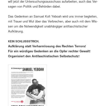
will jet­zt der Unter­suchungsauss­chuss aufar­beit­en, auch das Ver­
sagen von Poli­tik und Behör­den dabei.
Das Gedenken an Samuel Kofi Yeboah wird uns immer begleit­en,
mit Trauer und Wut über das Ver­brechen, aber auch mit dem Wis­
sen um die Notwendigkeit unab­hängiger antifaschis­tis­ch­er
Aufklärung.
.
KEIN
SCHLUSSSTRICH
Aufk­lärung statt Ver­harm­lo­sung des Recht­en Ter­rors!
Für ein würdi­ges Gedenken an die Opfer rechter Gewalt!
Organ­isiert den Antifaschis­tis­chen Selbstschutz!