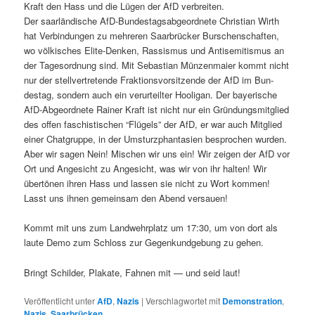
Kraft den Hass und die Lügen der AfD ver­bre­it­en.
Der saar­ländis­che AfD-Bun­destagsab­ge­ord­nete Chris­t­ian Wirth
hat Verbindun­gen zu mehreren Saar­brück­er Burschen­schaften,
wo völkisches Elite-Denken, Ras­sis­mus und Anti­semitismus an
der Tage­sor­d­nung sind. Mit Sebas­t­ian Münzen­maier kommt nicht
nur der stel­lvertre­tende Frak­tionsvor­sitzende der AfD im Bun­
destag, son­dern auch ein verurteil­ter Hooli­gan. Der bay­erische
AfD-Abge­ord­nete Rain­er Kraft ist nicht nur ein Grün­dungsmit­glied
des offen faschis­tis­chen “Flügels” der AfD, er war auch Mit­glied
ein­er Chat­gruppe, in der Umsturzphan­tasien besprochen wur­den.
Aber wir sagen Nein! Mis­chen wir uns ein! Wir zeigen der AfD vor
Ort und Angesicht zu Angesicht, was wir von ihr hal­ten! Wir
übertö­nen ihren Hass und lassen sie nicht zu Wort kom­men!
Lasst uns ihnen gemein­sam den Abend versauen!
Kommt mit uns zum Landwehrplatz um 17:30, um von dort als
laute Demo zum Schloss zur Gegenkundge­bung zu gehen.
Bringt Schilder, Plakate, Fah­nen mit — und seid laut!
Veröffentlicht unter
AfD
,
Nazis
|
Verschlagwortet mit
Demonstration
,
Nazis
,
Saarbrücken