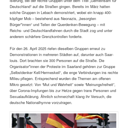
isierung, bei der rechte Grup­pen unter dem Titel „Gemein­sam für
Deutsch­land“ auf die Straßen gin­gen. Bere­its im März hat­ten
solche Grup­pen in Lebach demon­stri­ert, wobei ein knapp 400-
köp­figer Mob – beste­hend aus Neon­azis, „besorgten
Bürger*innen“ und Teilen der Quer­denken-Bewe­gung – mit
Reichs- und Deutsch­land­fah­nen durch die Stadt zog und unter
anderem schär­fere Gren­zkon­trollen forderte.
Für den 26. April 2025 riefen diesel­ben Grup­pen erneut zu
Demon­stra­tio­nen in mehreren Städten auf, darunter auch Saar­
louis. Dort bracht­en sie 300 Per­so­n­en auf die Straße. Die
Organisator*innen der Proteste im Saar­land gehören zur Gruppe
„Selb­st­denker Kell/Hermeskeil“, die enge Verbindun­gen ins rechte
Milieu pfle­gen. Entsprechend wur­den die The­men am offe­nen
Mikro geset­zt: Von “Mut und Wahrheit” sowie “Mei­n­ungs­frei­heit”,
über Coro­na-Imp­fun­gen bis zur Het­ze gegen trans Per­so­n­en und
Sex­u­alaufk­lärung. Ähn­lich schmerzhaft klang ihr Ver­such, die
deutsche Nation­al­hymne vorzutragen.