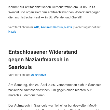
Kommt zur antifaschis­tis­chen Demon­stra­tion am 31.05. in St.
Wen­del und organ­isiert den antifaschis­tis­chen Wider­stand gegen
die faschis­tis­che Pest — in St. Wen­del und überall!
Veröffentlicht unter
AfD
,
Antisemitismus
,
Nazis
|
Verschlagwortet mit
Nazis
Entschlossener Widerstand
gegen Naziaufmarsch in
Saarlouis
Veröffentlicht am
26/04/2025
Am Sam­stag, den 26. April 2025, ver­sam­melten sich in Saar­louis
zahlre­iche Antifaschist*innen, um gegen einen recht­en Auf­
marsch zu demonstrieren.
Der Auf­marsch in Saar­louis war Teil ein­er bun­desweit­en Mobil­