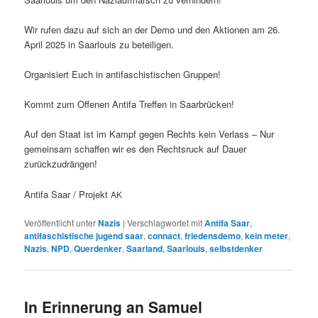
Wir rufen dazu auf sich an der Demo und den Aktio­nen am 26.
April 2025 in Saar­louis zu beteiligen.
Organ­isiert Euch in antifaschis­tis­chen Gruppen!
Kommt zum Offe­nen Antifa Tre­f­fen in Saarbrücken!
Auf den Staat ist im Kampf gegen Rechts kein Ver­lass – Nur
gemein­sam schaf­fen wir es den Recht­sruck auf Dauer
zurückzudrängen!
Antifa Saar / Pro­jekt
AK
Veröffentlicht unter
Nazis
|
Verschlagwortet mit
Antifa Saar
,
antifaschistische jugend saar
,
connact
,
friedensdemo
,
kein meter
,
Nazis
,
NPD
,
Querdenker
,
Saarland
,
Saarlouis
,
selbstdenker
In Erinnerung an Samuel