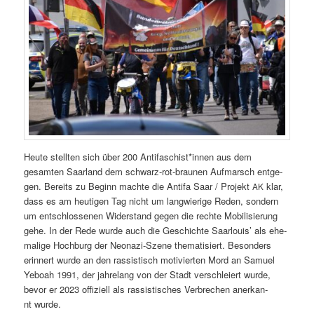
Heute stell­ten sich über 200 Antifaschist*innen aus dem
gesamten Saar­land dem schwarz-rot-braunen Auf­marsch ent­ge­
gen. Bere­its zu Beginn machte die Antifa Saar / Pro­jekt
klar,
AK
dass es am heuti­gen Tag nicht um lang­wierige Reden, son­dern
um entschlosse­nen Wider­stand gegen die rechte Mobil­isierung
gehe. In der Rede wurde auch die Geschichte Saar­louis’ als ehe­
ma­lige Hochburg der Neon­azi-Szene the­ma­tisiert. Beson­ders
erin­nert wurde an den ras­sis­tisch motivierten Mord an Samuel
Yeboah 1991, der jahre­lang von der Stadt ver­schleiert wurde,
bevor er 2023 offiziell als ras­sis­tis­ches Ver­brechen anerkan­
nt wurde.