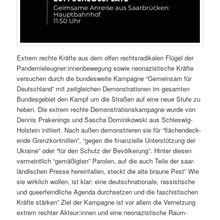
Extrem rechte Kräfte aus dem offen recht­sradikalen Flügel der
Pandemieleugner:innenbewegung sowie neon­azis­tis­che Kräfte
ver­suchen durch die bun­desweite Kam­pagne “Gemein­sam für
Deutsch­land” mit zeit­gle­ichen Demon­stra­tio­nen im gesamten
Bun­des­ge­bi­et den Kampf um die Straßen auf eine neue Stufe zu
heben. Die extrem rechte Demon­stra­tionskam­pagne wurde von
Den­nis Prak­en­ings und Sascha Dominikows­ki aus Schleswig-
Hol­stein ini­ti­iert. Nach außen demon­stri­eren sie für “flächen­deck­
ende Gren­zkon­trollen”, “gegen die finanzielle Unter­stützung der
Ukraine” oder “für den Schutz der Bevölkerung”. Hin­ter diesen
ver­meintlich “gemäßigten” Parolen, auf die auch Teile der saar­
ländis­chen Presse here­in­fall­en, steckt die alte braune Pest” Wie
sie wirk­lich wollen, ist klar: eine deutschna­tionale, ras­sis­tis­che
und queer­feindliche Agen­da durch­set­zen und die faschis­tis­chen
Kräfte stärken” Ziel der Kam­pagne ist vor allem die Ver­net­zung
extrem rechter Akteur:innen und eine neon­azis­tis­che Raum­