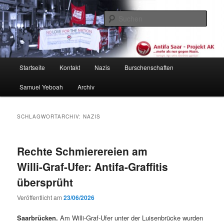
Zum
Zum
primären
sekundären
Such
Inhalt
Inhalt
springen
springen
Antifa Saar / Projekt AK
Hauptmenü
Startseite
Kontakt
Nazis
Burschenschaften
Samuel Yeboah
Archiv
SCHLAGWORTARCHIV:
NAZIS
Rechte Schmierereien am
Willi-Graf-Ufer: Antifa-Graffitis
übersprüht
Veröffentlicht am
23/06/2026
Saar­brück­en.
Am Willi-Graf-Ufer unter der Luisen­brücke wur­den