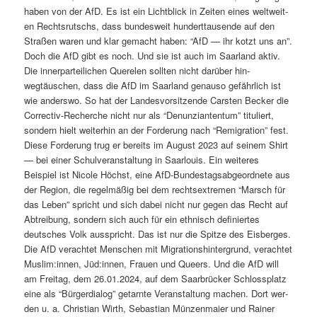
haben von der AfD. Es ist ein Licht­blick in Zeit­en eines weltweit­
en Recht­srutschs, dass bun­desweit hun­dert­tausende auf den
Straßen waren und klar gemacht haben: “AfD — ihr kotzt uns an”.
Doch die AfD gibt es noch. Und sie ist auch im Saar­land aktiv.
Die inner­parteilichen Quere­len soll­ten nicht darüber hin­
wegtäuschen, dass die AfD im Saar­land genau­so gefährlich ist
wie ander­swo. So hat der Lan­desvor­sitzende Carsten Beck­er die
Cor­rec­tiv-Recherche nicht nur als “Denun­zianten­tum” tit­uliert,
son­dern hielt weit­er­hin an der Forderung nach “Rem­i­gra­tion” fest.
Diese Forderung trug er bere­its im August 2023 auf seinem Shirt
— bei ein­er Schul­ver­anstal­tung in Saar­louis. Ein weit­eres
Beispiel ist Nicole Höchst, eine AfD-Bun­destagsab­ge­ord­nete aus
der Region, die regelmäßig bei dem recht­sex­tremen “Marsch für
das Leben” spricht und sich dabei nicht nur gegen das Recht auf
Abtrei­bung, son­dern sich auch für ein eth­nisch definiertes
deutsches Volk ausspricht. Das ist nur die Spitze des Eis­berges.
Die AfD ver­achtet Men­schen mit Migra­tionsh­in­ter­grund, ver­achtet
Muslim:innen, Jüd:innen, Frauen und Queers. Und die AfD will
am Fre­itag, dem 26.01.2024, auf dem Saar­brück­er Schloss­platz
eine als “Bürg­er­dia­log” getarnte Ver­anstal­tung machen. Dort wer­
den u. a. Chris­t­ian Wirth, Sebas­t­ian Münzen­maier und Rain­er