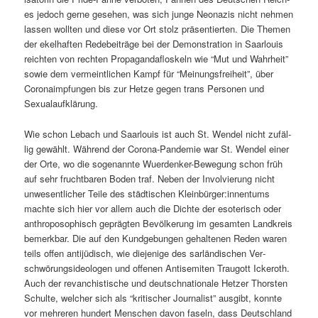
es jedoch gerne gese­hen, was sich junge Neon­azis nicht nehmen
lassen woll­ten und diese vor Ort stolz präsen­tierten. Die The­men
der ekel­haften Rede­beiträge bei der Demon­stra­tion in Saar­louis
reicht­en von recht­en Pro­pa­gandafloskeln wie “Mut und Wahrheit”
sowie dem ver­meintlichen Kampf für “Mei­n­ungs­frei­heit”, über
Coro­n­aimp­fun­gen bis zur Het­ze gegen trans Per­so­n­en und
Sexualaufklärung.
Wie schon Lebach und Saar­louis ist auch St. Wen­del nicht zufäl­
lig gewählt. Während der Coro­na-Pan­demie war St. Wen­del ein­er
der Orte, wo die soge­nan­nte Wuer­denker-Bewe­gung schon früh
auf sehr frucht­baren Boden traf. Neben der Involvierung nicht
unwesentlich­er Teile des städtis­chen Kleinbürger:innentums
machte sich hier vor allem auch die Dichte der eso­ter­isch oder
anthro­posophisch geprägten Bevölkerung im gesamten Land­kreis
bemerk­bar. Die auf den Kundge­bun­gen gehal­te­nen Reden waren
teils offen anti­jüdisch, wie diejenige des sar­ländis­chen Ver­
schwörungside­olo­gen und offe­nen Anti­semiten Trau­gott Ickeroth.
Auch der revan­chis­tis­che und deutschna­tionale Het­zer Thorsten
Schulte, welch­er sich als “kri­tis­ch­er Jour­nal­ist” aus­gibt, kon­nte
vor mehreren hun­dert Men­schen davon faseln, dass Deutsch­land