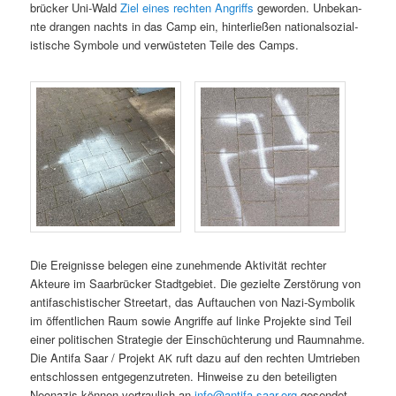
brück­er Uni-Wald
Ziel eines recht­en Angriffs
gewor­den. Unbekan­
nte drangen nachts in das Camp ein, hin­ter­ließen nation­al­sozial­
is­tis­che Sym­bole und ver­wüsteten Teile des Camps.
Die Ereignisse bele­gen eine zunehmende Aktiv­ität rechter
Akteure im Saar­brück­er Stadt­ge­bi­et. Die gezielte Zer­störung von
antifaschis­tis­ch­er Stree­tart, das Auf­tauchen von Nazi-Sym­bo­l­ik
im öffentlichen Raum sowie Angriffe auf linke Pro­jek­te sind Teil
ein­er poli­tis­chen Strate­gie der Ein­schüchterung und Raum­nahme.
Die Antifa Saar / Pro­jekt
ruft dazu auf den recht­en Umtrieben
AK
entschlossen ent­ge­gen­zutreten. Hin­weise zu den beteiligten
Neon­azis kön­nen ver­traulich an
info@antifa-saar.org
gesendet