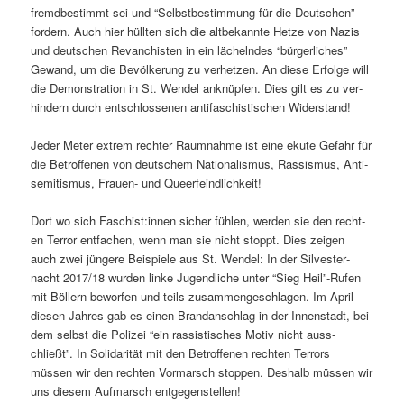
fremdbes­timmt sei und “Selb­st­bes­tim­mung für die Deutschen”
fordern. Auch hier hüll­ten sich die alt­bekan­nte Het­ze von Nazis
und deutschen Revan­chis­ten in ein lächel­ndes “bürg­er­lich­es”
Gewand, um die Bevölkerung zu ver­het­zen. An diese Erfolge will
die Demon­stra­tion in St. Wen­del anknüpfen. Dies gilt es zu ver­
hin­dern durch entschlosse­nen antifaschis­tis­chen Widerstand!
Jed­er Meter extrem rechter Raum­nahme ist eine ekute Gefahr für
die Betrof­fe­nen von deutschem Nation­al­is­mus, Ras­sis­mus, Anti­
semitismus, Frauen- und Queerfeindlichkeit!
Dort wo sich Faschist:innen sich­er fühlen, wer­den sie den recht­
en Ter­ror ent­fachen, wenn man sie nicht stoppt. Dies zeigen
auch zwei jün­gere Beispiele aus St. Wen­del: In der Sil­vester­
nacht 2017/18 wur­den linke Jugendliche unter “Sieg Heil”-Rufen
mit Böllern bewor­fen und teils zusam­mengeschla­gen. Im April
diesen Jahres gab es einen Bran­dan­schlag in der Innen­stadt, bei
dem selb­st die Polizei “ein ras­sis­tis­ches Motiv nicht auss­
chließt”. In Sol­i­dar­ität mit den Betrof­fe­nen recht­en Ter­rors
müssen wir den recht­en Vor­marsch stop­pen. Deshalb müssen wir
uns diesem Auf­marsch entgegenstellen!