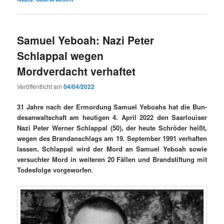
Samuel Yeboah: Nazi Peter
Schlappal wegen
Mordverdacht verhaftet
Veröffentlicht am
04/04/2022
31 Jahre nach der Ermor­dung Samuel Yeboahs hat die Bun­
de­san­waltschaft am heuti­gen 4. April 2022 den Saar­louis­er
Nazi Peter Wern­er Schlap­pal (50), der heute Schröder heißt,
wegen des Bran­dan­schlags am 19. Sep­tem­ber 1991 ver­haften
lassen. Schlap­pal wird der Mord an Samuel Yeboah sowie
ver­suchter Mord in weit­eren 20 Fällen und Brand­s­tiftung mit
Todes­folge vorge­wor­fen
.