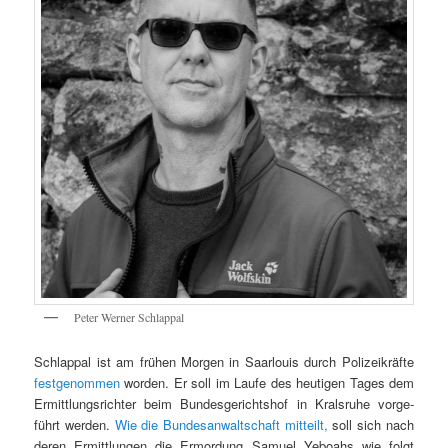
Peter Wern­er Schlappal
Schlap­pal ist am frühen Mor­gen in Saar­louis durch Polizeikräfte
festgenom­men
wor­den. Er soll im Laufe des heuti­gen Tages dem
Ermit­tlungsrichter beim Bun­des­gericht­shof in Kral­sruhe vorge­
führt wer­den.
Wie die Bun­de­san­waltschaft mit­teilt,
soll sich nach
deren Ermit­tlun­gen die Ermor­dung Samuel Yeboahs wie fol­gt