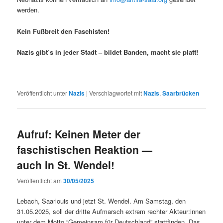
werden.
Kein Fußbre­it den Faschisten!
Nazis gibt’s in jed­er Stadt – bildet Ban­den, macht sie platt!
Veröffentlicht unter
Nazis
|
Verschlagwortet mit
Nazis
,
Saarbrücken
Aufruf: Keinen Meter der
faschistischen Reaktion —
auch in St. Wendel!
Veröffentlicht am
30/05/2025
Lebach, Saar­louis und jet­zt St. Wen­del. Am Sam­stag, den
31.05.2025, soll der dritte Auf­marsch extrem rechter Akteur:innen
unter dem Mot­to “Gemein­sam für Deutsch­land” stat­tfind­en. Das