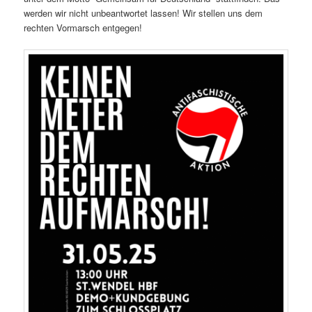
wer­den wir nicht unbeant­wortet lassen! Wir stellen uns dem
recht­en Vor­marsch entgegen!