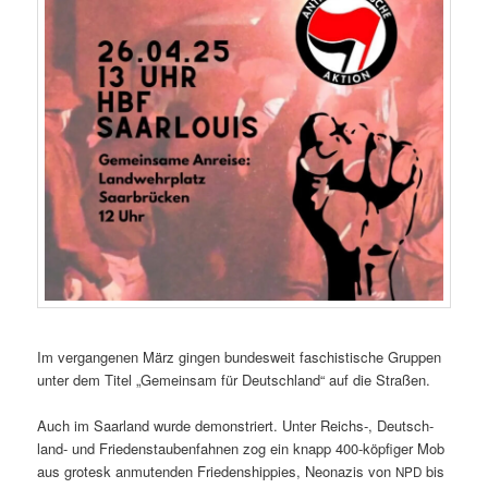
Im ver­gan­genen März gin­gen bun­desweit faschis­tis­che Grup­pen
unter dem Titel „Gemein­sam für Deutsch­land“ auf die Straßen.
Auch im Saar­land wurde demon­stri­ert. Unter Reichs‑, Deutsch­
land- und Frieden­stauben­fah­nen zog ein knapp 400-köp­figer Mob
aus grotesk anmu­ten­den Frieden­ship­pies, Neon­azis von
bis
NPD