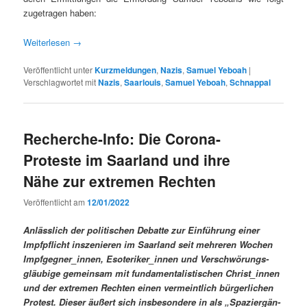
zuge­tra­gen haben:
Weit­er­lesen
→
Veröffentlicht unter
Kurzmeldungen
,
Nazis
,
Samuel Yeboah
|
Verschlagwortet mit
Nazis
,
Saarlouis
,
Samuel Yeboah
,
Schnappal
Recherche-Info: Die Corona-
Proteste im Saarland und ihre
Nähe zur extremen Rechten
Veröffentlicht am
12/01/2022
Anlässlich der poli­tis­chen Debat­te zur Ein­führung ein­er
Impf­pflicht insze­nieren im Saar­land seit mehreren Wochen
Impfgegner_innen, Esoteriker_innen und Ver­schwörungs­
gläu­bige gemein­sam mit fun­da­men­tal­is­tis­chen Christ_innen
und der extremen Recht­en einen ver­meintlich bürg­er­lichen
Protest. Dieser äußert sich ins­beson­dere in als „Spaziergän­