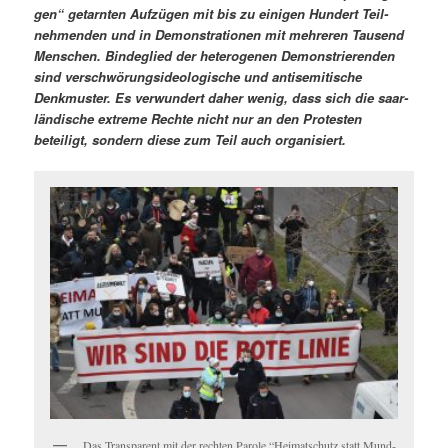
gen“ getarn­ten Aufzü­gen mit bis zu eini­gen Hun­dert Teil­
nehmenden und in Demon­stra­tio­nen mit mehreren Tausend
Men­schen. Bindeglied der het­ero­ge­nen Demon­stri­eren­den
sind ver­schwörungside­ol­o­gis­che und anti­semi­tis­che
Denkmuster. Es ver­wun­dert daher wenig, dass sich die saar­
ländis­che extreme Rechte nicht nur an den Protesten
beteiligt, son­dern diese zum Teil auch organisiert.
Das Trans­par­ent mit der recht­en Parole “Heimatschutz statt Mund­