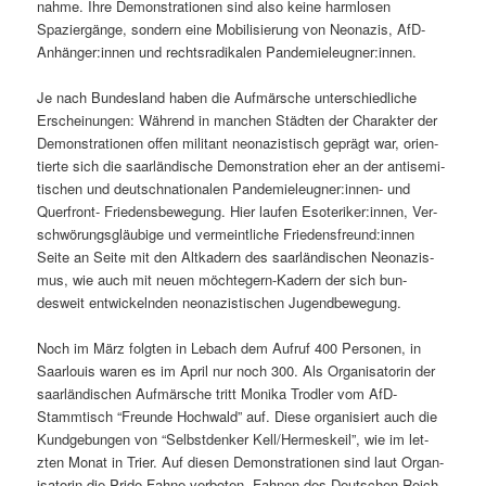
nahme. Ihre Demon­stra­tio­nen sind also keine harm­losen
Spaziergänge, son­dern eine Mobil­isierung von Neon­azis, AfD-
Anhänger:innen und recht­sradikalen Pandemieleugner:innen.
Je nach Bun­des­land haben die Aufmärsche unter­schiedliche
Erschei­n­un­gen: Während in manchen Städten der Charak­ter der
Demon­stra­tio­nen offen mil­i­tant neon­azis­tisch geprägt war, ori­en­
tierte sich die saar­ländis­che Demon­stra­tion eher an der anti­semi­
tis­chen und deutschna­tionalen Pandemieleugner:innen- und
Quer­front- Friedens­be­we­gung. Hier laufen Esoteriker:innen, Ver­
schwörungs­gläu­bige und ver­meintliche Friedensfreund:innen
Seite an Seite mit den Altkadern des saar­ländis­chen Neon­azis­
mus, wie auch mit neuen möchte­gern-Kadern der sich bun­
desweit entwick­el­nden neon­azis­tis­chen Jugendbewegung.
Noch im März fol­gten in Lebach dem Aufruf 400 Per­so­n­en, in
Saar­louis waren es im April nur noch 300. Als Organ­isatorin der
saar­ländis­chen Aufmärsche tritt Moni­ka Trodler vom AfD-
Stammtisch “Fre­unde Hochwald” auf. Diese organ­isiert auch die
Kundge­bun­gen von “Selb­st­denker Kell/Hermeskeil”, wie im let­
zten Monat in Tri­er. Auf diesen Demon­stra­tio­nen sind laut Organ­
isatorin die Pride-Fahne ver­boten, Fah­nen des Deutschen Reich­