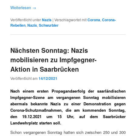
Weit­er­lesen
→
Veröffentlicht unter
Nazis
|
Verschlagwortet mit
Corona
,
Corona-
Rebellen
,
Nazis
,
Schwurbler
Nächsten Sonntag: Nazis
mobilisieren zu Impfgegner-
Aktion in Saarbrücken
Veröffentlicht am
14/12/2021
Nach einem ersten Propagandaerfolg der saarländischen
Impfgegner-Szene am vergangenen Sonntag mobilisieren
abermals bekannte Nazis zu einer Demonstration gegen
Corona-Schutzmaßnahmen, die am kommenden Sonntag,
den 19.12.2021 um 15 Uhr, auf dem Saarbrücker
Landwehrplatz starten soll.
Schon ver­gan­genen Son­ntag hat­ten sich zwis­chen 250 und 300