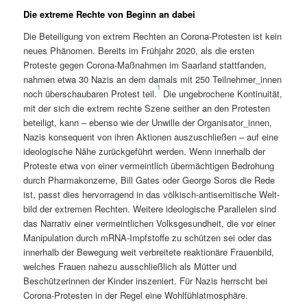
Die extreme Rechte von Beginn an dabei
Die Beteili­gung von extrem Recht­en an Coro­na-Protesten ist kein
neues Phänomen. Bere­its im Früh­jahr 2020, als die ersten
Proteste gegen Coro­na-Maß­nah­men im Saar­land stat­tfan­den,
nah­men etwa 30 Nazis an dem damals mit 250 Teilnehmer_innen
1
noch über­schaubaren Protest teil.
Die unge­broch­ene Kon­ti­nu­ität,
mit der sich die extrem rechte Szene sei­ther an den Protesten
beteiligt, kann – eben­so wie der Unwille der Organisator_innen,
Nazis kon­se­quent von ihren Aktio­nen auszuschließen – auf eine
ide­ol­o­gis­che Nähe zurück­ge­führt wer­den. Wenn inner­halb der
Proteste etwa von ein­er ver­meintlich über­mächti­gen Bedro­hung
durch Phar­makonz­erne, Bill Gates oder George Soros die Rede
ist, passt dies her­vor­ra­gend in das völkisch-anti­semi­tis­che Welt­
bild der extremen Recht­en. Weit­ere ide­ol­o­gis­che Par­al­le­len sind
das Nar­ra­tiv ein­er ver­meintlichen Volks­ge­sund­heit, die vor ein­er
Manip­u­la­tion durch mRNA-Impf­stoffe zu schützen sei oder das
inner­halb der Bewe­gung weit ver­bre­it­ete reak­tionäre Frauen­bild,
welch­es Frauen nahezu auss­chließlich als Müt­ter und
Beschützerin­nen der Kinder insze­niert. Für Nazis herrscht bei
Coro­na-Protesten in der Regel eine Wohlfühlatmosphäre.