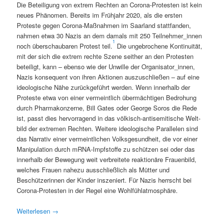
Die Beteili­gung von extrem Recht­en an Coro­na-Protesten ist kein
neues Phänomen. Bere­its im Früh­jahr 2020, als die ersten
Proteste gegen Coro­na-Maß­nah­men im Saar­land stat­tfan­den,
nah­men etwa 30 Nazis an dem damals mit 250 Teilnehmer_innen
1
noch über­schaubaren Protest teil.
Die unge­broch­ene Kon­ti­nu­ität,
mit der sich die extrem rechte Szene sei­ther an den Protesten
beteiligt, kann – eben­so wie der Unwille der Organisator_innen,
Nazis kon­se­quent von ihren Aktio­nen auszuschließen – auf eine
ide­ol­o­gis­che Nähe zurück­ge­führt wer­den. Wenn inner­halb der
Proteste etwa von ein­er ver­meintlich über­mächti­gen Bedro­hung
durch Phar­makonz­erne, Bill Gates oder George Soros die Rede
ist, passt dies her­vor­ra­gend in das völkisch-anti­semi­tis­che Welt­
bild der extremen Recht­en. Weit­ere ide­ol­o­gis­che Par­al­le­len sind
das Nar­ra­tiv ein­er ver­meintlichen Volks­ge­sund­heit, die vor ein­er
Manip­u­la­tion durch mRNA-Impf­stoffe zu schützen sei oder das
inner­halb der Bewe­gung weit ver­bre­it­ete reak­tionäre Frauen­bild,
welch­es Frauen nahezu auss­chließlich als Müt­ter und
Beschützerin­nen der Kinder insze­niert. Für Nazis herrscht bei
Coro­na-Protesten in der Regel eine Wohlfühlatmosphäre.
Weit­er­lesen
→