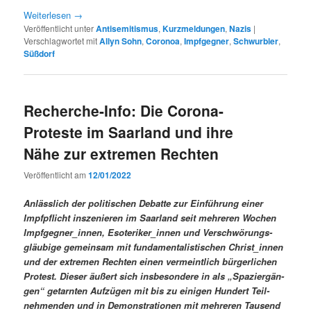
Weit­er­lesen
→
Veröffentlicht unter
Antisemitismus
,
Kurzmeldungen
,
Nazis
|
Verschlagwortet mit
Allyn Sohn
,
Coronoa
,
Impfgegner
,
Schwurbler
,
Süßdorf
Recherche-Info: Die Corona-
Proteste im Saarland und ihre
Nähe zur extremen Rechten
Veröffentlicht am
12/01/2022
Anlässlich der poli­tis­chen Debat­te zur Ein­führung ein­er
Impf­pflicht insze­nieren im Saar­land seit mehreren Wochen
Impfgegner_innen, Esoteriker_innen und Ver­schwörungs­
gläu­bige gemein­sam mit fun­da­men­tal­is­tis­chen Christ_innen
und der extremen Recht­en einen ver­meintlich bürg­er­lichen
Protest. Dieser äußert sich ins­beson­dere in als „Spaziergän­
gen“ getarn­ten Aufzü­gen mit bis zu eini­gen Hun­dert Teil­
nehmenden und in Demon­stra­tio­nen mit mehreren Tausend