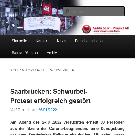
Zum
Zum
primären
sekundären
Such
Inhalt
Inhalt
springen
springen
Antifa Saar / Projekt AK
Hauptmenü
Startseite
Kontakt
Nazis
Burschenschaften
Samuel Yeboah
Archiv
SCHLAGWORTARCHIV:
SCHWURBLER
Saarbrücken: Schwurbel-
Protest erfolgreich gestört
Veröffentlicht am
26/01/2022
Am Abend des 24.01.2022 ver­sucht­en erneut 30 Per­so­n­en
aus der Szene der Coro­na-Leug­nen­den, eine Kundge­bung
vor dem Saar­brück­er Rathaus abzuhal­ten. Mit dabei waren