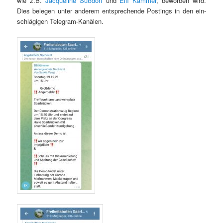
wie z.B.
Jacque­line Süß­dorf
und
Elfi Käm­mer
, bewor­ben wird.
Dies bele­gen unter anderem entsprechende Post­ings in den ein­
schlägi­gen Telegram-Kanälen.