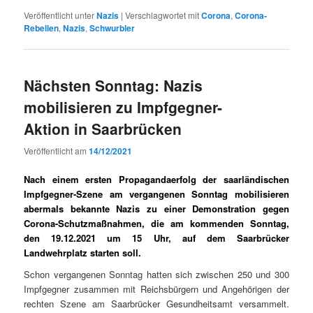
Veröffentlicht unter
Nazis
|
Verschlagwortet mit
Corona
,
Corona-
Rebellen
,
Nazis
,
Schwurbler
Nächsten Sonntag: Nazis
mobilisieren zu Impfgegner-
Aktion in Saarbrücken
Veröffentlicht am
14/12/2021
Nach einem ersten Propagandaerfolg der saarländischen
Impfgegner-Szene am vergangenen Sonntag mobilisieren
abermals bekannte Nazis zu einer Demonstration gegen
Corona-Schutzmaßnahmen, die am kommenden Sonntag,
den 19.12.2021 um 15 Uhr, auf dem Saarbrücker
Landwehrplatz starten soll.
Schon ver­gan­genen Son­ntag hat­ten sich zwis­chen 250 und 300
Impfgeg­n­er zusam­men mit Reichs­bürg­ern und Ange­höri­gen der
recht­en Szene am Saar­brück­er Gesund­heit­samt ver­sam­melt.