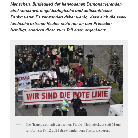
Men­schen. Bindeglied der het­ero­ge­nen Demon­stri­eren­den
sind ver­schwörungside­ol­o­gis­che und anti­semi­tis­che
Denkmuster. Es ver­wun­dert daher wenig, dass sich die saar­
ländis­che extreme Rechte nicht nur an den Protesten
beteiligt, son­dern diese zum Teil auch organisiert.
Das Trans­par­ent mit der recht­en Parole “Heimatschutz statt Mund­
schutz” am 19.12.2021 direkt hin­ter dem Fronttransparent.