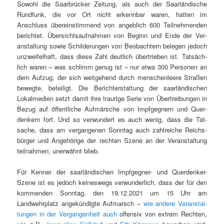
Sowohl die Saar­brück­er Zeitung, als auch der Saar­ländis­che
Rund­funk, die vor Ort nicht erkennbar waren, hat­ten im
Anschluss übere­in­stim­mend von ange­blich 600 Teil­nehmenden
berichtet. Über­sicht­sauf­nah­men von Beginn und Ende der Ver­
anstal­tung sowie Schilderun­gen von Beobachtern bele­gen jedoch
unzweifel­haft, dass diese Zahl deut­lich über­trieben ist. Tat­säch­
lich waren – was schlimm genug ist – nur etwa 300 Per­so­n­en an
dem Aufzug, der sich weit­ge­hend durch men­schen­leere Straßen
bewegte, beteiligt. Die Berichter­stat­tung der saar­ländis­chen
Lokalme­di­en set­zt damit ihre trau­rige Serie von Übertrei­bun­gen in
Bezug auf öffentliche Aufmärsche von Impfgeg­n­ern und Quer­
denkern fort. Und so ver­wun­dert es auch wenig, dass die Tat­
sache, dass am ver­gan­genen Son­ntag auch zahlre­iche Reichs­
bürg­er und Ange­hörige der recht­en Szene an der Ver­anstal­tung
teil­nah­men, uner­wäh­nt blieb.
Für Ken­ner der saar­ländis­chen Impfgeg­n­er- und Quer­denker-
Szene ist es jedoch keineswegs ver­wun­der­lich, dass der für den
kom­menden Son­ntag, den 19.12.2021 um 15 Uhr am
Landwehrplatz angekündigte Auf­marsch –
wie andere Ver­anstal­
tun­gen in der Ver­gan­gen­heit auch
offen­siv von extrem Recht­en,