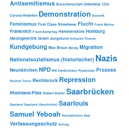
Antisemitismus
Burschenschaft Ghibellinia
CDU
Demonstration
Corona-Rebellen
Esoterik
Flucht
Feminismus
First Class Streetwear
Frank Molina
Frankreich
Homburg
Hammerskins
Frauenkampftag
Ideologiekritik
Israel
Jungsturm
Kritische Theorie
Kundgebung
Migration
Max Braun
Merzig
Nazis
Nationalsozialismus (historischer)
NPD
Prozess
Neunkirchen
NW Zweibrücken
Piusbrüder
Repression
Rechtsrock
Rechter Terror
Saarbrücken
Rheinland-Pfalz
Robert Kiefer
Saarlouis
Saarland
Saarland (Geschichte)
Samuel Yeboah
Sturmdivision Saar
Verfassungsschutz
Vortrag