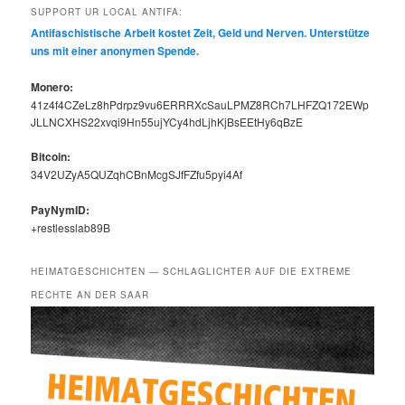
SUPPORT UR LOCAL ANTIFA:
Antifaschis­tis­che Arbeit kostet Zeit, Geld und Ner­ven. Unter­stütze
uns mit ein­er anony­men Spende.
Mon­ero:
41z4f4CZeLz8hPdrpz9vu6ERRRXcSauLPMZ8RCh7LHFZQ172EWp
JLLNCXHS22xvqi9Hn55ujYCy4hdLjhKjBsEEtHy6qBzE
Bit­coin:
34V2UZyA5QUZqhCBnMcgSJfFZfu5pyi4Af
PayNymID:
+restlesslab89B
HEIMATGESCHICHTEN — SCHLAGLICHTER AUF DIE EXTREME
RECHTE AN DER SAAR