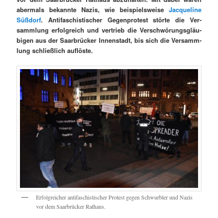
aber­mals bekan­nte Nazis, wie beispiel­sweise
Jacque­line
Süß­dorf
. Antifaschis­tis­ch­er Gegen­protest störte die Ver­
samm­lung erfol­gre­ich und ver­trieb die Ver­schwörungs­gläu­
bi­gen aus der Saar­brück­er Innen­stadt, bis sich die Ver­samm­
lung schließlich auflöste.
Erfol­gre­ich­er antifaschis­tis­ch­er Protest gegen Schwur­bler und Nazis
vor dem Saar­brück­er Rathaus.