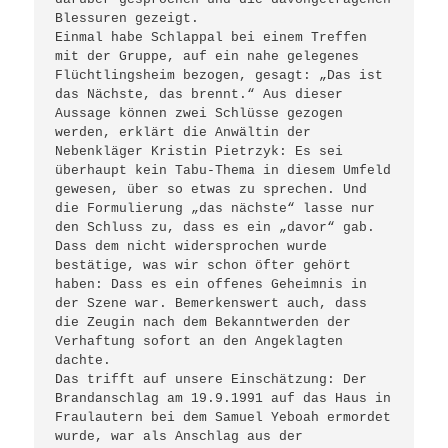
Blessuren gezeigt. 

Einmal habe Schlappal bei einem Treffen 
mit der Gruppe, auf ein nahe gelegenes 
Flüchtlingsheim bezogen, gesagt: „Das ist 
das Nächste, das brennt.“ Aus dieser 
Aussage können zwei Schlüsse gezogen 
werden, erklärt die Anwältin der 
Nebenkläger Kristin Pietrzyk: Es sei 
überhaupt kein Tabu-Thema in diesem Umfeld 
gewesen, über so etwas zu sprechen. Und 
die Formulierung „das nächste“ lasse nur 
den Schluss zu, dass es ein „davor“ gab. 
Dass dem nicht widersprochen wurde 
bestätige, was wir schon öfter gehört 
haben: Dass es ein offenes Geheimnis in 
der Szene war. Bemerkenswert auch, dass 
die Zeugin nach dem Bekanntwerden der 
Verhaftung sofort an den Angeklagten 
dachte. 

Das trifft auf unsere Einschätzung: Der 
Brandanschlag am 19.9.1991 auf das Haus in 
Fraulautern bei dem Samuel Yeboah ermordet 
wurde, war als Anschlag aus der 