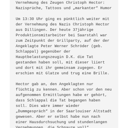
Vernehmung des Zeugen Christoph Hector: 
Nazisprüche, Tattoos und „markanter“ Humor

Um 13:30 Uhr ging es pünktlich weiter mit 
der Vernehmung des Nazis Christoph Hector 
aus Dillingen. Der heute 37jährige 
Produktionsmitarbeiter bei Saarstahl war 
zum Zeitpunkt der Grillparty, auf der der 
Angeklagte Peter Werner Schröder (geb. 
Schlappal) gegenüber der 
Hauptbelastungszeugin D.K. die Tat 
gestanden haben soll, mit dieser liiert 
und dort mit ihr gemeinsam zugegen. Er 
erschien mit Glatze und trug eine Brille. 

Hector gab an, den Angeklagten nur 
flüchtig zu kennen. Aber schon vor den neu 
aufgenommen Ermittlungen habe er gehört, 
dass Schlappal die Tat begangen haben 
soll. Dies wäre immer wieder 
„Dummgespräch“ in der Saarlouiser Altstadt 
gewesen. Aber er selbst habe nun nach 
einer Hausdurchsuchung und stundenlangen 
Vernehmungen „die Schnauze voll“.
