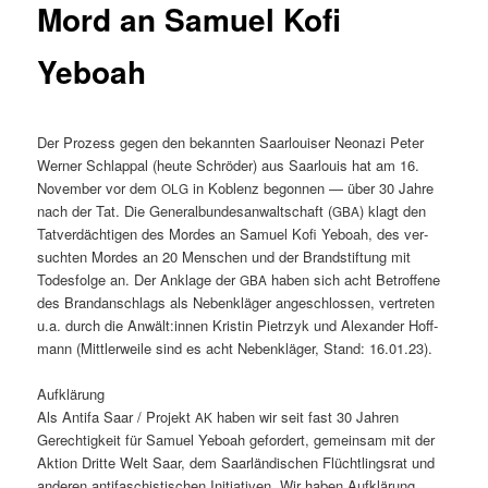
Mord an Samuel Kofi
Yeboah
Der Prozess gegen den bekan­nten Saar­louis­er Neon­azi Peter
Wern­er Schlap­pal (heute Schröder) aus Saar­louis hat am 16.
Novem­ber vor dem
in Koblenz begonnen — über 30 Jahre
OLG
nach der Tat. Die Gen­er­al­bun­de­san­waltschaft (
) klagt den
GBA
Tatverdächti­gen des Mordes an Samuel Kofi Yeboah, des ver­
sucht­en Mordes an 20 Men­schen und der Brand­s­tiftung mit
Todes­folge an. Der Anklage der
haben sich acht Betrof­fene
GBA
des Bran­dan­schlags als Neben­kläger angeschlossen, vertreten
u.a. durch die Anwält:innen Kristin Pietrzyk und Alexan­der Hoff­
mann (Mit­tler­weile sind es acht Neben­kläger, Stand: 16.01.23).
Aufk­lärung
Als Antifa Saar / Pro­jekt
haben wir seit fast 30 Jahren
AK
Gerechtigkeit für Samuel Yeboah gefordert, gemein­sam mit der
Aktion Dritte Welt Saar, dem Saar­ländis­chen Flüchtlingsrat und
anderen antifaschis­tis­chen Ini­tia­tiv­en. Wir haben Aufk­lärung