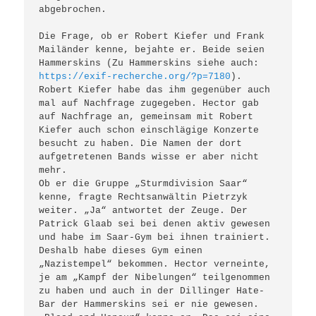
abgebrochen.

Die Frage, ob er Robert Kiefer und Frank 
Mailänder kenne, bejahte er. Beide seien 
Hammerskins (Zu Hammerskins siehe auch: 
https://exif-recherche.org/?p=7180
). 
Robert Kiefer habe das ihm gegenüber auch 
mal auf Nachfrage zugegeben. Hector gab 
auf Nachfrage an, gemeinsam mit Robert 
Kiefer auch schon einschlägige Konzerte 
besucht zu haben. Die Namen der dort 
aufgetretenen Bands wisse er aber nicht 
mehr. 

Ob er die Gruppe „Sturmdivision Saar“ 
kenne, fragte Rechtsanwältin Pietrzyk 
weiter. „Ja“ antwortet der Zeuge. Der 
Patrick Glaab sei bei denen aktiv gewesen 
und habe im Saar-Gym bei ihnen trainiert. 
Deshalb habe dieses Gym einen 
„Nazistempel“ bekommen. Hector verneinte, 
je am „Kampf der Nibelungen“ teilgenommen 
zu haben und auch in der Dillinger Hate-
Bar der Hammerskins sei er nie gewesen. 