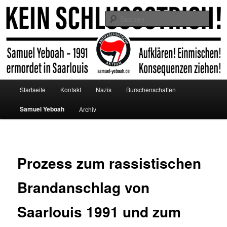
Zum
primären
Such
Inhalt
springen
Antifa Saar / Projekt AK
Hauptmenü
Startseite
Kontakt
Nazis
Burschenschaften
Samuel Yeboah
Archiv
Prozess zum rassistischen
Brandanschlag von
Saarlouis 1991 und zum