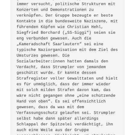
immer versucht, politische Strukturen mit 
Konzerten und Demonstrationen zu 
verknüpfen. Der Gruppe bezeugte er beste 
Kontakte in die bundesweite Naziszene, mit 
führenden Köpfen wie Christian Hehl, 
Siegfried Borchard („SS-Siggi“) seien sie 
eng verbunden gewesen. Auch die 
„Kameradschaft Saarlautern“ sei eine 
typische Naziorganisation mit dem Ziel des 
Umsturzes gewesen. Die 
Sozialarbeiter:innen hatten damals den 
Verdacht, dass Strumpler von jemandem 
geschützt wurde. Er kannte dessen 
Strafregister voller Gewalttaten und hielt 
es für unmöglich, dass der immer wieder 
mit solch milden Strafen davon kam, das 
wäre nicht gegangen ohne „eine schützende 
Hand von oben“. Es sei offensichtlich 
gewesen, dass da was mit dem 
Verfassungsschutz gelaufen sei. Strumpler 
selbst habe dann später allerdings 
Schlappal der Spitzelei verdächtigt, ihn 
auch eine Weile aus der Gruppe 