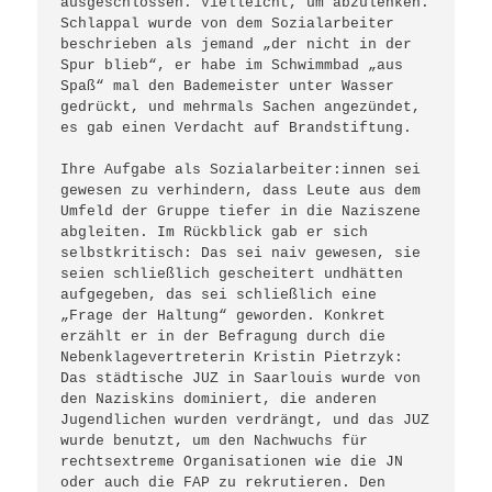
ausgeschlossen. Vielleicht, um abzulenken. 
Schlappal wurde von dem Sozialarbeiter 
beschrieben als jemand „der nicht in der 
Spur blieb“, er habe im Schwimmbad „aus 
Spaß“ mal den Bademeister unter Wasser 
gedrückt, und mehrmals Sachen angezündet, 
es gab einen Verdacht auf Brandstiftung. 

Ihre Aufgabe als Sozialarbeiter:innen sei 
gewesen zu verhindern, dass Leute aus dem 
Umfeld der Gruppe tiefer in die Naziszene 
abgleiten. Im Rückblick gab er sich 
selbstkritisch: Das sei naiv gewesen, sie 
seien schließlich gescheitert undhätten 
aufgegeben, das sei schließlich eine 
„Frage der Haltung“ geworden. Konkret 
erzählt er in der Befragung durch die 
Nebenklagevertreterin Kristin Pietrzyk: 
Das städtische JUZ in Saarlouis wurde von 
den Naziskins dominiert, die anderen 
Jugendlichen wurden verdrängt, und das JUZ 
wurde benutzt, um den Nachwuchs für 
rechtsextreme Organisationen wie die JN 
oder auch die FAP zu rekrutieren. Den 