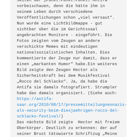
Seiten der „Punkt.Punkt.Punkt… Antifa“ 
vorbeischauen, denn die hätte ihm in 
seinem Leben durch verschiedene 
Veröffentlichungen schon „viel versaut“. 

Nun wurde eine Lichtbildmappe - gut 
sichtbar über die im Gerichtssaal 
angebrachten Monitore - eingeführt. Die 
Fotos zeigten vom Zeugen an andere 
verschickte Memes mit eindeutigen 
nationalsozialistischen Inhalten. Dies 
kommentierte der Zeuge nur damit, dass er 
einen „markanten Humor“ habe.Ein weiteres 
Bild zeigte den Zeugen Hector als 
Sicherheitskraft bei dem Musikfestival 
„Rocco del Schlacko“. Ja, da habe die 
Antifa sie damals fotografiert. Strumpler 
habe das damals organisiert. (Siehe auch: 
https://antifa-
saar.org/2010/08/17/pressemitteilungneonazis-
als-security-beim-diesjaehrigen-rocco-del-
schlacko-festival/
)

Das nächste Bild zeigte  Hector mit freiem 
Oberkörper. Deutlich zu erkennen: der auf 
seiner Brust tätowierte Schriftzug „Meine 