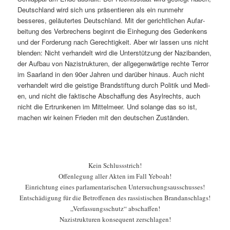
Deutsch­land wird sich uns präsen­tieren als ein nun­mehr
besseres, geläutertes Deutsch­land. Mit der gerichtlichen Aufar­
beitung des Ver­brechens begin­nt die Ein­hegung des Gedenkens
und der Forderung nach Gerechtigkeit. Aber wir lassen uns nicht
blenden: Nicht ver­han­delt wird die Unter­stützung der Naz­iban­den,
der Auf­bau von Nazistruk­turen, der all­ge­gen­wär­tige rechte Ter­ror
im Saar­land in den 90er Jahren und darüber hin­aus. Auch nicht
ver­han­delt wird die geistige Brand­s­tiftung durch Poli­tik und Medi­
en, und nicht die fak­tis­che Abschaf­fung des Asyl­rechts, auch
nicht die Ertrunk­e­nen im Mit­telmeer. Und solange das so ist,
machen wir keinen Frieden mit den deutschen Zuständen.
Kein Schlussstrich!
Offen­le­gung aller Akten im Fall Yeboah!
Ein­rich­tung eines par­la­men­tarischen Unter­suchungsauss­chuss­es!
Entschädi­gung für die Betrof­fe­nen des ras­sis­tis­chen Bran­dan­schlags!
„Ver­fas­sungss­chutz“ abschaf­fen!
Nazistruk­turen kon­se­quent zerschlagen!