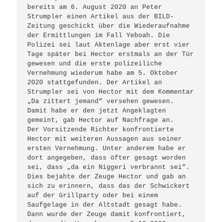
bereits am 6. August 2020 an Peter 
Strumpler einen Artikel aus der BILD-
Zeitung geschickt über die Wiederaufnahme 
der Ermittlungen im Fall Yeboah. Die 
Polizei sei laut Aktenlage aber erst vier 
Tage später bei Hector erstmals an der Tür 
gewesen und die erste polizeiliche 
Vernehmung wiederum habe am 5. Oktober 
2020 stattgefunden. Der Artikel an 
Strumpler sei von Hector mit dem Kommentar 
„Da zittert jemand“ versehen gewesen. 
Damit habe er den jetzt Angeklagten 
gemeint, gab Hector auf Nachfrage an.

Der Vorsitzende Richter konfrontierte 
Hector mit weiteren Aussagen aus seiner 
ersten Vernehmung. Unter anderem habe er 
dort angegeben, dass öfter gesagt worden 
sei, dass „da ein Niggeri verbrannt sei“. 
Dies bejahte der Zeuge Hector und gab an 
sich zu erinnern, dass das der Schwickert 
auf der Grillparty oder bei einem 
Saufgelage in der Altstadt gesagt habe. 

Dann wurde der Zeuge damit konfrontiert, 