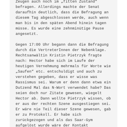
Zeugen auch noch im „fitten Zustand“ 
befragen. Allerdings machte der Senat 
daraufhin deutlich, dass die Befragung an 
diesem Tag abgeschlossen werde, auch wenn 
man bis in den späten Abend hinein tagen 
müsse. Es wurde eine zehnminütige Pause 
angesetzt.

Gegen 17:00 Uhr begann dann die Befragung 
durch die VertreterInnen der Nebenklage. 
Rechtsanwältin Kristin Pietrzyk fragte 
nach: Hector habe sich im Laufe der 
heutigen Vernehmung mehrmals für Worte wie 
„Saufen“ etc. entschuldigt und auch zu 
verstehen gegeben, dass er wisse was 
Rassismus sei. Warum er denn dann etwa ein 
Dutzend Mal das N-Wort verwendet habe? Das 
seien doch nur Zitate gewesen, wiegelt 
Hector ab. Dann wollte Pietrzyk wissen, ob 
er aus der rechten Szene ausgestiegen sei. 
Er wäre nie Teil dieser Szene gewesen, gab 
er zu Protokoll. Er habe sich 
zurückgezogen und als das Saar-Gym 
aufgelöst wurde wäre der Kontakt 