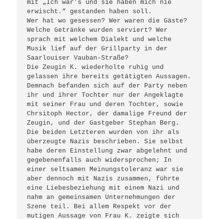
mit „Ich war’s und sie haben mich nie 
erwischt.“ gestanden haben soll. 

Wer hat wo gesessen? Wer waren die Gäste? 
Welche Getränke wurden serviert? Wer 
sprach mit welchem Dialekt und welche 
Musik lief auf der Grillparty in der 
Saarlouiser Vauban-Straße?

Die Zeugin K. wiederholte ruhig und 
gelassen ihre bereits getätigten Aussagen. 
Demnach befanden sich auf der Party neben 
ihr und ihrer Tochter nur der Angeklagte 
mit seiner Frau und deren Tochter, sowie 
Chrsitoph Hector, der damalige Freund der 
Zeugin, und der Gastgeber Stephan Berg. 
Die beiden Letzteren wurden von ihr als 
überzeugte Nazis beschrieben. Sie selbst 
habe deren Einstellung zwar abgelehnt und 
gegebenenfalls auch widersprochen; In 
einer seltsamen Meinungstoleranz war sie 
aber dennoch mit Nazis zusammen, führte 
eine Liebesbeziehung mit einem Nazi und 
nahm an gemeinsamen Unternehmungen der 
Szene teil. Bei allem Respekt vor der 
mutigen Aussage von Frau K. zeigte sich 