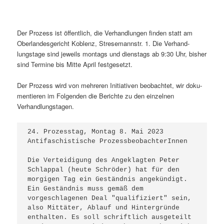
Der Prozess ist öffentlich, die Ver­hand­lun­gen find­en statt am
Ober­lan­des­gericht Koblenz, Stre­se­mannstr. 1. Die Ver­hand­
lungstage sind jew­eils mon­tags und dien­stags ab 9:30 Uhr, bish­er
sind Ter­mine bis Mitte April festgesetzt.
Der Prozess wird von mehreren Ini­tia­tiv­en beobachtet, wir doku­
men­tieren im Fol­gen­den die Berichte zu den einzel­nen
Verhandlungstagen.
24. Prozesstag, Montag 8. Mai 2023 

Antifaschistische ProzessbeobachterInnen

Die Verteidigung des Angeklagten Peter 
Schlappal (heute Schröder) hat für den 
morgigen Tag ein Geständnis angekündigt. 
Ein Geständnis muss gemäß dem 
vorgeschlagenen Deal "qualifiziert" sein, 
also Mittäter, Ablauf und Hintergründe 
enthalten. Es soll schriftlich ausgeteilt 