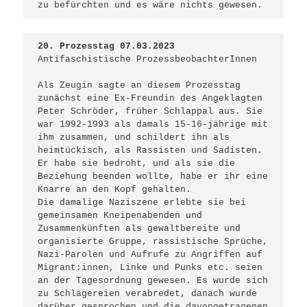
zu befürchten und es wäre nichts gewesen.    
20. Prozesstag 07.03.2023 
Antifaschistische ProzessbeobachterInnen

Als Zeugin sagte an diesem Prozesstag 
zunächst eine Ex-Freundin des Angeklagten 
Peter Schröder, früher Schlappal aus. Sie 
war 1992-1993 als damals 15-16-jährige mit 
ihm zusammen, und schildert ihn als 
heimtückisch, als Rassisten und Sadisten. 
Er habe sie bedroht, und als sie die 
Beziehung beenden wollte, habe er ihr eine 
Knarre an den Kopf gehalten. 

Die damalige Naziszene erlebte sie bei 
gemeinsamen Kneipenabenden und 
Zusammenkünften als gewaltbereite und 
organisierte Gruppe, rassistische Sprüche, 
Nazi-Parolen und Aufrufe zu Angriffen auf 
Migrant:innen, Linke und Punks etc. seien 
an der Tagesordnung gewesen. Es wurde sich 
zu Schlägereien verabredet, danach wurde 
darüber gesprochen und die davongetragenen 