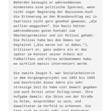
Behörden bezeugte er währenddessen 
mindestens eine politische Ignoranz, wenn 
nicht sogar Negierung der Naziszene.Auch 
die Erinnerung an den Brandanschlag sei in 
Saarlouis nicht gern gesehen gewesen, „die 
wollten weggucken“. Die Nazis hätten 
währenddessen guten Kontakt zum 
Oberbürgermeister und zur Polizei gehabt. 
Die Polizei habe bei den Demos nur 
begleitet („Die waren nur so dabei.“), 
kritisiert er, ganz anders als er das 
später im Kontext seiner Arbeit mit 
Fußballfans und Ultras mitbekommen habe, 
wo wirklich massiv interveniert werde. 

Die zweite Zeugin S. war Sozialarbeiterin 
in dem Vorgängerprojekt von 1993 bis 1995 
und beschreibt diese Jahre als sehr 
stressige Zeit.Es habe viel Gewalt gegeben 
und auch Streit unter Kolleg:innen. Ihre 
Aufgabe damals: die Skins von der Straße 
zu holen, ansprechbar zu sein, und 
Gewalttaten im Vorfeld zu erkennen. Sie 
kann sich an nicht sehr viel Konkretes 