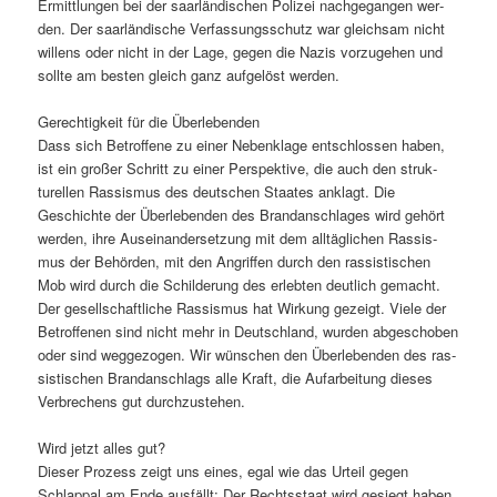
Ermit­tlun­gen bei der saar­ländis­chen Polizei nachge­gan­gen wer­
den. Der saar­ländis­che Ver­fas­sungss­chutz war gle­ich­sam nicht
wil­lens oder nicht in der Lage, gegen die Nazis vorzuge­hen und
sollte am besten gle­ich ganz aufgelöst werden.
Gerechtigkeit für die Über­leben­den
Dass sich Betrof­fene zu ein­er Neben­klage entschlossen haben,
ist ein großer Schritt zu ein­er Per­spek­tive, die auch den struk­
turellen Ras­sis­mus des deutschen Staates anklagt. Die
Geschichte der Über­leben­den des Bran­dan­schlages wird gehört
wer­den, ihre Auseinan­der­set­zung mit dem alltäglichen Ras­sis­
mus der Behör­den, mit den Angrif­f­en durch den ras­sis­tis­chen
Mob wird durch die Schilderung des erlebten deut­lich gemacht.
Der gesellschaftliche Ras­sis­mus hat Wirkung gezeigt. Viele der
Betrof­fe­nen sind nicht mehr in Deutsch­land, wur­den abgeschoben
oder sind wegge­zo­gen. Wir wün­schen den Über­leben­den des ras­
sis­tis­chen Bran­dan­schlags alle Kraft, die Aufar­beitung dieses
Ver­brechens gut durchzustehen.
Wird jet­zt alles gut?
Dieser Prozess zeigt uns eines, egal wie das Urteil gegen
Schlap­pal am Ende aus­fällt: Der Rechtsstaat wird gesiegt haben,