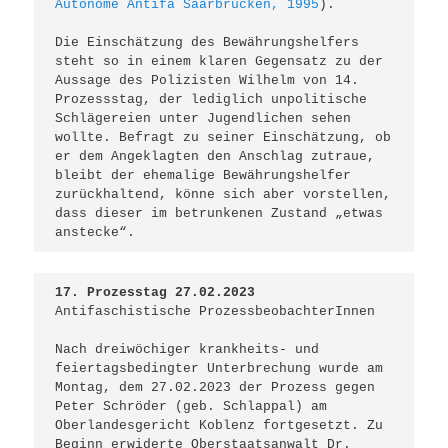
Autonome Antifa Saarbrücken, 1995
). 

Die Einschätzung des Bewährungshelfers 
steht so in einem klaren Gegensatz zu der 
Aussage des Polizisten Wilhelm von 14. 
Prozessstag, der lediglich unpolitische 
Schlägereien unter Jugendlichen sehen 
wollte. Befragt zu seiner Einschätzung, ob 
er dem Angeklagten den Anschlag zutraue, 
bleibt der ehemalige Bewährungshelfer 
zurückhaltend, könne sich aber vorstellen, 
dass dieser im betrunkenen Zustand „etwas 
17. Prozesstag 27.02.2023 
Antifaschistische ProzessbeobachterInnen

Nach dreiwöchiger krankheits- und 
feiertagsbedingter Unterbrechung wurde am 
Montag, dem 27.02.2023 der Prozess gegen 
Peter Schröder (geb. Schlappal) am 
Oberlandesgericht Koblenz fortgesetzt. Zu 
Beginn erwiderte Oberstaatsanwalt Dr. 