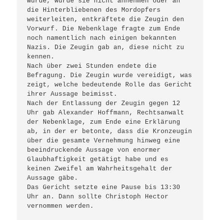
würde, würde sie nicht annehmen oder an 
die Hinterbliebenen des Mordopfers 
weiterleiten, entkräftete die Zeugin den 
Vorwurf. Die Nebenklage fragte zum Ende 
noch namentlich nach einigen bekannten 
Nazis. Die Zeugin gab an, diese nicht zu 
kennen.

Nach über zwei Stunden endete die 
Befragung. Die Zeugin wurde vereidigt, was 
zeigt, welche bedeutende Rolle das Gericht 
ihrer Aussage beimisst.

Nach der Entlassung der Zeugin gegen 12 
Uhr gab Alexander Hoffmann, Rechtsanwalt 
der Nebenklage, zum Ende eine Erklärung 
ab, in der er betonte, dass die Kronzeugin 
über die gesamte Vernehmung hinweg eine 
beeindruckende Aussage von enormer 
Glaubhaftigkeit getätigt habe und es 
keinen Zweifel am Wahrheitsgehalt der 
Aussage gäbe.

Das Gericht setzte eine Pause bis 13:30 
Uhr an. Dann sollte Christoph Hector 
vernommen werden.
