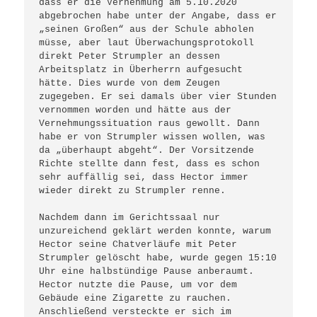
dass er die Vernehmung am 5.10.2020 
abgebrochen habe unter der Angabe, dass er 
„seinen Großen“ aus der Schule abholen 
müsse, aber laut Überwachungsprotokoll 
direkt Peter Strumpler an dessen 
Arbeitsplatz in Überherrn aufgesucht 
hätte. Dies wurde von dem Zeugen 
zugegeben. Er sei damals über vier Stunden 
vernommen worden und hätte aus der 
Vernehmungssituation raus gewollt. Dann 
habe er von Strumpler wissen wollen, was 
da „überhaupt abgeht“. Der Vorsitzende 
Richte stellte dann fest, dass es schon 
sehr auffällig sei, dass Hector immer 
wieder direkt zu Strumpler renne.

Nachdem dann im Gerichtssaal nur 
unzureichend geklärt werden konnte, warum 
Hector seine Chatverläufe mit Peter 
Strumpler gelöscht habe, wurde gegen 15:10 
Uhr eine halbstündige Pause anberaumt. 
Hector nutzte die Pause, um vor dem 
Gebäude eine Zigarette zu rauchen. 
Anschließend versteckte er sich im 