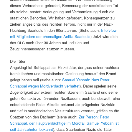
dieses Ver­brechens gefordert, Benen­nung der ras­sis­tis­chen Tat
als solche, anstatt Ver­leug­nung und Ver­harm­lo­sung durch die
staatlichen Behör­den. Wir haben gefordert, Kon­se­quen­zen zu
ziehen angesichts des recht­en Ter­rors, nicht nur in der Nazi-
Hochburg Saar­louis in den 90er Jahren. (Siehe auch:
Inter­view
mit Mit­gliedern der ehe­ma­li­gen Antifa Saar­louis
) Jet­zt wird sich
das
nach über 30 Jahren auf Indizien und
OLG
Zeug:innenaussagen stützen müssen.
Die Täter
Angeklagt ist Schlap­pal als Einzeltäter, der „aus sein­er recht­sex­
trem­istis­chen und ras­sis­tis­chen Gesin­nung her­aus“ den Brand
gelegt haben soll (siehe auch:
Samuel Yeboah: Nazi Peter
Schlap­pal wegen Mord­ver­dacht ver­haftet
). Dabei spie­len seine
Zuge­hörigkeit zur extrem recht­en Szene im Saar­land und seine
guten Kon­tak­te zu führen­den Nazikadern, auch bun­desweit, eine
entschei­dende Rolle. All­seits bekan­nt als prügel­nder Naziskin
und tief in saar­ländis­chen Nazistruk­turen verortet, „pfif­f­en es die
Spatzen von den Däch­ern“ (siehe auch:
Zur Per­son: Peter
Schlap­pal, der Hauptverdächtige im Mord­fall Samuel Yeboah ist
seit Jahrzehn­ten bekan­nt
), dass Saar­louis­er Nazis die Täter