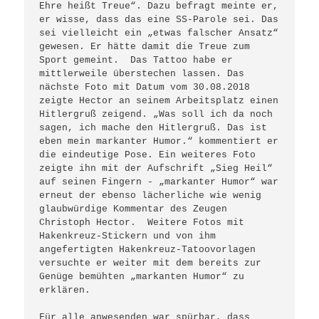
Ehre heißt Treue“. Dazu befragt meinte er, 
er wisse, dass das eine SS-Parole sei. Das 
sei vielleicht ein „etwas falscher Ansatz“ 
gewesen. Er hätte damit die Treue zum 
Sport gemeint.  Das Tattoo habe er 
mittlerweile überstechen lassen. Das 
nächste Foto mit Datum vom 30.08.2018 
zeigte Hector an seinem Arbeitsplatz einen 
Hitlergruß zeigend. „Was soll ich da noch 
sagen, ich mache den Hitlergruß. Das ist 
eben mein markanter Humor.“ kommentiert er 
die eindeutige Pose. Ein weiteres Foto 
zeigte ihn mit der Aufschrift „Sieg Heil“ 
auf seinen Fingern - „markanter Humor“ war 
erneut der ebenso lächerliche wie wenig 
glaubwürdige Kommentar des Zeugen 
Christoph Hector.  Weitere Fotos mit 
Hakenkreuz-Stickern und von ihm 
angefertigten Hakenkreuz-Tatoovorlagen 
versuchte er weiter mit dem bereits zur 
Genüge bemühten „markanten Humor“ zu 
erklären. 

Für alle anwesenden war spürbar, dass 