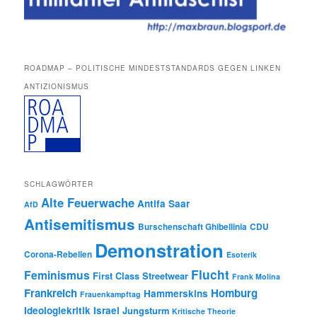
ROADMAP – POLITISCHE MINDESTSTANDARDS GEGEN LINKEN
ANTIZIONISMUS
SCHLAGWÖRTER
Alte Feuerwache
Antifa Saar
AfD
Antisemitismus
Burschenschaft Ghibellinia
CDU
Demonstration
Corona-Rebellen
Esoterik
Flucht
Feminismus
First Class Streetwear
Frank Molina
Frankreich
Homburg
Hammerskins
Frauenkampftag
Ideologiekritik
Israel
Jungsturm
Kritische Theorie