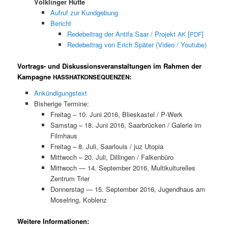
Völk­linger Hütte
Aufruf zur Kundgebung
Bericht
Rede­beitrag der Antifa Saar / Pro­jekt
[
]
AK
PDF
Rede­beitrag von Erich Später (Video / Youtube)
Vortrags- und Diskussionsveranstaltungen im Rahmen der
Kampagne
:
HASS
HAT
KONSEQUENZEN
Ankündi­gung­s­text
Bish­erige Termine:
Fre­itag – 10. Juni 2016, Blieskas­tel / P‑Werk
Sam­stag – 18. Juni 2016, Saar­brück­en / Galerie im
Filmhaus
Fre­itag – 8. Juli, Saar­louis / juz Utopia
Mittwoch – 20. Juli, Dillin­gen / Falkenbüro
Mittwoch — 14. Sep­tem­ber 2016, Mul­ti­kul­turelles
Zen­trum Trier
Don­ner­stag — 15. Sep­tem­ber 2016, Jugend­haus am
Mosel­ring, Koblenz
Weitere Informationen: