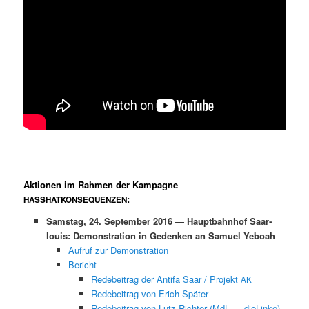
Aktionen im Rahmen der Kampagne
:
HASS
HAT
KONSEQUENZEN
Sam­stag, 24. Sep­tem­ber 2016 — Haupt­bahn­hof Saar­
louis: Demon­stra­tion in Gedenken an Samuel Yeboah
Aufruf zur Demonstration
Bericht
Rede­beitrag der Antifa Saar / Pro­jekt
AK
Rede­beitrag von Erich Später
Rede­beitrag von Lutz Richter (MdL — dieLinke)