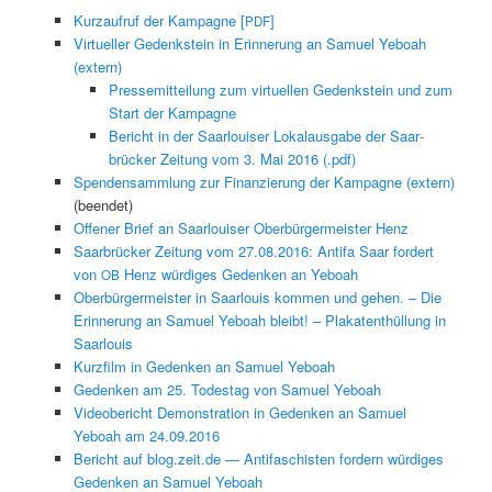
Kurza­ufruf der Kam­pagne [
]
PDF
Virtueller Gedenkstein in Erin­nerung an Samuel Yeboah
(extern)
Pressemit­teilung zum virtuellen Gedenkstein und zum
Start der Kampagne
Bericht in der Saar­louis­er Lokalaus­gabe der Saar­
brück­er Zeitung vom 3. Mai 2016 (.pdf)
Spenden­samm­lung zur Finanzierung der Kam­pagne (extern)
(been­det)
Offen­er Brief an Saar­louis­er Ober­bürg­er­meis­ter Henz
Saar­brück­er Zeitung vom 27.08.2016: Antifa Saar fordert
von
Henz würdi­ges Gedenken an Yeboah
OB
Ober­bürg­er­meis­ter in Saar­louis kom­men und gehen. – Die
Erin­nerung an Samuel Yeboah bleibt! – Plaka­ten­thül­lung in
Saarlouis
Kurz­film in Gedenken an Samuel Yeboah
Gedenken am 25. Todestag von Samuel Yeboah
Videobericht Demon­stra­tion in Gedenken an Samuel
Yeboah am 24.09.2016
Bericht auf blog.zeit.de — Antifaschis­ten fordern würdi­ges
Gedenken an Samuel Yeboah