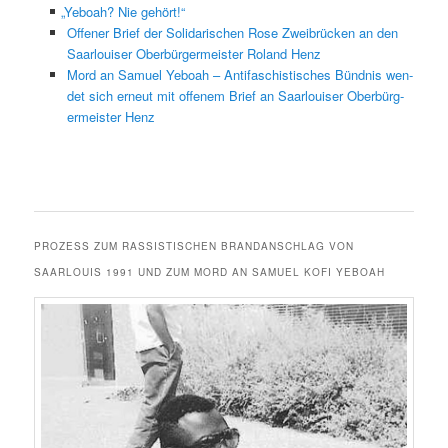
„
Yeboah? Nie gehört!“
Offen­er Brief der Sol­i­darischen Rose Zweibrück­en an den
Saar­louis­er Ober­bürg­er­meis­ter Roland Henz
Mord an Samuel Yeboah – Antifaschis­tis­ches Bünd­nis wen­
det sich erneut mit offen­em Brief an Saar­louis­er Ober­bürg­
er­meis­ter Henz
PROZESS ZUM RASSISTISCHEN BRANDANSCHLAG VON
SAARLOUIS 1991 UND ZUM MORD AN SAMUEL KOFI YEBOAH