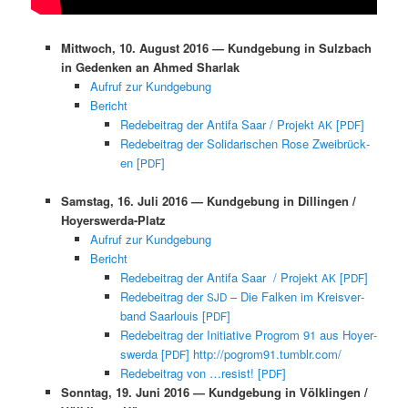
Mittwoch, 10. August 2016 — Kundge­bung in Sulzbach
in Gedenken an Ahmed Sharlak
Aufruf zur Kundgebung
Bericht
Rede­beitrag der Antifa Saar / Pro­jekt
[
]
AK
PDF
Rede­beitrag der Sol­i­darischen Rose Zweibrück­
en [
]
PDF
Sam­stag, 16. Juli 2016 — Kundge­bung in Dillin­gen /
Hoyerswerda-Platz
Aufruf zur Kundgebung
Bericht
Rede­beitrag der Antifa Saar / Pro­jekt
[
]
AK
PDF
Rede­beitrag der
– Die Falken im Kreisver­
SJD
band Saar­louis [
]
PDF
Rede­beitrag der Ini­tia­tive Progrom 91 aus Hoy­er­
swer­da [
]
http://pogrom91.tumblr.com/
PDF
Rede­beitrag von …resist! [
]
PDF
Son­ntag, 19. Juni 2016 — Kundge­bung in Völk­lin­gen /