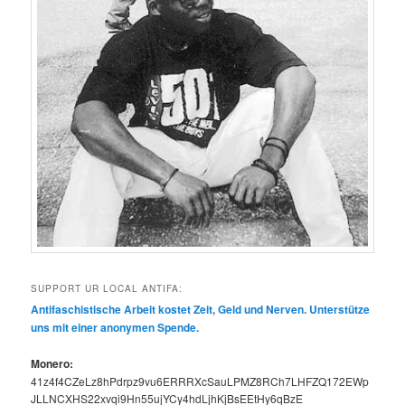
SUPPORT UR LOCAL ANTIFA:
Antifaschis­tis­che Arbeit kostet Zeit, Geld und Ner­ven. Unter­stütze
uns mit ein­er anony­men Spende.
Mon­ero:
41z4f4CZeLz8hPdrpz9vu6ERRRXcSauLPMZ8RCh7LHFZQ172EWp
JLLNCXHS22xvqi9Hn55ujYCy4hdLjhKjBsEEtHy6qBzE