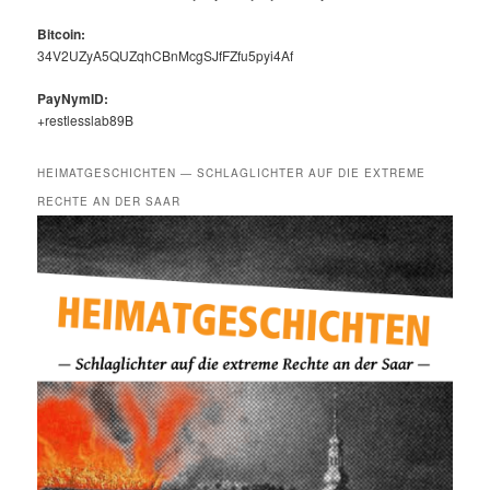
Bit­coin:
34V2UZyA5QUZqhCBnMcgSJfFZfu5pyi4Af
PayNymID:
+restlesslab89B
HEIMATGESCHICHTEN — SCHLAGLICHTER AUF DIE EXTREME
RECHTE AN DER SAAR