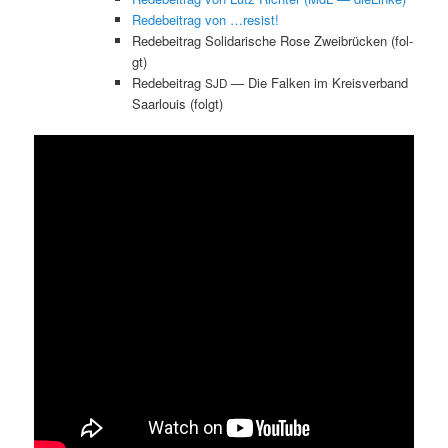
Rede­beitrag von …resist!
Rede­beitrag Sol­i­darische Rose Zweibrück­en (fol­
gt)
Rede­beitrag
— Die Falken im Kreisver­band
SJD
Saar­louis (fol­gt)