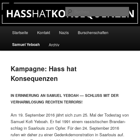
Zum
primären
Such
Inhalt
springen
Antifa Saar / Projekt AK
Hauptmenü
Startseite
Kontakt
Nazis
Burschenschaften
Samuel Yeboah
Archiv
Kampagne: Hass hat
Konsequenzen
—
IN
ERINNERUNG
AN
SAMUEL
YEBOAH
SCHLUSS
MIT
DER
!
VERHARMLOSUNG
RECHTEN
TERRORS
Am 19. Sep­tem­ber 2016 jährt sich zum 25. Mal der Todestag von
Samuel Kofi Yeboah. Er fiel 1991 einem ras­sis­tis­chen Bran­dan­
schlag in Saar­louis zum Opfer. Für den 24. Sep­tem­ber 2016
rufen wir daher zu ein­er Gedenkdemon­stra­tion in Saar­louis auf.