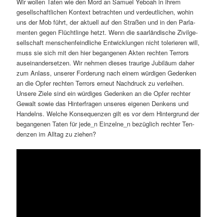
Wir wollen Tat­en wie den Mord an Samuel Yeboah in ihrem
gesellschaftlichen Kon­text betra­cht­en und verdeut­lichen, wohin
uns der Mob führt, der aktuell auf den Straßen und in den Par­la­
menten gegen Flüchtlinge het­zt. Wenn die saar­ländis­che Zivilge­
sellschaft men­schen­feindliche Entwick­lun­gen nicht tolerieren will,
muss sie sich mit den hier began­genen Akten recht­en Ter­rors
auseinan­der­set­zen. Wir nehmen dieses trau­rige Jubiläum daher
zum Anlass, unser­er Forderung nach einem würdi­gen Gedenken
an die Opfer recht­en Ter­rors erneut Nach­druck zu ver­lei­hen.
Unsere Ziele sind ein würdi­ges Gedenken an die Opfer rechter
Gewalt sowie das Hin­ter­fra­gen unseres eige­nen Denkens und
Han­delns. Welche Kon­se­quen­zen gilt es vor dem Hin­ter­grund der
began­genen Tat­en für jede_n Einzelne_n bezüglich rechter Ten­
den­zen im All­t­ag zu ziehen?