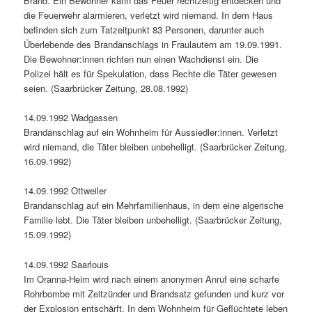
Brand. Ein Bewohn­er kann das Feuer rechtzeit­ig ent­deck­en und
die Feuer­wehr alarmieren, ver­let­zt wird nie­mand. In dem Haus
befind­en sich zum Tatzeit­punkt 83 Per­so­n­en, darunter auch
Über­lebende des Bran­dan­schlags in Fraulautern am 19.09.1991.
Die Bewohner:innen richt­en nun einen Wach­di­enst ein. Die
Polizei hält es für Speku­la­tion, dass Rechte die Täter gewe­sen
seien. (Saar­brück­er Zeitung, 28.08.1992)
14.09.1992 Wadgassen
Bran­dan­schlag auf ein Wohn­heim für Aussiedler:innen. Ver­let­zt
wird nie­mand, die Täter bleiben unbe­hel­ligt. (Saar­brück­er Zeitung,
16.09.1992)
14.09.1992 Ottweil­er
Bran­dan­schlag auf ein Mehrfam­i­lien­haus, in dem eine algerische
Fam­i­lie lebt. Die Täter bleiben unbe­hel­ligt. (Saar­brück­er Zeitung,
15.09.1992)
14.09.1992 Saar­louis
Im Oran­na-Heim wird nach einem anony­men Anruf eine scharfe
Rohrbombe mit Zeitzün­der und Brand­satz gefun­den und kurz vor
der Explo­sion entschärft. In dem Wohn­heim für Geflüchtete leben