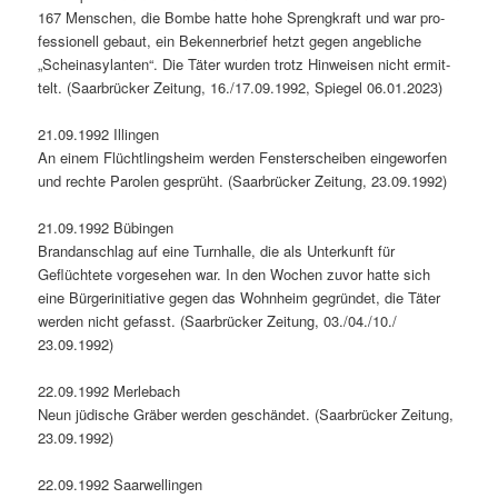
167 Men­schen, die Bombe hat­te hohe Sprengkraft und war pro­
fes­sionell gebaut, ein Beken­ner­brief het­zt gegen ange­bliche
„Scheina­sy­lanten“. Die Täter wur­den trotz Hin­weisen nicht ermit­
telt. (Saar­brück­er Zeitung, 16./17.09.1992, Spiegel 06.01.2023)
21.09.1992 Illin­gen
An einem Flüchtling­sheim wer­den Fen­ster­scheiben einge­wor­fen
und rechte Parolen gesprüht. (Saar­brück­er Zeitung, 23.09.1992)
21.09.1992 Bübin­gen
Bran­dan­schlag auf eine Turn­halle, die als Unterkun­ft für
Geflüchtete vorge­se­hen war. In den Wochen zuvor hat­te sich
eine Bürg­erini­tia­tive gegen das Wohn­heim gegrün­det, die Täter
wer­den nicht gefasst. (Saar­brück­er Zeitung, 03./04./10./
23.09.1992)
22.09.1992 Mer­lebach
Neun jüdis­che Gräber wer­den geschän­det. (Saar­brück­er Zeitung,
23.09.1992)
22.09.1992 Saar­wellin­gen