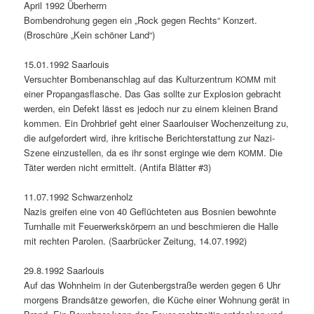
April 1992 Über­her­rn
Bomben­dro­hung gegen ein „Rock gegen Rechts“ Konz­ert.
(Broschüre „Kein schön­er Land“)
15.01.1992 Saar­louis
Ver­suchter Bombe­nan­schlag auf das Kul­turzen­trum
mit
KOMM
ein­er Propan­gas­flasche. Das Gas sollte zur Explo­sion gebracht
wer­den, ein Defekt lässt es jedoch nur zu einem kleinen Brand
kom­men. Ein Dro­hbrief geht ein­er Saar­louis­er Wochen­zeitung zu,
die aufge­fordert wird, ihre kri­tis­che Berichter­stat­tung zur Nazi-
Szene einzustellen, da es ihr son­st ergin­ge wie dem
. Die
KOMM
Täter wer­den nicht ermit­telt. (Antifa Blät­ter #3)
11.07.1992 Schwarzen­holz
Nazis greifen eine von 40 Geflüchteten aus Bosnien bewohnte
Turn­halle mit Feuer­w­erk­skör­pern an und beschmieren die Halle
mit recht­en Parolen. (Saar­brück­er Zeitung, 14.07.1992)
29.8.1992 Saar­louis
Auf das Wohn­heim in der Guten­bergstraße wer­den gegen 6 Uhr
mor­gens Brand­sätze gewor­fen, die Küche ein­er Woh­nung gerät in