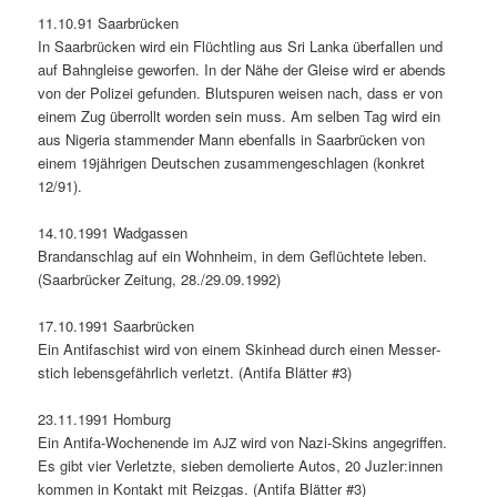
11.10.91 Saar­brück­en
In
Saar
brück­en wird ein Flüchtling aus Sri Lan­ka über­fall­en und
auf Bah­n­gleise gewor­fen. In der Nähe der Gleise wird er abends
von der Polizei gefun­den. Blut­spuren weisen nach, dass er von
einem Zug über­rollt wor­den sein muss. Am sel­ben Tag wird ein
aus Nige­ria stam­mender Mann eben­falls in Saar­brück­en von
einem 19jährigen Deutschen zusam­mengeschla­gen (konkret
12/91).
14.10.1991 Wadgassen
Bran­dan­schlag auf ein Wohn­heim, in dem Geflüchtete leben.
(Saar­brück­er Zeitung, 28./29.09.1992)
17.10.1991 Saar­brück­en
Ein Antifaschist wird von einem Skin­head durch einen Messer­
stich lebens­ge­fährlich ver­let­zt. (Antifa Blät­ter #3)
23.11.1991 Hom­burg
Ein Antifa-Woch­enende im
wird von Nazi-Skins ange­grif­f­en.
AJZ
Es gibt vier Ver­let­zte, sieben demolierte Autos, 20 Juzler:innen
kom­men in Kon­takt mit Reiz­gas. (Antifa Blät­ter #3)