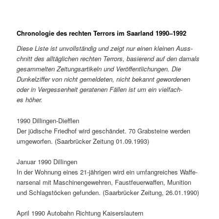
Chronologie des rechten Terrors im Saarland 1990–1992
Diese Liste ist unvoll­ständig und zeigt nur einen kleinen Auss­
chnitt des alltäglichen recht­en Ter­rors, basierend auf den damals
gesam­melten Zeitungsar­tikeln und Veröf­fentlichun­gen. Die
Dunkelz­if­fer von nicht gemelde­ten, nicht bekan­nt gewor­de­nen
oder in Vergessen­heit ger­ate­nen Fällen ist um ein vielfach­
es höher.
1990 Dillin­gen-Dief­flen
Der jüdis­che Fried­hof wird geschän­det. 70 Grab­steine wer­den
umge­wor­fen. (Saar­brück­er Zeitung 01.09.1993)
Jan­u­ar 1990 Dillin­gen
In der Woh­nung eines 21-jähri­gen wird ein umfan­gre­ich­es Waf­fe­
narse­nal mit Maschi­nengewehren, Faust­feuer­waf­fen, Muni­tion
und Schlagstöck­en gefun­den. (Saar­brück­er Zeitung, 26.01.1990)
April 1990 Auto­bahn Rich­tung Kaiser­slautern