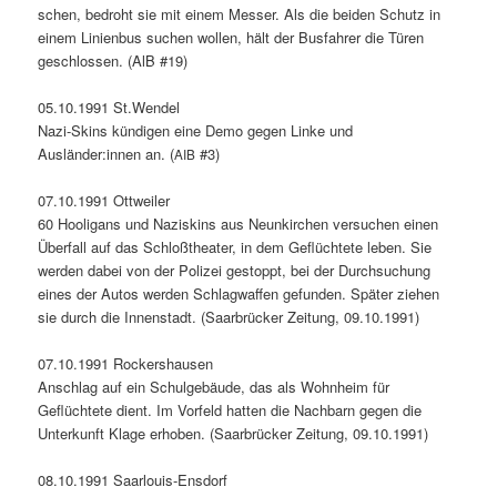
schen, bedro­ht sie mit einem Mess­er. Als die bei­den Schutz in
einem Lin­ien­bus suchen wollen, hält der Bus­fahrer die Türen
geschlossen. (AlB #19)
05.10.1991 St.Wendel
Nazi-Skins kündi­gen eine Demo gegen Linke und
Ausländer:innen an. (
#3)
AIB
07.10.1991 Ottweil­er
60 Hooli­gans und Naziskins aus Neunkirchen ver­suchen einen
Über­fall auf das Schloßthe­ater, in dem Geflüchtete leben. Sie
wer­den dabei von der Polizei gestoppt, bei der Durch­suchung
eines der Autos wer­den Schlag­waf­fen gefun­den. Später ziehen
sie durch die Innen­stadt. (Saar­brück­er Zeitung, 09.10.1991)
07.10.1991 Rock­er­shausen
Anschlag auf ein Schul­ge­bäude, das als Wohn­heim für
Geflüchtete dient. Im Vor­feld hat­ten die Nach­barn gegen die
Unterkun­ft Klage erhoben. (Saar­brück­er Zeitung, 09.10.1991)
08.10.1991 Saar­louis-Ens­dorf