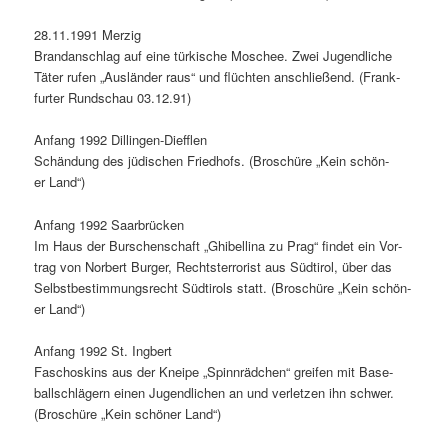
28.11.1991 Merzig
Bran­dan­schlag auf eine türkische Moschee. Zwei Jugendliche
Täter rufen „Aus­län­der raus“ und flücht­en anschließend. (Frank­
furter Rund­schau 03.12.91)
Anfang 1992 Dillin­gen-Dief­flen
Schän­dung des jüdis­chen Fried­hofs. (Broschüre „Kein schön­
er Land“)
Anfang 1992 Saar­brück­en
Im Haus der Burschen­schaft „Ghi­bel­li­na zu Prag“ find­et ein Vor­
trag von Nor­bert Burg­er, Recht­ster­ror­ist aus Südtirol, über das
Selb­st­bes­tim­mungsrecht Südtirols statt. (Broschüre „Kein schön­
er Land“)
Anfang 1992 St. Ing­bert
Faschoskins aus der Kneipe „Spin­nräd­chen“ greifen mit Base­
ballschlägern einen Jugendlichen an und ver­let­zen ihn schw­er.
(Broschüre „Kein schön­er Land“)