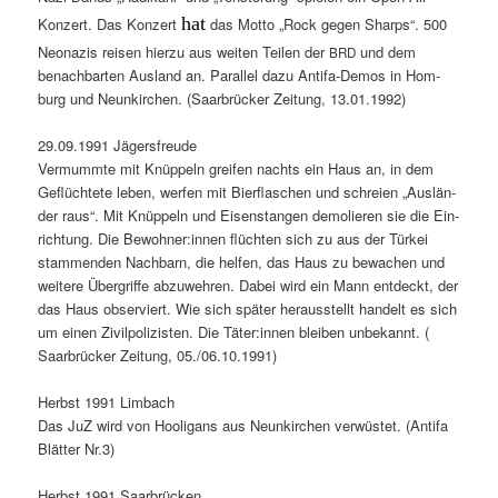
hat
Konz­ert. Das Konz­ert
das Mot­to „Rock gegen Sharps“. 500
Neon­azis reisen hierzu aus weit­en Teilen der
und dem
BRD
benach­barten Aus­land an. Par­al­lel dazu Antifa-Demos in Hom­
burg und Neunkirchen. (Saar­brück­er Zeitung, 13.01.1992)
29.09.1991 Jägers­freude
Ver­mummte mit Knüp­peln greifen nachts ein Haus an, in dem
Geflüchtete leben, wer­fen mit Bier­flaschen und schreien „Aus­län­
der raus“. Mit Knüp­peln und Eisen­stan­gen demolieren sie die Ein­
rich­tung. Die Bewohner:innen flücht­en sich zu aus der Türkei
stam­menden Nach­barn, die helfen, das Haus zu bewachen und
weit­ere Über­griffe abzuwehren. Dabei wird ein Mann ent­deckt, der
das Haus observiert. Wie sich später her­ausstellt han­delt es sich
um einen Zivilpolizis­ten. Die Täter:innen bleiben unbekan­nt. (
Saar­brück­er Zeitung, 05./06.10.1991)
Herb­st 1991 Lim­bach
Das JuZ wird von Hooli­gans aus Neunkirchen ver­wüstet. (Antifa
Blät­ter Nr.3)
Herb­st 1991 Saar­brück­en