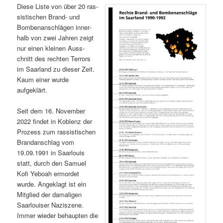
Diese Liste von über 20 ras­
sis­tis­chen Brand- und
Bombe­nan­schlä­gen inner­
halb von zwei Jahren zeigt
nur einen kleinen Auss­
chnitt des recht­en Ter­rors
im Saar­land zu dieser Zeit.
Kaum ein­er wurde
aufgeklärt.
Seit dem 16. Novem­ber
2022 find­et in Koblenz der
Prozess zum ras­sis­tis­chen
Bran­dan­schlag vom
19.09.1991 in Saar­louis
statt, durch den Samuel
Kofi Yeboah ermordet
wurde. Angeklagt ist ein
Mit­glied der dama­li­gen
Saar­louis­er Naziszene.
Immer wieder behaupten die