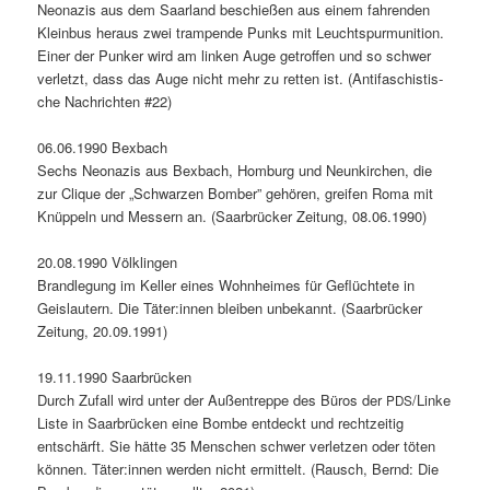
Neon­azis aus dem Saar­land beschießen aus einem fahren­den
Klein­bus her­aus zwei tram­p­ende Punks mit Leucht­spur­mu­ni­tion.
Ein­er der Punker wird am linken Auge getrof­fen und so schw­er
ver­let­zt, dass das Auge nicht mehr zu ret­ten ist. (Antifaschis­tis­
che Nachricht­en #22)
06.06.1990 Bexbach
Sechs Neon­azis aus Bexbach, Hom­burg und Neunkirchen, die
zur Clique der „Schwarzen Bomber” gehören, greifen Roma mit
Knüp­peln und Messern an. (Saar­brück­er Zeitung, 08.06.1990)
20.08.1990 Völk­lin­gen
Bran­dle­gung im Keller eines Wohn­heimes für Geflüchtete in
Geis­lautern. Die Täter:innen bleiben unbekan­nt. (Saar­brück­er
Zeitung, 20.09.1991)
19.11.1990 Saar­brück­en
Durch Zufall wird unter der Außen­treppe des Büros der
/Linke
PDS
Liste in Saar­brück­en eine Bombe ent­deckt und rechtzeit­ig
entschärft. Sie hätte 35 Men­schen schw­er ver­let­zen oder töten
kön­nen. Täter:innen wer­den nicht ermit­telt. (Rausch, Bernd: Die