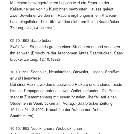
Mit einem ben­zingetränk­ten Lap­pen wird ein Feuer an der
Kellertür eines von 15 Kurd:innen bewohn­ten Haus­es gelegt.
Zwei Bewohn­er wer­den mit Rauchvergif­tun­gen in ein Kranken­
haus ein­geliefert. Die Täter wer­den nicht ermit­telt. (Saar­brück­er
Zeitung,
, 24.09.1992)
FAZ
09.10.1992 Saar­brück­en
Zwölf Nazi-Skin­heads greifen einen Stu­den­ten an und ver­let­zen
ihn schw­er. (Broschüre der Autonomen Antifa Saar­brück­en, Saar­
brück­er Zeitung, 12.10.1992)
10.10.1992 Saar­louis, Neunkirchen, Ottweil­er, Illin­gen, Schif­fweil­
er und Heusweil­er
Bei ein­er Razz­ia wer­den stapel­weise Plakate und anderes ras­sis­
tis­ches Pro­pa­gan­da­ma­te­r­i­al sowie Waf­fen gefun­den. Die Razz­ia
ste­ht in Zusam­men­hang mit einem bru­tal­en Über­fall auf einen
Stu­den­ten in Saar­brück­en am Vortag. (Saar­brück­er Zeitung,
10.11. / 01.12.1992, Broschüre der Autonomen Antifa
Saarbrücken)
10.10.1992 Neunkirchen / Wiebel­skirchen