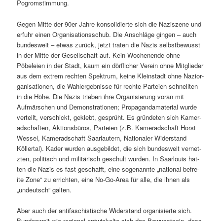
Pogromstimmung.
Gegen Mitte der 90er Jahre kon­so­li­dierte sich die Naziszene und
erfuhr einen Organ­i­sa­tion­ss­chub. Die Anschläge gin­gen – auch
bun­desweit – etwas zurück, jet­zt trat­en die Nazis selb­st­be­wusst
in der Mitte der Gesellschaft auf. Kein Woch­enende ohne
Pöbeleien in der Stadt, kaum ein dör­flich­er Vere­in ohne Mit­glieder
aus dem extrem recht­en Spek­trum, keine Kle­in­stadt ohne Nazior­
gan­i­sa­tio­nen, die Wahlergeb­nisse für rechte Parteien schnell­ten
in die Höhe. Die Nazis trieben ihre Organ­isierung voran mit
Aufmärschen und Demon­stra­tio­nen; Pro­pa­gan­da­ma­te­r­i­al wurde
verteilt, ver­schickt, gek­lebt, gesprüht. Es grün­de­ten sich Kam­er­
ad­schaften, Aktions­büros, Parteien (z.B. Kam­er­ad­schaft Horst
Wes­sel, Kam­er­ad­schaft Saar­lautern, Nationaler Wider­stand
Köller­tal). Kad­er wur­den aus­ge­bildet, die sich bun­desweit ver­net­
zten, poli­tisch und mil­itärisch geschult wur­den. In Saar­louis hat­
ten die Nazis es fast geschafft, eine soge­nan­nte „nation­al befre­
ite Zone“ zu erricht­en, eine No-Go-Area für alle, die ihnen als
„undeutsch“ galten.
Aber auch der antifaschis­tis­che Wider­stand organ­isierte sich.
Bun­desweit wie region­al entwick­elte sich das Bewusst­sein, dass