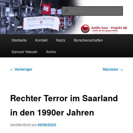
Zum
primären
Such
Inhalt
springen
Antifa Saar / Projekt AK
Hauptmenü
Startseite
Kontakt
Nazis
Burschenschaften
Samuel Yeboah
Archiv
Beitragsnavigation
←
Vorheriger
Nächster
→
Rechter Terror im Saarland
in den 1990er Jahren
Veröffentlicht am
09/06/2023