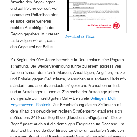
Anwälte des Angeklagten
und zahlre­iche der dort ver­
nomme­nen Polizeibeamten,
es habe keine weit­eren
recht­en Anschläge in der
Region gegeben. Mit dieser
Down­load als Plakat
Liste zeigen wir auf, dass
das Gegen­teil der Fall ist.
Zu Beginn der 90er Jahre herrschte in Deutsch­land eine Pogrom­
stim­mung. Die Wiedervere­ini­gung führte zu einem aggres­siv­en
Nation­al­is­mus, der sich in Mor­den, Anschlä­gen, Angrif­f­en, Het­ze
und Pöbelei gegen Geflüchtete, Men­schen aus anderen Herkun­ft­
slän­dern, und alle als „undeutsch“ gele­sene Men­schen entlud,
und in Anschlä­gen mün­dete. Zahlre­iche der Anschläge jähren
sich ger­ade zum dreißig­sten Mal – Beispiele
Solin­gen
,
Mölln
,
Hoy­er­swer­da
,
Ros­tock
. Zur Beschrei­bung dieses Zeitraums mit
dem alltäglich gewor­de­nen recht­en Straßen­ter­ror etablierte sich
spätestens 2019 der Begriff der „Base­ballschläger­jahre“. Dieser
Begriff passt auch auf die dama­li­gen Ereignisse im Saar­land. Im
Saar­land kam es darüber hin­aus zu ein­er unfass­baren Serie von
schw­eren Brand- und Bombe­nan­schlä­gen, die beze­ich­net wer­den