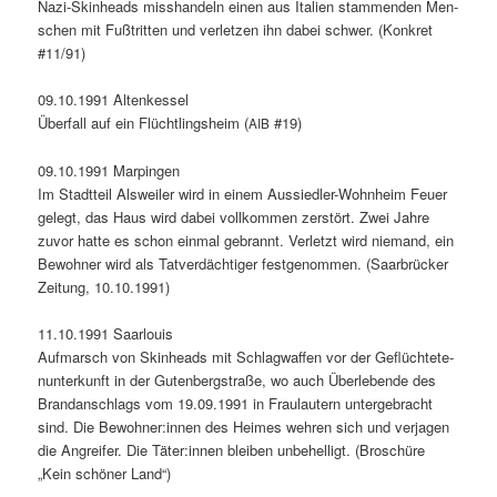
Nazi-Skin­heads mis­shan­deln einen aus Ital­ien stam­menden Men­
schen mit Fußtrit­ten und ver­let­zen ihn dabei schw­er. (Konkret
#11/91)
09.10.1991 Altenkessel
Über­fall auf ein Flüchtling­sheim (
#19)
AIB
09.10.1991 Marpin­gen
Im Stadt­teil Alsweil­er wird in einem Aussiedler-Wohn­heim Feuer
gelegt, das Haus wird dabei vol­lkom­men zer­stört. Zwei Jahre
zuvor hat­te es schon ein­mal gebran­nt. Ver­let­zt wird nie­mand, ein
Bewohn­er wird als Tatverdächtiger festgenom­men. (Saar­brück­er
Zeitung, 10.10.1991)
11.10.1991 Saar­louis
Auf­marsch von Skin­heads mit Schlag­waf­fen vor der Geflüchtete­
nun­terkun­ft in der Guten­bergstraße, wo auch Über­lebende des
Bran­dan­schlags vom 19.09.1991 in Fraulautern unterge­bracht
sind. Die Bewohner:innen des Heimes wehren sich und ver­ja­gen
die Angreifer. Die Täter:innen bleiben unbe­hel­ligt. (Broschüre
„Kein schön­er Land“)