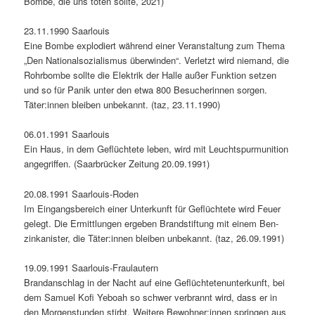
Bombe, die uns töten sollte, 2021)
23.11.1990 Saar­louis
Eine Bombe explodiert während ein­er Ver­anstal­tung zum The­ma
„Den Nation­al­sozial­is­mus über­winden“. Ver­let­zt wird nie­mand, die
Rohrbombe sollte die Elek­trik der Halle außer Funk­tion set­zen
und so für Panik unter den etwa 800 Besucherin­nen sor­gen.
Täter:innen bleiben unbekan­nt. (taz, 23.11.1990)
06.01.1991 Saar­louis
Ein Haus, in dem Geflüchtete leben, wird mit Leucht­spur­mu­ni­tion
ange­grif­f­en. (Saar­brück­er Zeitung 20.09.1991)
20.08.1991 Saar­louis-Roden
Im Ein­gangs­bere­ich ein­er Unterkun­ft für Geflüchtete wird Feuer
gelegt. Die Ermit­tlun­gen ergeben Brand­s­tiftung mit einem Ben­
zinkanis­ter, die Täter:innen bleiben unbekan­nt. (taz, 26.09.1991)
19.09.1991 Saar­louis-Fraulautern
Bran­dan­schlag in der Nacht auf eine Geflüchtete­nun­terkun­ft, bei
dem Samuel Kofi Yeboah so schw­er ver­bran­nt wird, dass er in
den Mor­gen­stun­den stirbt. Weit­ere Bewohner:innen sprin­gen aus