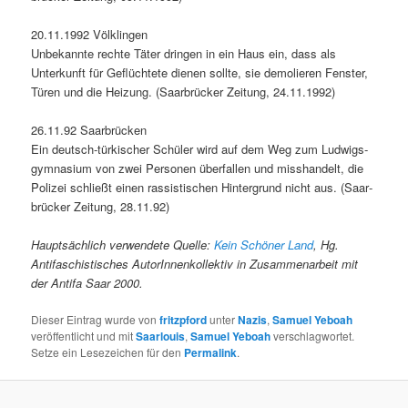
20.11.1992 Völk­lin­gen
Unbekan­nte rechte Täter drin­gen in ein Haus ein, dass als
Unterkun­ft für Geflüchtete dienen sollte, sie demolieren Fen­ster,
Türen und die Heizung. (Saar­brück­er Zeitung, 24.11.1992)
26.11.92 Saar­brück­en
Ein deutsch-türkisch­er Schüler wird auf dem Weg zum Lud­wigs­
gym­na­si­um von zwei Per­so­n­en über­fall­en und mis­shan­delt, die
Polizei schließt einen ras­sis­tis­chen Hin­ter­grund nicht aus. (Saar­
brück­er Zeitung, 28.11.92)
Haupt­säch­lich ver­wen­dete Quelle:
Kein Schön­er Land
, Hg.
Antifaschis­tis­ches AutorIn­nenkollek­tiv in Zusam­me­nar­beit mit
der Antifa Saar 2000.
Dieser Eintrag wurde von
fritzpford
unter
Nazis
,
Samuel Yeboah
veröffentlicht und mit
Saarlouis
,
Samuel Yeboah
verschlagwortet.
Setze ein Lesezeichen für den
Permalink
.