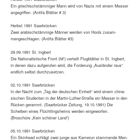
Ein griechis­chstäm­miger Mann wird von Nazis mit einem Mess­er
ange­grif­f­en. (Antifa Blät­ter # 3)
Herb­st 1991 Saar­brück­en
Zwei ara­bis­chstäm­mige Män­ner wer­den von Hools zusam­
mengeschla­gen. (Antifa Blät­ter #3)
29.09.1991 St. Ing­bert
Die Nation­al­is­tis­che Front (
) verteilt Flug­blät­ter in St. Ing­bert,
NF
in denen dazu aufgerufen wird, die Forderung „Aus­län­der raus“
endlich selb­st durchzusetzen.
02.10.1991 Saar­brück­en
In der Nacht zum „Tag der deutschen Ein­heit“ wird einem chi­ne­
sis­chen Stu­den­ten in der Mar­tin-Luther-Straße ein Mess­er in den
Rück­en ger­ammt. (Saar­brück­er Zeitung, 19.10.1991) Die
Scheiben eines Flüchtling­sheims wer­den einge­wor­fen.
(Broschüre „Kein schön­er Land“)
05.10.1991 Saar­brück­en
Ein Skin­head schlägt zwei junge aus Kamerun stam­mende Men­