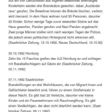
Auf ein von Geflüchteten aus Alge­rien bewohntes ehe­ma­liges
Kinder­heim wer­den drei Brand­sätze gewor­fen, dabei „Aus­län­der
raus“ gerufen. Die Bewohn­er kön­nen die Brände löschen, ver­let­zt
wird nie­mand. In dem Haus wohnen rund 50 Per­so­n­en, darunter
20 Kinder. Schon wenige Tage zuvor wewur­den Steine auf das
Haus gewor­fen, Parolen gerufen und Nazi-Parolen ange­bracht.
Zwei junge Män­ner stellen sich nach weni­gen Tagen der Polizei,
die jedoch einen poli­tis­chen Hin­ter­grund nicht erken­nen will.
(Saar­brück­er Zeitung, 12.10.1992, Neues Deutsch­land, 12.10.92)
30.10.1992 Hom­burg
Zehn bis 15 Faschos greifen das
Hom­burg an und schla­gen
AJZ
mit Base­ballschlagern auf Gäste ein (Saar­brück­er Zeitung,
02.11.1992)
07.11.1992 Saar­brück­en
Brand­s­tiftun­gen an drei Wohn­häusern, die von Migrant:innen und
Geflüchteten bewohnt sind, führen zu einem Großein­satz in
dieser Nacht. Es gibt fast 20 Ver­let­zte, darunter vier kleine
Kinder und ein Feuer­wehrmann mit Rauchvergif­tung. Es gibt
einen Verdächti­gen, der aber nicht über­führt wer­den kann. (Saar­
brück­er Zeitung, 09.11.1992)