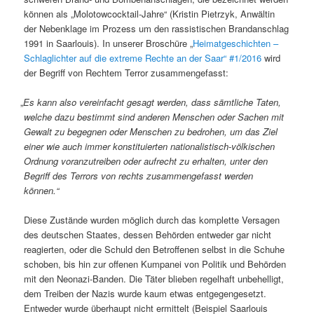
kön­nen als „Molo­tow­cock­tail-Jahre“ (Kristin Pietrzyk, Anwältin
der Neben­klage im Prozess um den ras­sis­tis­chen Bran­dan­schlag
1991 in Saar­louis). In unser­er Broschüre „
Heimat­geschicht­en –
Schlaglichter auf die extreme Rechte an der Saar“ #1/2016
wird
der Begriff von Rechtem Ter­ror zusammengefasst:
„
Es kann also vere­in­facht gesagt wer­den, dass sämtliche Tat­en,
welche dazu bes­timmt sind anderen Men­schen oder Sachen mit
Gewalt zu begeg­nen oder Men­schen zu bedro­hen, um das Ziel
ein­er wie auch immer kon­sti­tu­ierten nation­al­is­tisch-völkischen
Ord­nung voranzutreiben oder aufrecht zu erhal­ten, unter den
Begriff des Ter­rors von rechts zusam­menge­fasst wer­den
können.“
Diese Zustände wur­den möglich durch das kom­plette Ver­sagen
des deutschen Staates, dessen Behör­den entwed­er gar nicht
reagierten, oder die Schuld den Betrof­fe­nen selb­st in die Schuhe
schoben, bis hin zur offe­nen Kumpanei von Poli­tik und Behör­den
mit den Neon­azi-Ban­den. Die Täter blieben regel­haft unbe­hel­ligt,
dem Treiben der Nazis wurde kaum etwas ent­ge­genge­set­zt.
Entwed­er wurde über­haupt nicht ermit­telt (Beispiel Saar­louis