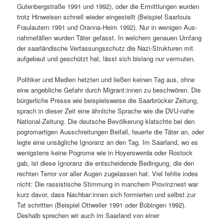
Guten­bergstraße 1991 und 1992), oder die Ermit­tlun­gen wur­den
trotz Hin­weisen schnell wieder eingestellt (Beispiel Saar­louis
Fraulautern 1991 und Oran­na-Heim 1992). Nur in weni­gen Aus­
nah­me­fällen wur­den Täter gefasst. In welchem genauen Umfang
der saar­ländis­che Ver­fas­sungss­chutz die Nazi-Struk­turen mit
aufge­baut und geschützt hat, lässt sich bis­lang nur vermuten.
Poli­tik­er und Medi­en het­zten und ließen keinen Tag aus, ohne
eine ange­bliche Gefahr durch Migrant:innen zu beschwören. Die
bürg­er­liche Presse wie beispiel­sweise die Saar­brück­er Zeitung,
sprach in dieser Zeit eine ähn­liche Sprache wie die DVU-nahe
Nation­al-Zeitung. Die deutsche Bevölkerung klatschte bei den
pogro­mar­ti­gen Auss­chre­itun­gen Beifall, feuerte die Täter an, oder
legte eine unsägliche Igno­ranz an den Tag. Im Saar­land, wo es
wenig­stens keine Pogrome wie in Hoy­er­swer­da oder Ros­tock
gab, ist diese Igno­ranz die entschei­dende Bedin­gung, die den
recht­en Ter­ror vor aller Augen zuge­lassen hat. Viel fehlte indes
nicht: Die ras­sis­tis­che Stim­mung in manchem Prov­inznest war
kurz davor, dass Nachbar:innen sich formierten und selb­st zur
Tat schrit­ten (Beispiel Ottweil­er 1991 oder Bübin­gen 1992).
Deshalb sprechen wir auch im Saar­land von ein­er