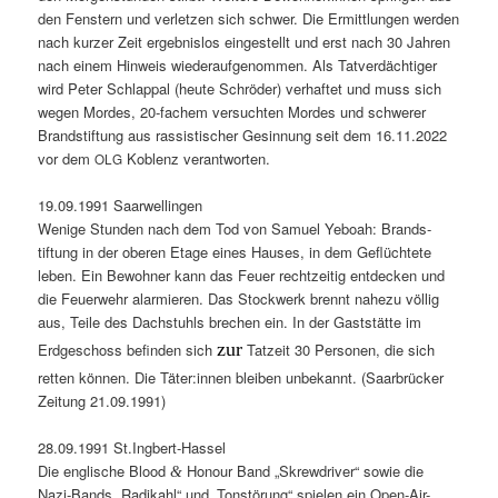
den Fen­stern und ver­let­zen sich schw­er. Die Ermit­tlun­gen wer­den
nach kurz­er Zeit ergeb­nis­los eingestellt und erst nach 30 Jahren
nach einem Hin­weis wieder­aufgenom­men. Als Tatverdächtiger
wird Peter Schlap­pal (heute Schröder) ver­haftet und muss sich
wegen Mordes, 20-fachem ver­sucht­en Mordes und schw­er­er
Brand­s­tiftung aus ras­sis­tis­ch­er Gesin­nung seit dem 16.11.2022
vor dem
Koblenz verantworten.
OLG
19.09.1991 Saar­wellin­gen
Wenige Stun­den nach dem Tod von Samuel Yeboah: Brand­s­
tiftung in der oberen Etage eines Haus­es, in dem Geflüchtete
leben. Ein Bewohn­er kann das Feuer rechtzeit­ig ent­deck­en und
die Feuer­wehr alarmieren. Das Stock­w­erk bren­nt nahezu völ­lig
aus, Teile des Dachstuhls brechen ein. In der Gast­stätte im
zur
Erdgeschoss befind­en sich
Tatzeit 30 Per­so­n­en, die sich
ret­ten kön­nen. Die Täter:innen bleiben unbekan­nt. (Saar­brück­er
Zeitung 21.09.1991)
28.09.1991 St.Ingbert-Hassel
Die englis­che Blood
Hon­our Band „Skrew­driv­er“ sowie die
&
Nazi-Bands „Radikahl“ und „Ton­störung“ spie­len ein Open-Air-