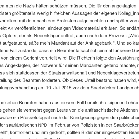
eamten die Nazis hät­ten schützen müssen. Die für den angeklagten
is­ten größ­ten­teils wenig hil­fre­ichen Aus­sagen der eige­nen Kolleg_i
vor allem mit dem nach den Protesten aufge­taucht­en und später von 
­jekt
veröf­fentlicht­en, ein­deuti­gen Video­ma­te­r­i­al erk­lären. So erk­lä
AK
 Opfers, der als Neben­kläger auf­trat, auch nach dem Prozess: „Wär
t aufge­taucht, säße mein Man­dant auf der Anklage­bank “. Und so k
tene Fall zus­tande, dass ein Beamter tat­säch­lich ein­mal für seine Gew
 von einem Gericht verurteilt wird. Die Rich­terin fol­gte den Aus­führun
s Angeklagten, der Notwehr für seinen Man­dan­ten gel­tend machte, n
ss sich stattdessen der Staat­san­waltschaft und Neben­klagev­ertre­tun
teilung des Beamten forderten. Ob dieses Urteil bestand haben wird, 
u­fungsver­hand­lung am 10. Juli 2015 vor dem Saar­brück­er Landgerich
ändis­chen Beamten haben aus diesem Fall bere­its ihre eige­nen Lehre
ile gehen sie ver­mehrt gegen Leute vor, die antifaschis­tis­che Aktio­ne
 wurde ein Presse­fo­tograf nach der Kundge­bung gegen den poli­tis­ch
er saar­ländis­chen
im Feb­ru­ar von Polizis­ten in der Saar­brück­e
NPD
ellt“, kon­trol­liert und ihm gedro­ht, soll­ten Bilder der einge­set­zten Be