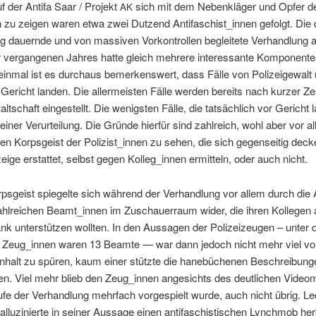
 der Antifa Saar / Pro­jekt
sich mit dem Neben­kläger und Opfer de
AK
sch zu zeigen waren etwa zwei Dutzend Antifaschist_innen gefol­gt. Die
 dauernde und von mas­siv­en Vorkon­trollen begleit­ete Ver­hand­lung 
ver­gan­genen Jahres hat­te gle­ich mehrere inter­es­sante Kom­po­nen­te
in­mal ist es dur­chaus bemerkenswert, dass Fälle von Polizeige­walt 
ericht lan­den. Die aller­meis­ten Fälle wer­den bere­its nach kurz­er Ze
altschaft eingestellt. Die wenig­sten Fälle, die tat­säch­lich vor Gericht l
ein­er Verurteilung. Die Gründe hier­für sind zahlre­ich, wohl aber vor a
ten Korps­geist der Polizist_innen zu sehen, die sich gegen­seit­ig deck
ige erstat­tet, selb­st gegen Kolleg_innen ermit­teln, oder auch nicht.
ps­geist spiegelte sich während der Ver­hand­lung vor allem durch die
ahlre­ichen Beamt_innen im Zuschauer­raum wider, die ihren Kol­le­gen 
nk unter­stützen woll­ten. In den Aus­sagen der Polizeizeu­gen – unter 
n Zeug_innen waren 13 Beamte — war dann jedoch nicht mehr viel v
halt zu spüren, kaum ein­er stützte die hanebüch­enen Beschrei­bun­
n. Viel mehr blieb den Zeug_innen angesichts des deut­lichen Video­ma­t
fe der Ver­hand­lung mehrfach vorge­spielt wurde, auch nicht übrig. Led
­luzinierte in sein­er Aus­sage einen antifaschis­tis­chen Lynch­mob her­