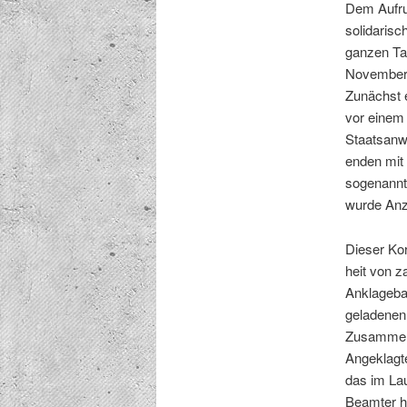
Dem Aufruf
sol­i­dari
ganzen Tag
Novem­ber 
Zunächst e
vor einem G
Staat­san­w
enden mit 
soge­nan­n
wurde Anze
Dieser Kor
heit von z
Anklage­ba
gelade­ne
Zusam­men­
Angeklagte
das im Lau
Beamter hal