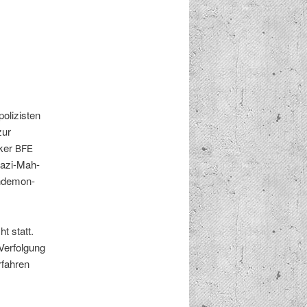
olizis­ten
zur
k­er
BFE
Nazi-Mah­
n­demon­
t statt.
er­fol­gung
­fahren