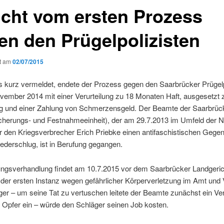
icht vom ersten Prozess
en den Prügelpolizisten
ht am
02/07/2015
ts kurz ver­meldet, endete der Prozess gegen den Saar­brück­er Prügelp
em­ber 2014 mit ein­er Verurteilung zu 18 Monat­en Haft, aus­ge­set­zt 
 und ein­er Zahlung von Schmerzens­geld. Der Beamte der Saar­brüc
cherungs- und Fes­t­nah­meein­heit), der am 29.7.2013 im Umfeld der 
 den Kriegsver­brech­er Erich Priebke einen antifaschis­tis­chen Gege
ieder­schlug, ist in Beru­fung gegangen.
ungsver­hand­lung find­et am 10.7.2015 vor dem Saar­brück­er Landgerich
der ersten Instanz wegen gefährlich­er Kör­per­ver­let­zung im Amt und V
er – um seine Tat zu ver­tuschen leit­ete der Beamte zunächst ein Ver
 Opfer ein – würde den Schläger seinen Job kosten.