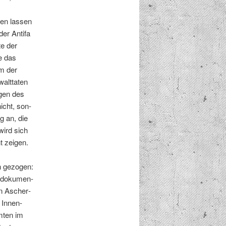
nnen lassen
der Antifa
rte der
e das
am der
alt­tat­en
­gen des
icht, son­
g an, die
wird sich
t zeigen.
n gezo­gen:
n doku­men­
en Ascher­
r Innen­
amten im