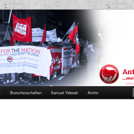
Projekt AK
s
Burschenschaften
Samuel Yeboah
Archiv