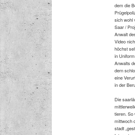
dem die B
Prügelpoliz
sich wohl 
Saar / Pro
Anwalt des
Video nich
höchst sel­
in Uni­form
Anwalts de
dern schlo
eine Verur
in der Ber
Die saar­l
mit­tler­we
tieren. So
mittwoch d
stadt „gest