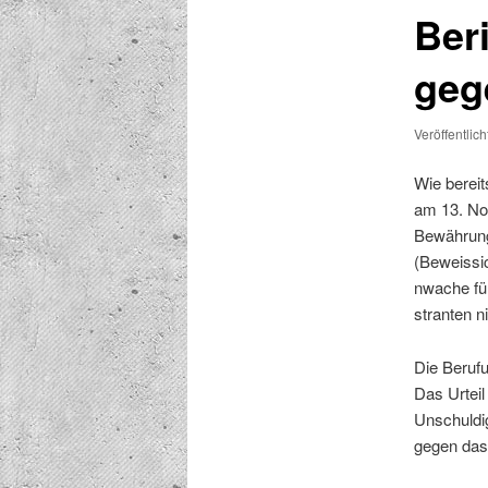
Ber
geg
Veröffentlic
Wie bere­i
am 13. Nov
Bewährung
(Beweis­si
nwache für
stran­ten n
Die Beru­f
Das Urteil 
Unschuldig
gegen das