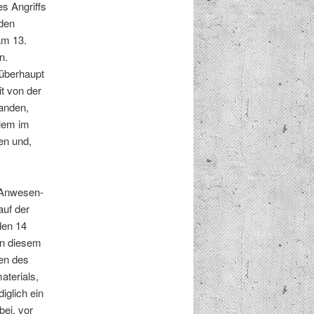
s Angriffs
 den
am 13.
n.
über­haupt
it von der
an­den,
llem im
­en und,
 Anwe­sen­
auf der
den 14
on diesem
gen des
e­ri­als,
iglich ein
bei, vor