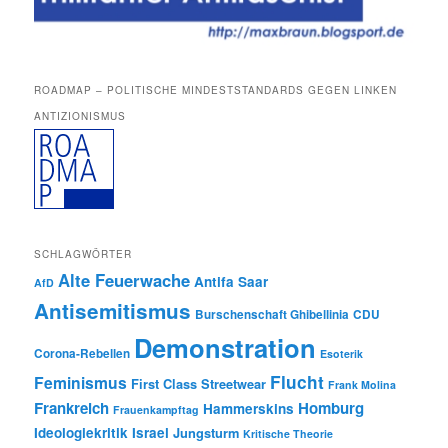
ROADMAP – POLITISCHE MINDESTSTANDARDS GEGEN LINKEN
ANTIZIONISMUS
SCHLAGWÖRTER
Alte Feuerwache
Antifa Saar
AfD
Antisemitismus
Burschenschaft Ghibellinia
CDU
Demonstration
Corona-Rebellen
Esoterik
Flucht
Feminismus
First Class Streetwear
Frank Molina
Frankreich
Homburg
Hammerskins
Frauenkampftag
Ideologiekritik
Israel
Jungsturm
Kritische Theorie