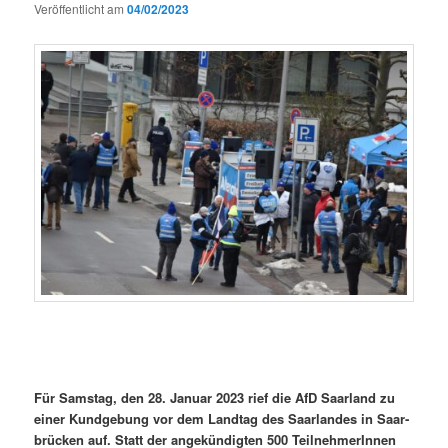
Veröffentlicht am
04/02/2023
Für Sam­stag, den 28. Jan­u­ar 2023 rief die AfD Saar­land zu
ein­er Kundge­bung vor dem Land­tag des Saar­lan­des in Saar­
brück­en auf. Statt der angekündigten 500 Teil­nehmerIn­nen