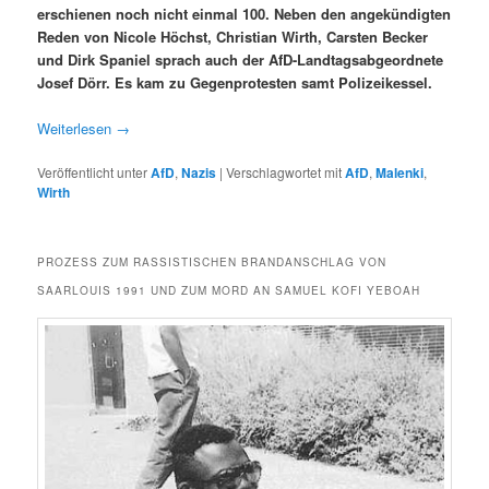
erschienen noch nicht ein­mal 100. Neben den angekündigten
Reden von Nicole Höchst, Chris­t­ian Wirth, Carsten Beck­er
und Dirk Spaniel sprach auch der AfD-Land­tagsab­ge­ord­nete
Josef Dörr. Es kam zu Gegen­protesten samt Polizeikessel.
Weit­er­lesen
→
Veröffentlicht unter
AfD
,
Nazis
|
Verschlagwortet mit
AfD
,
Malenki
,
Wirth
PROZESS ZUM RASSISTISCHEN BRANDANSCHLAG VON
SAARLOUIS 1991 UND ZUM MORD AN SAMUEL KOFI YEBOAH