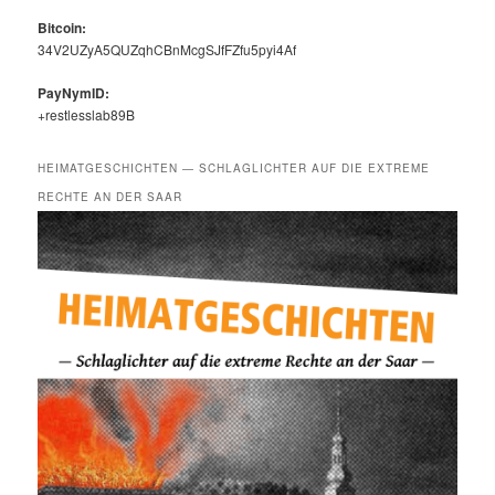
Bit­coin:
34V2UZyA5QUZqhCBnMcgSJfFZfu5pyi4Af
PayNymID:
+restlesslab89B
HEIMATGESCHICHTEN — SCHLAGLICHTER AUF DIE EXTREME
RECHTE AN DER SAAR