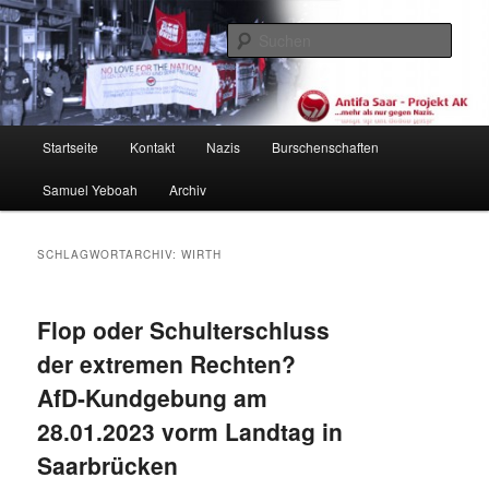
Zum
Zum
primären
sekundären
Such
Inhalt
Inhalt
springen
springen
Antifa Saar / Projekt AK
Hauptmenü
Startseite
Kontakt
Nazis
Burschenschaften
Samuel Yeboah
Archiv
SCHLAGWORTARCHIV:
WIRTH
Flop oder Schulterschluss
der extremen Rechten?
AfD-Kundgebung am
28.01.2023 vorm Landtag in
Saarbrücken