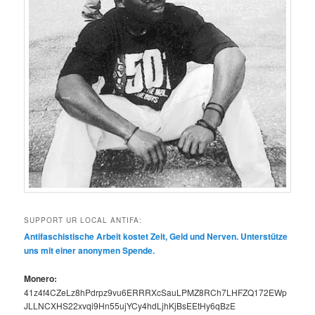
SUPPORT UR LOCAL ANTIFA:
Antifaschis­tis­che Arbeit kostet Zeit, Geld und Ner­ven. Unter­stütze
uns mit ein­er anony­men Spende.
Mon­ero:
41z4f4CZeLz8hPdrpz9vu6ERRRXcSauLPMZ8RCh7LHFZQ172EWp
JLLNCXHS22xvqi9Hn55ujYCy4hdLjhKjBsEEtHy6qBzE