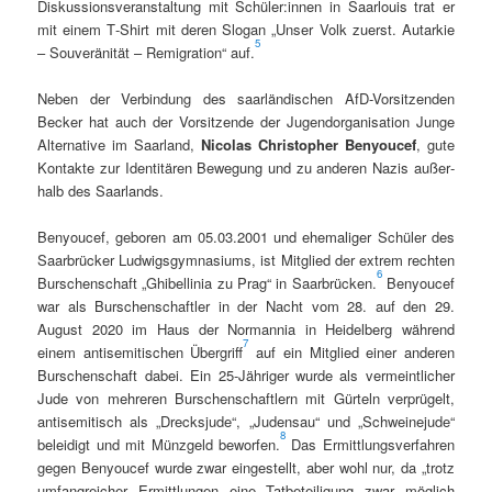
Diskus­sionsver­anstal­tung mit Schüler:innen in Saar­louis trat er
mit einem T‑Shirt mit deren Slo­gan „Unser Volk zuerst. Autarkie
5
– Sou­veränität – Rem­i­gra­tion“ auf.
Neben der Verbindung des saar­ländis­chen AfD-Vor­sitzen­den
Beck­er hat auch der Vor­sitzende der Jugen­dor­gan­i­sa­tion Junge
Alter­na­tive im Saar­land,
Nico­las Christo­pher Beny­oucef
, gute
Kon­tak­te zur Iden­titären Bewe­gung und zu anderen Nazis außer­
halb des Saarlands.
Beny­oucef, geboren am 05.03.2001 und ehe­ma­liger Schüler des
Saar­brück­er Lud­wigs­gym­na­si­ums, ist Mit­glied der extrem recht­en
6
Burschen­schaft „Ghi­bellinia zu Prag“ in Saar­brück­en.
Beny­oucef
war als Burschen­schaftler in der Nacht vom 28. auf den 29.
August 2020 im Haus der Nor­man­nia in Hei­del­berg während
7
einem anti­semi­tis­chen Über­griff
auf ein Mit­glied ein­er anderen
Burschen­schaft dabei. Ein 25-Jähriger wurde als ver­meintlich­er
Jude von mehreren Burschen­schaftlern mit Gürteln ver­prügelt,
anti­semi­tisch als „Dreck­sjude“, „Juden­sau“ und „Schweinejude“
8
belei­digt und mit Münzgeld bewor­fen.
Das Ermit­tlungsver­fahren
gegen Beny­oucef wurde zwar eingestellt, aber wohl nur, da „trotz
umfan­gre­ich­er Ermit­tlun­gen eine Tat­beteili­gung zwar möglich