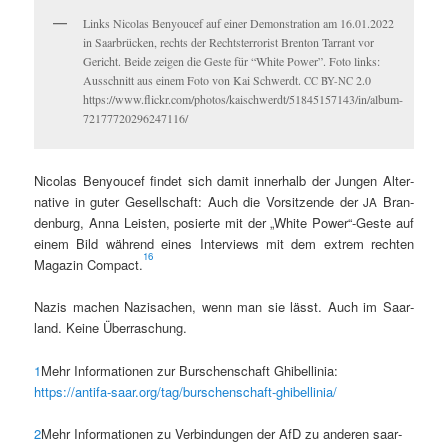
Links Nico­las Beny­oucef auf ein­er Demon­stra­tion am 16.01.2022
in Saar­brück­en, rechts der Recht­ster­ror­ist Bren­ton Tar­rant vor
Gericht. Bei­de zeigen die Geste für “White Pow­er”. Foto links:
Auss­chnitt aus einem Foto von Kai Schw­erdt.
2.0
CC
BY-NC
https://www.flickr.com/photos/kaischwerdt/51845157143/in/album-
72177720296247116/
Nico­las Beny­oucef find­et sich damit inner­halb der Jun­gen Alter­
na­tive in guter Gesellschaft: Auch die Vor­sitzende der
Bran­
JA
den­burg, Anna Leis­ten, posierte mit der „White Power“-Geste auf
einem Bild während eines Inter­views mit dem extrem recht­en
16
Mag­a­zin Com­pact.
Nazis machen Nazisachen, wenn man sie lässt. Auch im Saar­
land. Keine Überraschung.
1
Mehr Infor­ma­tio­nen zur Burschen­schaft Ghi­bellinia:
https://antifa-saar.org/tag/burschenschaft-ghibellinia/
2
Mehr Infor­ma­tio­nen zu Verbindun­gen der AfD zu anderen saar­