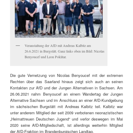
Ver­anstal­tung der AfD mit Andreas Kalb­itz am
26.6.2021 in Burgstätt. Ganz links oben im Bild: Nico­las
Beny­oucef und Leon Poklitar.
Die gute Ver­net­zung von Nico­las Beny­oucef mit der extremen
Recht­en über das Saar­land hin­aus zeigt sich auch an seinen
Kon­tak­ten zur AfD und der Jun­gen Alter­na­tiv­en in Sach­sen. Am
26.06.2021 nahm Beny­oucef an einem Wan­dertag der Jun­gen
Alter­na­tive Sach­sen und im Anschluss an ein­er AfD-Kundge­bung
im säch­sis­chen Burgstätt mit Andreas Kalb­itz teil. Kalb­itz war
unter anderem Mit­glied der seit 2009 ver­bote­nen neon­azis­tis­chen
„Heimat­treuen Deutschen Jugend“ und ver­lor deswe­gen im Mai
2020 seine AfD-Mit­glied­schaft, ist allerd­ings weit­er­hin Mit­glied
der AfD-Frak­tion im Bran­den­bur­gis­chen Landtag.