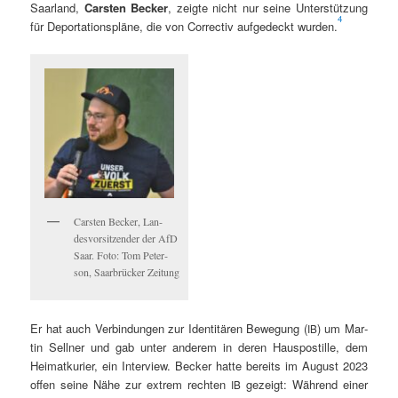
Saar­land,
Carsten Beck­er
, zeigte nicht nur seine Unter­stützung
4
für Depor­ta­tion­spläne, die von Cor­rec­tiv aufgedeckt wur­den.
Carsten Beck­er, Lan­
desvor­sitzen­der der AfD
Saar. Foto: Tom Peter­
son, Saar­brück­er Zeitung
Er hat auch Verbindun­gen zur Iden­titären Bewe­gung (
) um Mar­
IB
tin Sell­ner und gab unter anderem in deren Haus­pos­tille, dem
Heimatkuri­er, ein Inter­view. Beck­er hat­te bere­its im August 2023
offen seine Nähe zur extrem recht­en
gezeigt: Während ein­er
IB