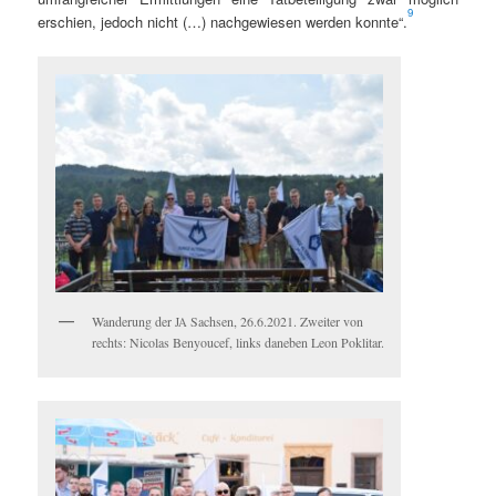
9
erschien, jedoch nicht (…) nachgewiesen wer­den kon­nte“.
Wan­derung der
Sach­sen, 26.6.2021. Zweit­er von
JA
rechts: Nico­las Beny­oucef, links daneben Leon Poklitar.