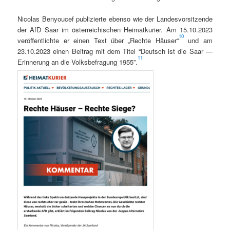
Nico­las Beny­oucef pub­lizierte eben­so wie der Lan­desvor­sitzende
der AfD Saar im öster­re­ichis­chen Heimatkuri­er. Am 15.10.2023
10
veröf­fentlichte er einen Text über „Rechte Häuser“
und am
23.10.2023 einen Beitrag mit dem Titel “Deutsch ist die Saar —
11
Erin­nerung an die Volks­be­fra­gung 1955”.