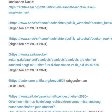
ländis­chen Nazis:
https://antifa-saar.org/2016/06/28/die-saar-afd-rechtsaussen-
angekommen/
3
https://www.sr.de/sr/home/nachrichten/politik_wirtschaft/carsten_be
(abgerufen am 28.01.2024)
4
https://www.sr.de/sr/home/nachrichten/politik_wirtschaft/becker_reak
(abgerufen am 28.01.2024)
5
https://www.saarbruecker-
zeitung.de/saarland/saarlouis/saarlouis/saarlouis-afd-chef-im-
saarland-sorgt-mit-t-shirt-fuer-diskussionen-v11b_aid-95357555
(abgerufen am 28.01.2024)
6
https://autonome-antifa.org/breve8524
(abgerufen am
28.01.2024)
7
https://www.zeit.de/gesellschaft/zeitgeschehen/2020–
09/antisemitismus-heidelberg-rechtsextremismus-misshandlung-
burschenschaften-jude-student?
utm_referrer=https%
%
%2Fduckduckgo.com%
(abgerufen