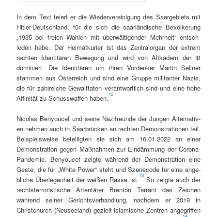
In dem Text feiert er die Wiedervere­ini­gung des Saarge­bi­ets mit
Hitler-Deutsch­land, für die sich die saar­ländis­che Bevölkerung
„1935 bei freien Wahlen mit über­wälti­gen­der Mehrheit“ entsch­
ieden habe. Der Heimatkuri­er ist das Zen­tralor­gan der extrem
recht­en Iden­titären Bewe­gung und wird von Altkadern der
IB
dominiert. Die Iden­titären um ihren Vor­denker Mar­tin Sell­ner
stam­men aus Öster­re­ich und sind eine Gruppe mil­i­tan­ter Nazis,
die für zahlre­iche Gewalt­tat­en ver­ant­wortlich sind und eine hohe
12
Affinität zu Schuss­waf­fen haben.
Nico­las Beny­oucef und seine Naz­ifre­unde der Jun­gen Alter­na­tiv­
en nehmen auch in Saar­brück­en an recht­en Demon­stra­tio­nen teil.
Beispiel­sweise beteiligten sie sich am 16.01.2022 an ein­er
Demon­stra­tion gegen Maß­nah­men zur Eindäm­mung der Coro­na-
Pan­demie. Beny­oucef zeigte während der Demon­stra­tion eine
Geste, die für „White Pow­er“ ste­ht und Szenecode für eine ange­
13
bliche Über­legen­heit der weißen Rasse ist.
So zeigte auch der
recht­ster­ror­is­tis­che Atten­täter Bren­ton Tar­rant das Zeichen
während sein­er Gerichtsver­hand­lung, nach­dem er 2019 in
Christchurch (Neusee­land) gezielt islamis­che Zen­tren ange­grif­f­en
14