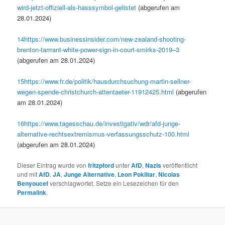
wird-jetzt-offiziell-als-hasssymbol-gelistet
(abgerufen am
28.01.2024)
14
https://www.businessinsider.com/new-zealand-shooting-
brenton-tarrrant-white-power-sign-in-court-smirks-2019–3
(abgerufen am 28.01.2024)
15
https://www.fr.de/politik/hausdurchsuchung-martin-sellner-
wegen-spende-christchurch-attentaeter-11912425.html
(abgerufen
am 28.01.2024)
16
https://www.tagesschau.de/investigativ/wdr/afd-junge-
alternative-rechtsextremismus-verfassungsschutz-100.html
(abgerufen am 28.01.2024)
Dieser Eintrag wurde von
fritzpford
unter
AfD
,
Nazis
veröffentlicht
und mit
AfD
,
JA
,
Junge Alternative
,
Leon Poklitar
,
Nicolas
Benyoucef
verschlagwortet. Setze ein Lesezeichen für den
Permalink
.