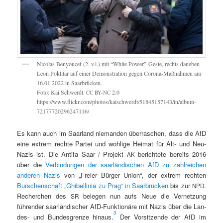
Nico­las Beny­oucef (2. v.l.) mit “White Power”-Geste, rechts daneben
Leon Pok­l­i­tar auf ein­er Demon­stra­tion gegen Coro­na-Maß­nah­men am
16.01.2022 in Saar­brück­en.
Foto: Kai Schw­erdt.
2.0
CC
BY-NC
https://www.flickr.com/photos/kaischwerdt/51845157143/in/album-
72177720296247116/
Es kann auch im Saar­land nie­man­den über­raschen, dass die AfD
eine extrem rechte Partei und wohlige Heimat für Alt- und Neu-
Nazis ist. Die Antifa Saar / Pro­jekt
berichtete bere­its 2016
AK
über die
Verbindun­gen der saar­ländis­chen AfD zu zahlre­ichen
anderen Nazis
von „Freier Bürg­er Union“, der extrem recht­en
Burschen­schaft „Ghi­bellinia zu Prag“ in Saar­brück­en
bis zur
.
NPD
Recherchen des
bele­gen nun aufs Neue die Ver­net­zung
SR
führen­der saar­ländis­ch­er AfD-Funk­tionäre mit Nazis über die Lan­
3
des- und Bun­des­gren­ze hin­aus.
Der Vor­sitzende der AfD im