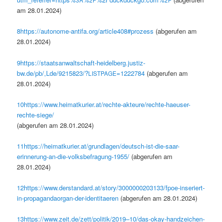
3A
2F
2F
am 28.01.2024)
8
https://autonome-antifa.org/article408#prozess
(abgerufen am
28.01.2024)
9
https://staatsanwaltschaft-heidelberg.justiz-
bw.de/pb/,Lde/9215823/?
=1222784
(abgerufen am
LISTPAGE
28.01.2024)
10
https://www.heimatkurier.at/rechte-akteure/rechte-haeuser-
rechte-siege/
(abgerufen am 28.01.2024)
11
https://heimatkurier.at/grundlagen/deutsch-ist-die-saar-
erinnerung-an-die-volksbefragung-1955/
(abgerufen am
28.01.2024)
12
https://www.derstandard.at/story/3000000203133/fpoe-inseriert-
in-propagandaorgan-der-identitaeren
(abgerufen am 28.01.2024)
13
https://www.zeit.de/zett/politik/2019–10/das-okay-handzeichen-