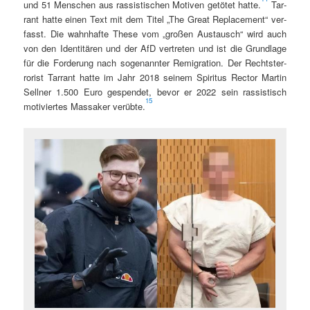
und 51 Men­schen aus ras­sis­tis­chen Motiv­en getötet hat­te.
Tar­
rant hat­te einen Text mit dem Titel „The Great Replace­ment“ ver­
fasst. Die wahn­hafte These vom „großen Aus­tausch“ wird auch
von den Iden­titären und der AfD vertreten und ist die Grund­lage
für die Forderung nach soge­nan­nter Rem­i­gra­tion. Der Recht­ster­
ror­ist Tar­rant hat­te im Jahr 2018 seinem Spir­i­tus Rec­tor Mar­tin
Sell­ner 1.500 Euro gespendet, bevor er 2022 sein ras­sis­tisch
15
motiviertes Mas­sak­er verübte.