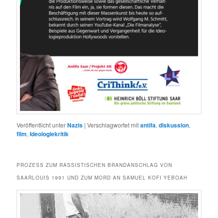
Veröffentlicht unter
Nazis
|
Verschlagwortet mit
antifa
,
diskussion
,
film
,
Ideologiekritik
PROZESS ZUM RASSISTISCHEN BRANDANSCHLAG VON
SAARLOUIS 1991 UND ZUM MORD AN SAMUEL KOFI YEBOAH