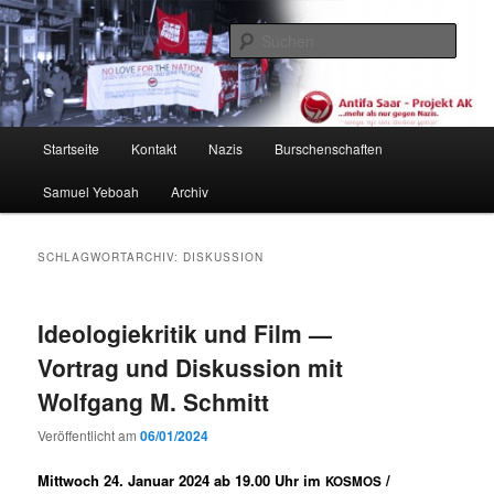
Zum
Zum
primären
sekundären
Such
Inhalt
Inhalt
springen
springen
Antifa Saar / Projekt AK
Hauptmenü
Startseite
Kontakt
Nazis
Burschenschaften
Samuel Yeboah
Archiv
SCHLAGWORTARCHIV:
DISKUSSION
Ideologiekritik und Film —
Vortrag und Diskussion mit
Wolfgang M. Schmitt
Veröffentlicht am
06/01/2024
Mittwoch 24. Januar 2024 ab 19.00 Uhr im
/
KOSMOS