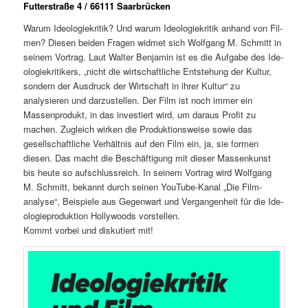
Futterstraße 4 / 66111 Saarbrücken
Warum Ide­olo­giekri­tik? Und warum Ide­olo­giekri­tik anhand von Fil­
men? Diesen bei­den Fra­gen wid­met sich Wolf­gang M. Schmitt in
seinem Vor­trag. Laut Wal­ter Ben­jamin ist es die Auf­gabe des Ide­
olo­giekri­tik­ers, „nicht die wirtschaftliche Entste­hung der Kul­tur,
son­dern der Aus­druck der Wirtschaft in ihrer Kul­tur“ zu
analysieren und darzustellen. Der Film ist noch immer ein
Massen­pro­dukt, in das investiert wird, um daraus Prof­it zu
machen. Zugle­ich wirken die Pro­duk­tion­sweise sowie das
gesellschaftliche Ver­hält­nis auf den Film ein, ja, sie for­men
diesen. Das macht die Beschäf­ti­gung mit dieser Massenkun­st
bis heute so auf­schlussre­ich. In seinem Vor­trag wird Wolf­gang
M. Schmitt, bekan­nt durch seinen YouTube-Kanal „Die Fil­m­
analyse“, Beispiele aus Gegen­wart und Ver­gan­gen­heit für die Ide­
olo­giepro­duk­tion Hol­ly­woods vorstellen.
Kommt vor­bei und disku­tiert mit!