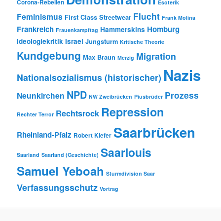
Corona-Rebellen
Esoterik
Flucht
Feminismus
First Class Streetwear
Frank Molina
Frankreich
Homburg
Hammerskins
Frauenkampftag
Ideologiekritik
Israel
Jungsturm
Kritische Theorie
Kundgebung
Migration
Max Braun
Merzig
Nazis
Nationalsozialismus (historischer)
NPD
Prozess
Neunkirchen
NW Zweibrücken
Piusbrüder
Repression
Rechtsrock
Rechter Terror
Saarbrücken
Rheinland-Pfalz
Robert Kiefer
Saarlouis
Saarland
Saarland (Geschichte)
Samuel Yeboah
Sturmdivision Saar
Verfassungsschutz
Vortrag