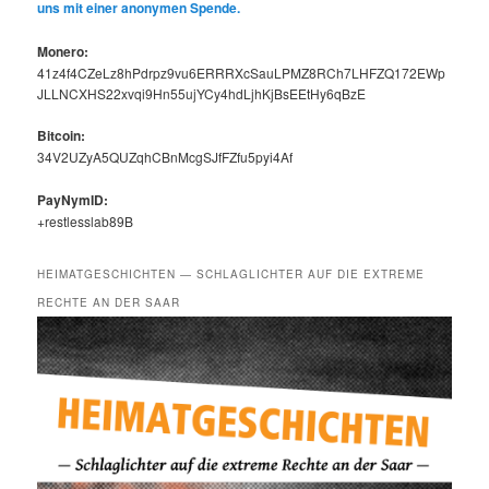
uns mit ein­er anony­men Spende.
Mon­ero:
41z4f4CZeLz8hPdrpz9vu6ERRRXcSauLPMZ8RCh7LHFZQ172EWp
JLLNCXHS22xvqi9Hn55ujYCy4hdLjhKjBsEEtHy6qBzE
Bit­coin:
34V2UZyA5QUZqhCBnMcgSJfFZfu5pyi4Af
PayNymID:
+restlesslab89B
HEIMATGESCHICHTEN — SCHLAGLICHTER AUF DIE EXTREME
RECHTE AN DER SAAR