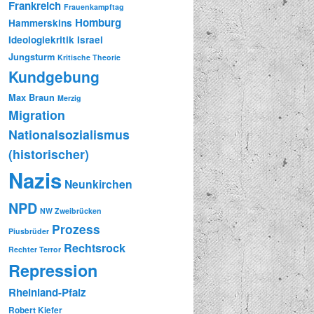
Frankreich
Frauenkampftag
Homburg
Hammerskins
Ideologiekritik
Israel
Jungsturm
Kritische Theorie
Kundgebung
Max Braun
Merzig
Migration
Nationalsozialismus
(historischer)
Nazis
Neunkirchen
NPD
NW Zweibrücken
Prozess
Piusbrüder
Rechtsrock
Rechter Terror
Repression
Rheinland-Pfalz
Robert Kiefer