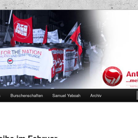
Projekt AK
s
Burschenschaften
Samuel Yeboah
Archiv