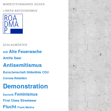
MINDESTSTANDARDS GEGEN
LINKEN ANTIZIONISMUS
SCHLAGWÖRTER
Alte Feuerwache
AfD
Antifa Saar
Antisemitismus
Burschenschaft Ghibellinia
CDU
Corona-Rebellen
Demonstration
Feminismus
Esoterik
First Class Streetwear
Flucht
Frank Molina