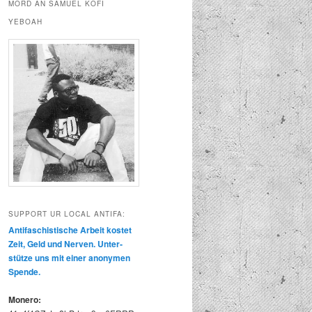
MORD AN SAMUEL KOFI
YEBOAH
SUPPORT UR LOCAL ANTIFA:
Antifaschis­tis­che Arbeit kostet
Zeit, Geld und Ner­ven. Unter­
stütze uns mit ein­er anony­men
Spende.
Mon­ero: