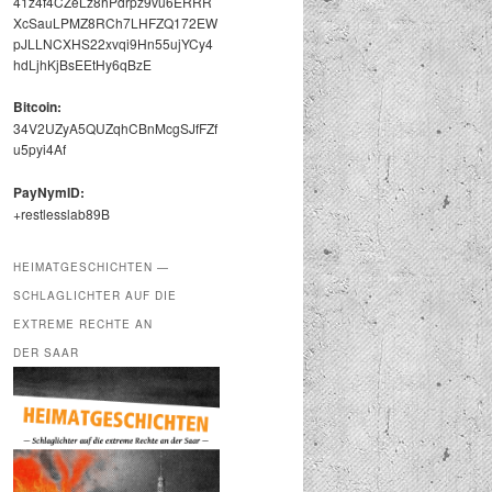
41z4f4CZeLz8hPdrpz9vu6ERRR
XcSauLPMZ8RCh7LHFZQ172EW
pJLLNCXHS22xvqi9Hn55ujYCy4
hdLjhKjBsEEtHy6qBzE
Bit­coin:
34V2UZyA5QUZqhCBnMcgSJfFZf
u5pyi4Af
PayNymID:
+restlesslab89B
HEIMATGESCHICHTEN —
SCHLAGLICHTER AUF DIE
EXTREME RECHTE AN
DER SAAR