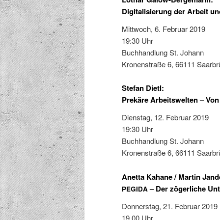
Digitalisierung der Arbeit u
Mittwoch, 6. Feb­ru­ar 2019
19:30 Uhr
Buch­hand­lung St. Johann
Kro­nen­straße 6, 66111 Saarb
Stefan Dietl:
Prekäre Arbeitswelten – Von
Dien­stag, 12. Feb­ru­ar 2019
19:30 Uhr
Buch­hand­lung St. Johann
Kro­nen­straße 6, 66111 Saarb
Anetta Kahane / Martin Jand
– Der zögerliche Un
PEGIDA
Don­ner­stag, 21. Feb­ru­ar 2019
19.00 Uhr