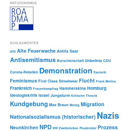
ANTIZIONISMUS
SCHLAGWÖRTER
Alte Feuerwache
Antifa Saar
AfD
Antisemitismus
Burschenschaft Ghibellinia
CDU
Demonstration
Corona-Rebellen
Esoterik
Flucht
Feminismus
First Class Streetwear
Frank Molina
Frankreich
Homburg
Hammerskins
Frauenkampftag
Ideologiekritik
Israel
Jungsturm
Kritische Theorie
Kundgebung
Migration
Max Braun
Merzig
Nazis
Nationalsozialismus (historischer)
NPD
Prozess
Neunkirchen
NW Zweibrücken
Piusbrüder