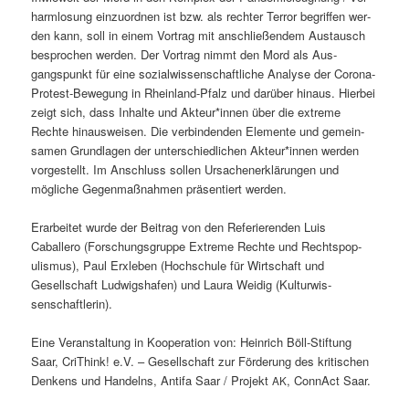
harm­lo­sung einzuord­nen ist bzw. als rechter Ter­ror begrif­f­en wer­
den kann, soll in einem Vor­trag mit anschließen­dem Aus­tausch
besprochen wer­den. Der Vor­trag nimmt den Mord als Aus­
gangspunkt für eine sozial­wis­senschaftliche Analyse der Coro­na-
Protest-Bewe­gung in Rhein­land-Pfalz und darüber hin­aus. Hier­bei
zeigt sich, dass Inhalte und Akteur*innen über die extreme
Rechte hin­ausweisen. Die verbinden­den Ele­mente und gemein­
samen Grund­la­gen der unter­schiedlichen Akteur*innen wer­den
vorgestellt. Im Anschluss sollen Ursach­en­erk­lärun­gen und
mögliche Gegen­maß­nah­men präsen­tiert werden.
Erar­beit­et wurde der Beitrag von den Referieren­den Luis
Caballero (Forschungs­gruppe Extreme Rechte und Recht­spop­
ulis­mus), Paul Erxleben (Hochschule für Wirtschaft und
Gesellschaft Lud­wigshafen) und Lau­ra Wei­dig (Kul­tur­wis­
senschaft­lerin).
Eine Ver­anstal­tung in Koop­er­a­tion von: Hein­rich Böll-Stiftung
Saar, Cri­Think! e.V. – Gesellschaft zur Förderung des kri­tis­chen
Denkens und Han­delns, Antifa Saar / Pro­jekt
, Con­n­Act Saar.
AK