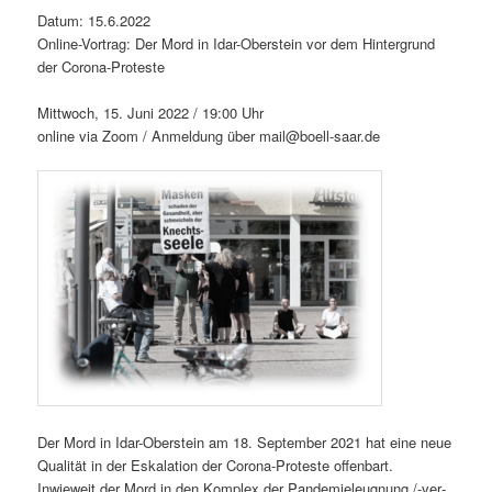
Datum: 15.6.2022
Online-Vor­trag: Der Mord in Idar-Ober­stein vor dem Hin­ter­grund
der Corona-Proteste
Mittwoch, 15. Juni 2022 / 19:00 Uhr
online via Zoom / Anmel­dung über mail@boell-saar.de
Der Mord in Idar-Ober­stein am 18. Sep­tem­ber 2021 hat eine neue
Qual­ität in der Eskala­tion der Coro­na-Proteste offen­bart.
Inwieweit der Mord in den Kom­plex der Pan­demieleug­nung /-ver­