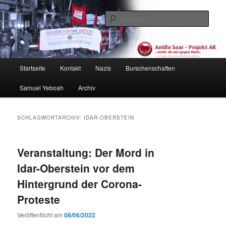
Zum
Zum
primären
sekundären
Such
Inhalt
Inhalt
springen
springen
Antifa Saar / Projekt AK
Hauptmenü
Startseite
Kontakt
Nazis
Burschenschaften
Samuel Yeboah
Archiv
SCHLAGWORTARCHIV:
IDAR-OBERSTEIN
Veranstaltung: Der Mord in
Idar-Oberstein vor dem
Hintergrund der Corona-
Proteste
Veröffentlicht am
08/06/2022