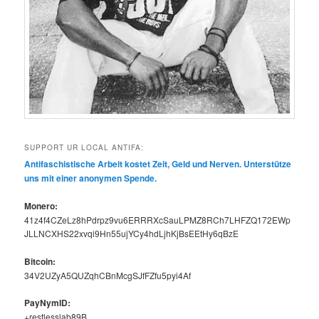
SUPPORT UR LOCAL ANTIFA:
Antifaschis­tis­che Arbeit kostet Zeit, Geld und Ner­ven. Unter­stütze
uns mit ein­er anony­men Spende.
Mon­ero:
41z4f4CZeLz8hPdrpz9vu6ERRRXcSauLPMZ8RCh7LHFZQ172EWp
JLLNCXHS22xvqi9Hn55ujYCy4hdLjhKjBsEEtHy6qBzE
Bit­coin:
34V2UZyA5QUZqhCBnMcgSJfFZfu5pyi4Af
PayNymID:
+restlesslab89B