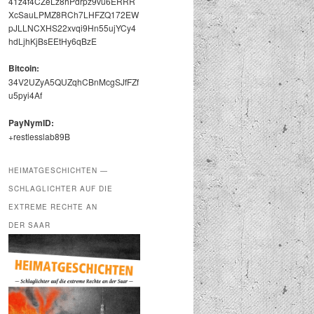
41z4f4CZeLz8hPdrpz9vu6ERRR
XcSauLPMZ8RCh7LHFZQ172EW
pJLLNCXHS22xvqi9Hn55ujYCy4
hdLjhKjBsEEtHy6qBzE
Bit­coin:
34V2UZyA5QUZqhCBnMcgSJfFZf
u5pyi4Af
PayNymID:
+restlesslab89B
HEIMATGESCHICHTEN —
SCHLAGLICHTER AUF DIE
EXTREME RECHTE AN
DER SAAR