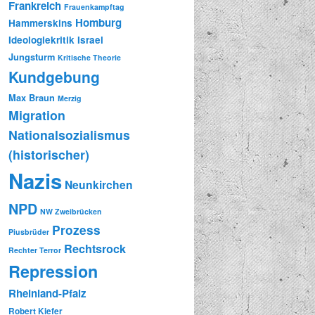
Frankreich
Frauenkampftag
Homburg
Hammerskins
Ideologiekritik
Israel
Jungsturm
Kritische Theorie
Kundgebung
Max Braun
Merzig
Migration
Nationalsozialismus
(historischer)
Nazis
Neunkirchen
NPD
NW Zweibrücken
Prozess
Piusbrüder
Rechtsrock
Rechter Terror
Repression
Rheinland-Pfalz
Robert Kiefer