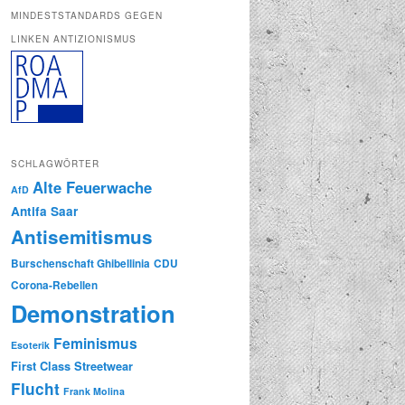
MINDESTSTANDARDS GEGEN
LINKEN ANTIZIONISMUS
SCHLAGWÖRTER
Alte Feuerwache
AfD
Antifa Saar
Antisemitismus
Burschenschaft Ghibellinia
CDU
Corona-Rebellen
Demonstration
Feminismus
Esoterik
First Class Streetwear
Flucht
Frank Molina