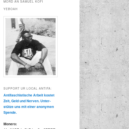
MORD AN SAMUEL KOFI
YEBOAH
SUPPORT UR LOCAL ANTIFA:
Antifaschis­tis­che Arbeit kostet
Zeit, Geld und Ner­ven. Unter­
stütze uns mit ein­er anony­men
Spende.
Mon­ero: