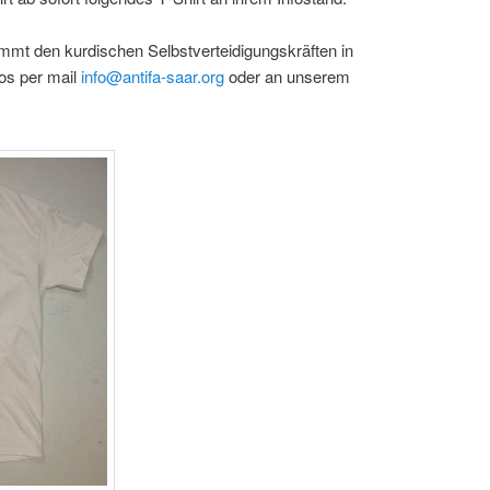
t den kur­dis­chen Selb­stvertei­di­gungskräften in
fos per mail
info@antifa-saar.org
oder an unserem