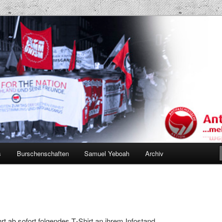
Projekt AK
s
Burschenschaften
Samuel Yeboah
Archiv
rt ab sofort fol­gen­des T‑Shirt an ihrem Infostand.