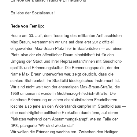
Es lebe der Sozialismus!
Rede von FemUp:
Heute am 03. Juli, dem Todestag des mil­i­tan­ten Antifaschis­ten
Max Braun, ver­sam­meln wir uns auf dem erst 2012 offiziell
eingewei­ht­en Max-Braun-Platz hier in Saar­brück­en — auf einem
Platz also der als öffentlich­er Raum sinnbild­haft ist für den
Umgang der Stadt und ihrer Repräsentant*innen mit Geschicht­
spoli­tik und Erin­nerungskul­tur. Die Benen­nung­sprax­is, der der
Name Max Braun unter­wor­fen war, zeigt deut­lich, dass die
schiere Sicht­barkeit im Stadt­bild ide­ol­o­gis­ches Instru­ment ist.
Wir sind nicht weit von der ehe­ma­li­gen Max-Braun-Straße, die
1956 umbe­nan­nt wurde in Großher­zog-Friedrich-Straße. Die
sicht­bare Erin­nerung an einen abso­lutis­tis­chen Feu­dal­her­ren
löschte also jene an den Wider­stand­skämpfer im Stadt­bild aus —
eine nachträgliche poli­tis­che Exeku­tion durch jene, auf deren
Plakat­en während dem Abstim­mungskampf, wie im Falle der
, prangerte “Wir sind wieder da!”
DPS
Wir wollen die Erin­nerung wach­hal­ten. Zwis­chen den Heili­gen,