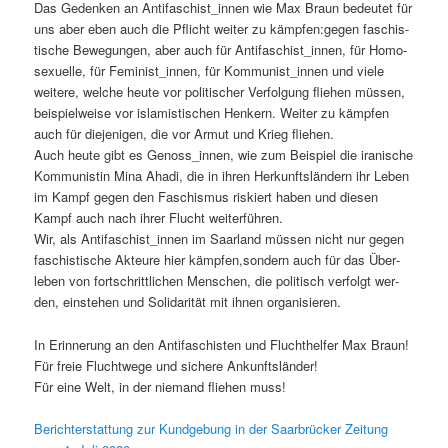
Das Gedenken an Antifaschist_innen wie Max Braun bedeutet für
uns aber eben auch die Pflicht weit­er zu kämpfen:gegen faschis­
tis­che Bewe­gun­gen, aber auch für Antifaschist_innen, für Homo­
sex­uelle, für Feminist_innen, für Kommunist_innen und viele
weit­ere, welche heute vor poli­tis­ch­er Ver­fol­gung fliehen müssen,
beispiel­weise vor islamistis­chen Henkern. Weit­er zu kämpfen
auch für diejeni­gen, die vor Armut und Krieg fliehen.
Auch heute gibt es Genoss_innen, wie zum Beispiel die iranis­che
Kom­mu­nistin Mina Aha­di, die in ihren Herkun­ft­slän­dern ihr Leben
im Kampf gegen den Faschis­mus riskiert haben und diesen
Kampf auch nach ihrer Flucht weit­er­führen.
Wir, als Antifaschist_innen im Saar­land müssen nicht nur gegen
faschis­tis­che Akteure hier kämpfen,sondern auch für das Über­
leben von fortschrit­tlichen Men­schen, die poli­tisch ver­fol­gt wer­
den, ein­ste­hen und Sol­i­dar­ität mit ihnen organisieren.
In Erin­nerung an den Antifaschis­ten und Fluchthelfer Max Braun!
Für freie Fluchtwege und sichere Ankun­ft­slän­der!
Für eine Welt, in der nie­mand fliehen muss!
Berichter­stat­tung zur Kundge­bung in der Saar­brück­er Zeitung