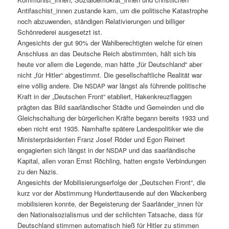
Antifaschist_innen zus­tande kam, um die poli­tis­che Katas­tro­phe
noch abzuwen­den, ständi­gen Rel­a­tivierun­gen und bil­liger
Schönred­erei aus­ge­set­zt ist.
Angesichts der gut 90% der Wahlberechtigten welche für einen
Anschluss an das Deutsche Reich abstimmten, hält sich bis
heute vor allem die Leg­ende, man hätte „für Deutsch­land“ aber
nicht „für Hitler“ abges­timmt. Die gesellschaftliche Real­ität war
eine völ­lig andere. Die
war längst als führende poli­tis­che
NSDAP
Kraft in der „Deutschen Front“ etabliert, Hak­enkreuzflaggen
prägten das Bild saar­ländis­ch­er Städte und Gemein­den und die
Gle­ich­schal­tung der bürg­er­lichen Kräfte begann bere­its 1933 und
eben nicht erst 1935. Namhafte spätere Lan­despoli­tik­er wie die
Min­is­ter­präsi­den­ten Franz Josef Röder und Egon Rein­ert
engagierten sich längst in der
und das saar­ländis­che
NSDAP
Kap­i­tal, allen voran Ernst Röch­ling, hat­ten eng­ste Verbindun­gen
zu den Nazis.
Angesichts der Mobil­isierungser­folge der „Deutschen Front“, die
kurz vor der Abstim­mung Hun­dert­tausende auf den Wack­en­berg
mobil­isieren kon­nte, der Begeis­terung der Saarländer_innen für
den Nation­al­sozial­is­mus und der schlicht­en Tat­sache, dass für
Deutsch­land stim­men automa­tisch hieß für Hitler zu stim­men