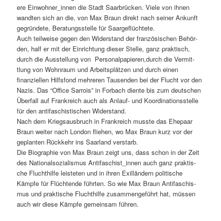
ere Einwohner_innen die Stadt Saar­brück­en. Viele von ihnen
wandten sich an die, von Max Braun direkt nach sein­er Ankun­ft
gegrün­dete, Beratungsstelle für Saarge­flüchtete.
Auch teil­weise gegen den Wider­stand der franzö­sis­chen Behör­
den, half er mit der Ein­rich­tung dieser Stelle, ganz prak­tisch,
durch die Ausstel­lung von Personalpapieren,durch die Ver­mit­
tlung von Wohn­raum und Arbeit­splätzen und durch einen
finanziellen Hil­fs­fond mehreren Tausenden bei der Flucht vor den
Nazis. Das “Office Sar­rois” in For­bach diente bis zum deutschen
Über­fall auf Frankre­ich auch als Anlauf- und Koor­di­na­tion­sstelle
für den antifaschis­tis­chen Wider­stand.
Nach dem Kriegsaus­bruch in Frankre­ich musste das Ehep­aar
Braun weit­er nach Lon­don fliehen, wo Max Braun kurz vor der
geplanten Rück­kehr ins Saar­land ver­starb.
Die Biogra­phie von Max Braun zeigt uns, dass schon in der Zeit
des Nation­al­sozial­is­mus Antifaschist_innen auch ganz prak­tis­
che Fluchthil­fe leis­teten und in ihren Exil­län­dern poli­tis­che
Kämpfe für Flüch­t­ende führten. So wie Max Braun Antifaschis­
mus und prak­tis­che Fluchthil­fe zusam­menge­führt hat, müssen
auch wir diese Kämpfe gemein­sam führen.