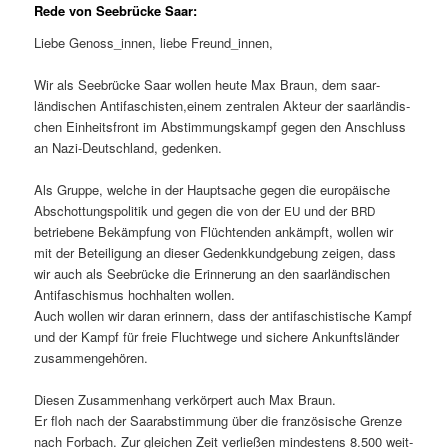
Rede von Seebrücke Saar:
Liebe Genoss_innen, liebe Freund_innen,
Wir als See­brücke Saar wollen heute Max Braun, dem saar­
ländis­chen Antifaschisten,einem zen­tralen Akteur der saar­ländis­
chen Ein­heits­front im Abstim­mungskampf gegen den Anschluss
an Nazi-Deutsch­land, gedenken.
Als Gruppe, welche in der Haupt­sache gegen die europäis­che
Abschot­tungspoli­tik und gegen die von der
und der
EU
BRD
betriebene Bekämp­fung von Flüch­t­en­den ankämpft, wollen wir
mit der Beteili­gung an dieser Gedenkkundge­bung zeigen, dass
wir auch als See­brücke die Erin­nerung an den saar­ländis­chen
Antifaschis­mus hochhal­ten wollen.
Auch wollen wir daran erin­nern, dass der antifaschis­tis­che Kampf
und der Kampf für freie Fluchtwege und sichere Ankun­ft­slän­der
zusammengehören.
Diesen Zusam­men­hang verkör­pert auch Max Braun.
Er floh nach der Saarab­stim­mung über die franzö­sis­che Gren­ze
nach For­bach. Zur gle­ichen Zeit ver­ließen min­destens 8.500 weit­