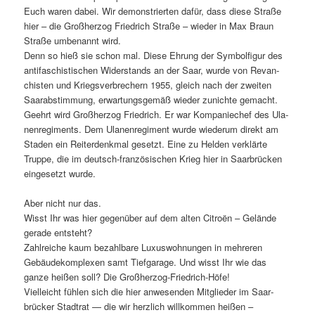
Euch waren dabei. Wir demon­stri­erten dafür, dass diese Straße
hier – die Großher­zog Friedrich Straße – wieder in Max Braun
Straße umbe­nan­nt wird.
Denn so hieß sie schon mal. Diese Ehrung der Sym­bol­fig­ur des
antifaschis­tis­chen Wider­stands an der Saar, wurde von Revan­
chis­ten und Kriegsver­brech­ern 1955, gle­ich nach der zweit­en
Saarab­stim­mung, erwartungs­gemäß wieder zunichte gemacht.
Geehrt wird Großher­zog Friedrich. Er war Kom­paniechef des Ula­
nen­reg­i­ments. Dem Ula­nen­reg­i­ment wurde wiederum direkt am
Staden ein Rei­t­er­denkmal geset­zt. Eine zu Helden verk­lärte
Truppe, die im deutsch-franzö­sis­chen Krieg hier in Saar­brück­en
einge­set­zt wurde.
Aber nicht nur das.
Wisst Ihr was hier gegenüber auf dem alten Cit­roën – Gelände
ger­ade entste­ht?
Zahlre­iche kaum bezahlbare Luxus­woh­nun­gen in mehreren
Gebäudekom­plex­en samt Tief­garage. Und wisst Ihr wie das
ganze heißen soll? Die Großher­zog-Friedrich-Höfe!
Vielle­icht fühlen sich die hier anwe­senden Mit­glieder im Saar­
brück­er Stad­trat — die wir her­zlich willkom­men heißen –