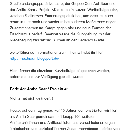
Studieren­den­gruppe Linke Liste, der Gruppe Con­n­Act Saar und
der Antifa Saar / Pro­jekt
stell­ten in kurzen Wort­beiträ­gen dar,
AK
welchen Stel­len­wert Erin­nerungspoli­tik hat, und dass es auch
heute immer noch und wieder in beson­derem Maße ein­er engen
Zusam­me­nar­beit im Kampf gegen alte und neue For­men des
Faschis­mus bedarf. Been­det wurde die Kundge­bung mit der
Nieder­legung zahlre­ich­er Blu­men an der Gedenkplakette.
weit­er­führende Infor­ma­tio­nen zum The­ma find­et ihr hier:
http://maxbraun.blogsport.de/
Hier kön­nen die einzel­nen Kurzbeiträge einge­se­hen wer­den,
sofern sie uns zur Ver­fü­gung gestellt wurden:
Rede der Antifa Saar / Projekt
AK
Nichts hat sich geändert !
Heute, auf den Tag genau vor 10 Jahren demon­stri­erten wir hier
als Antifa Saar gemein­sam mit knapp 100 weit­eren
Antifaschistin­nen und Antifaschis­ten aus ver­schiede­nen organ­
isatorischen und parteipoli­tis­chen Zusam­men­hän­gen – einige von