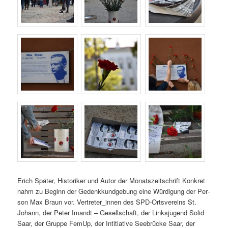
Erich Später, His­torik­er und Autor der Monat­szeitschrift Konkret
nahm zu Beginn der Gedenkkundge­bung eine Würdi­gung der Per­
son Max Braun vor. Vertreter_innen des SPD-Ortsvere­ins St.
Johann, der Peter Imandt – Gesellschaft, der Linksju­gend Sol­id
Saar, der Gruppe FemUp, der Inti­tia­tive See­brücke Saar, der