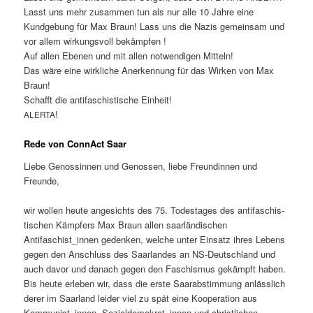
Lasst uns mehr zusam­men tun als nur alle 10 Jahre eine
Kundge­bung für Max Braun! Lass uns die Nazis gemein­sam und
vor allem wirkungsvoll bekämpfen !
Auf allen Ebe­nen und mit allen notwendi­gen Mit­teln!
Das wäre eine wirk­liche Anerken­nung für das Wirken von Max
Braun!
Schafft die antifaschis­tis­che Ein­heit!
!
ALERTA
Rede von ConnAct Saar
Liebe Genossin­nen und Genossen, liebe Fre­undin­nen und
Freunde,
wir wollen heute angesichts des 75. Todestages des antifaschis­
tis­chen Kämpfers Max Braun allen saar­ländis­chen
Antifaschist_innen gedenken, welche unter Ein­satz ihres Lebens
gegen den Anschluss des Saar­lan­des an NS-Deutsch­land und
auch davor und danach gegen den Faschis­mus gekämpft haben.
Bis heute erleben wir, dass die erste Saarab­stim­mung anlässlich
der­er im Saar­land lei­der viel zu spät eine Koop­er­a­tion aus
Kommunist_innen, Sozialdemokrat_innen und christlichen