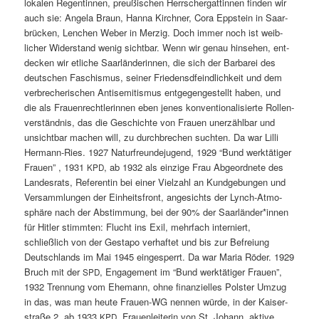
lokalen Regentin­nen, preußis­chen Herrscher­gat­tin­nen find­en wir
auch sie: Angela Braun, Han­na Kirch­n­er, Cora Epp­stein in Saar­
brück­en, Lenchen Weber in Merzig. Doch immer noch ist weib­
lich­er Wider­stand wenig sicht­bar. Wenn wir genau hin­se­hen, ent­
deck­en wir etliche Saar­län­derin­nen, die sich der Bar­barei des
deutschen Faschis­mus, sein­er Friedens­d­feindlichkeit und dem
ver­brecherischen Anti­semitismus ent­ge­gengestellt haben, und
die als Frauen­recht­lerin­nen eben jenes kon­ven­tion­al­isierte Rol­len­
ver­ständ­nis, das die Geschichte von Frauen unerzählbar und
unsicht­bar machen will, zu durch­brechen sucht­en. Da war Lil­li
Her­mann-Ries. 1927 Naturfre­un­de­ju­gend, 1929 “Bund werk­tätiger
Frauen” , 1931
, ab 1932 als einzige Frau Abge­ord­nete des
KPD
Lan­desrats, Ref­er­entin bei ein­er Vielzahl an Kundge­bun­gen und
Ver­samm­lun­gen der Ein­heits­front, angesichts der Lynch-Atmo­
sphäre nach der Abstim­mung, bei der 90% der Saarländer*innen
für Hitler stimmten: Flucht ins Exil, mehrfach interniert,
schließlich von der Gestapo ver­haftet und bis zur Befreiung
Deutsch­lands im Mai 1945 einges­per­rt. Da war Maria Röder. 1929
Bruch mit der
, Engage­ment im “Bund werk­tätiger Frauen”,
SPD
1932 Tren­nung vom Ehe­mann, ohne finanzielles Pol­ster Umzug
in das, was man heute Frauen-WG nen­nen würde, in der Kaiser­
straße 2, ab 1933
, Frauen­lei­t­erin von St. Johann, aktive
KPD