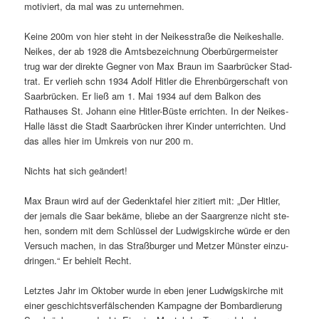
motiviert, da mal was zu unternehmen.
Keine 200m von hier ste­ht in der Neikesstraße die Neike­shalle.
Neikes, der ab 1928 die Amts­beze­ich­nung Ober­bürg­er­meis­ter
trug war der direk­te Geg­n­er von Max Braun im Saar­brück­er Stad­
trat. Er ver­lieh schn 1934 Adolf Hitler die Ehren­bürg­er­schaft von
Saar­brück­en. Er ließ am 1. Mai 1934 auf dem Balkon des
Rathaus­es St. Johann eine Hitler-Büste erricht­en. In der Neikes-
Halle lässt die Stadt Saar­brück­en ihrer Kinder unter­richt­en. Und
das alles hier im Umkreis von nur 200 m.
Nichts hat sich geändert!
Max Braun wird auf der Gedenk­tafel hier zitiert mit: „Der Hitler,
der jemals die Saar bekäme, bliebe an der Saar­gren­ze nicht ste­
hen, son­dern mit dem Schlüs­sel der Lud­wigskirche würde er den
Ver­such machen, in das Straßburg­er und Met­zer Mün­ster einzu­
drin­gen.“ Er behielt Recht.
Let­ztes Jahr im Okto­ber wurde in eben jen­er Lud­wigskirche mit
ein­er geschichtsver­fälschen­den Kam­pagne der Bom­bardierung