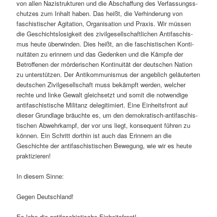
von allen Nazistruk­turen und die Abschaf­fung des Ver­fas­sungss­
chutzes zum Inhalt haben. Das heißt, die Ver­hin­derung von
faschis­tis­ch­er Agi­ta­tion, Organ­i­sa­tion und Prax­is. Wir müssen
die Geschicht­slosigkeit des zivilge­sellschaftlichen Antifaschis­
mus heute über­winden. Dies heißt, an die faschis­tis­chen Kon­ti­
nu­itäten zu erin­nern und das Gedenken und die Kämpfe der
Betrof­fe­nen der mörderischen Kon­ti­nu­ität der deutschen Nation
zu unter­stützen. Der Antikom­mu­nis­mus der ange­blich geläuterten
deutschen Zivilge­sellschaft muss bekämpft wer­den, welch­er
rechte und linke Gewalt gle­ich­set­zt und somit die notwendi­ge
antifaschis­tis­che Mil­i­tanz dele­git­imiert. Eine Ein­heits­front auf
dieser Grund­lage bräuchte es, um den demokratisch-antifaschis­
tis­chen Abwehrkampf, der vor uns liegt, kon­se­quent führen zu
kön­nen. Ein Schritt dor­thin ist auch das Erin­nern an die
Geschichte der antifaschis­tis­chen Bewe­gung, wie wir es heute
praktizieren!
In diesem Sinne:
Gegen Deutsch­land!
Es lebe die antifaschis­tis­che Einheitsfront!