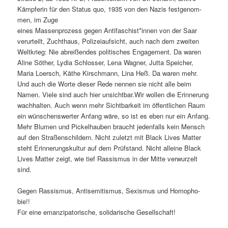
Kämpferin für den Sta­tus quo, 1935 von den Nazis festgenom­
men, im Zuge
eines Massen­prozess gegen Antifaschist*innen von der Saar
verurteilt, Zuchthaus, Polizeiauf­sicht, auch nach dem zweit­en
Weltkrieg: Nie abreißen­des poli­tis­ches Engage­ment. Da waren
Aline Söther, Lydia Schloss­er, Lena Wag­n­er, Jut­ta Spe­ich­er,
Maria Loer­sch, Käthe Kirschmann, Lina Heß. Da waren mehr.
Und auch die Worte dieser Rede nen­nen sie nicht alle beim
Namen. Viele sind auch hier unsichtbar.Wir wollen die Erin­nerung
wach­hal­ten. Auch wenn mehr Sicht­barkeit im öffentlichen Raum
ein wün­schenswert­er Anfang wäre, so ist es eben nur ein Anfang.
Mehr Blu­men und Pick­el­hauben braucht jeden­falls kein Men­sch
auf den Straßen­schildern. Nicht zulet­zt mit Black Lives Mat­ter
ste­ht Erin­nerungskul­tur auf dem Prüf­s­tand. Nicht alleine Black
Lives Mat­ter zeigt, wie tief Ras­sis­mus in der Mitte ver­wurzelt
sind.
Gegen Ras­sis­mus, Anti­semitismus, Sex­is­mus und Homo­pho­
bie!!
Für eine emanzi­pa­torische, sol­i­darische Gesellschaft!