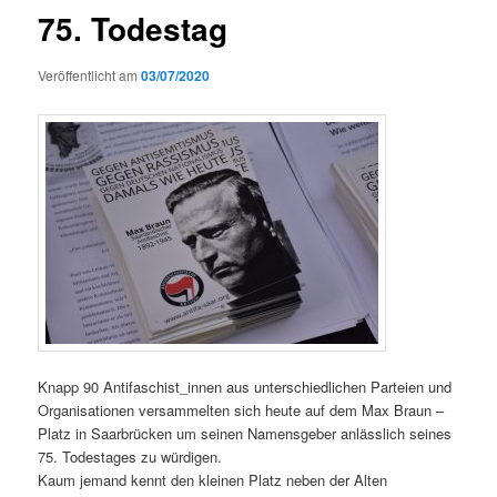
75. Todestag
Veröffentlicht am
03/07/2020
Knapp 90 Antifaschist_innen aus unter­schiedlichen Parteien und
Organ­i­sa­tio­nen ver­sam­melten sich heute auf dem Max Braun –
Platz in Saar­brück­en um seinen Namensge­ber anlässlich seines
75. Todestages zu würdi­gen.
Kaum jemand ken­nt den kleinen Platz neben der Alten