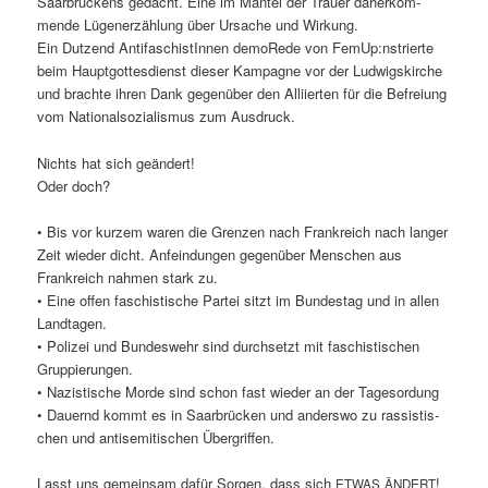
Saar­brück­ens gedacht. Eine im Man­tel der Trauer daherk­om­
mende Lügen­erzäh­lung über Ursache und Wirkung.
Ein Dutzend AntifaschistIn­nen demoR­ede von FemUp:nstrierte
beim Haupt­gottes­di­enst dieser Kam­pagne vor der Lud­wigskirche
und brachte ihren Dank gegenüber den Alli­ierten für die Befreiung
vom Nation­al­sozial­is­mus zum Ausdruck.
Nichts hat sich geän­dert!
Oder doch?
• Bis vor kurzem waren die Gren­zen nach Frankre­ich nach langer
Zeit wieder dicht. Anfein­dun­gen gegenüber Men­schen aus
Frankre­ich nah­men stark zu.
• Eine offen faschis­tis­che Partei sitzt im Bun­destag und in allen
Land­ta­gen.
• Polizei und Bun­deswehr sind durch­set­zt mit faschis­tis­chen
Grup­pierun­gen.
• Nazis­tis­che Morde sind schon fast wieder an der Tage­sor­dung
• Dauernd kommt es in Saar­brück­en und ander­swo zu ras­sis­tis­
chen und anti­semi­tis­chen Übergriffen.
Lasst uns gemein­sam dafür Sor­gen, dass sich
!
ETWAS
ÄNDERT