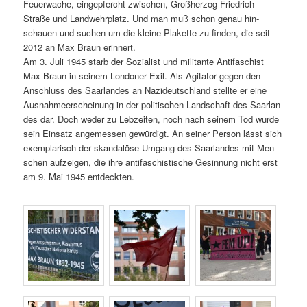
Feuerwache, eingepfer­cht zwis­chen, Großher­zog-Friedrich
Straße und Landwehrplatz. Und man muß schon genau hin­
schauen und suchen um die kleine Plakette zu find­en, die seit
2012 an Max Braun erin­nert.
Am 3. Juli 1945 starb der Sozial­ist und mil­i­tante Antifaschist
Max Braun in seinem Lon­don­er Exil. Als Agi­ta­tor gegen den
Anschluss des Saar­lan­des an Nazideutsch­land stellte er eine
Aus­nah­meer­schei­n­ung in der poli­tis­chen Land­schaft des Saar­lan­
des dar. Doch wed­er zu Lebzeit­en, noch nach seinem Tod wurde
sein Ein­satz angemessen gewürdigt. An sein­er Per­son lässt sich
exem­plar­isch der skan­dalöse Umgang des Saar­lan­des mit Men­
schen aufzeigen, die ihre antifaschis­tis­che Gesin­nung nicht erst
am 9. Mai 1945 entdeckten.