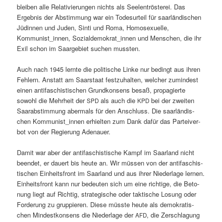
bleiben alle Rel­a­tivierun­gen nichts als See­len­trösterei. Das
Ergeb­nis der Abstim­mung war ein Todesurteil für saar­ländis­chen
Jüdin­nen und Juden, Sin­ti und Roma, Homo­sex­uelle,
Kommunist_innen, Sozialdemokrat_innen und Men­schen, die ihr
Exil schon im Saarge­bi­et suchen mussten.
Auch nach 1945 lernte die poli­tis­che Linke nur bed­ingt aus ihren
Fehlern. Anstatt am Saarstaat festzuhal­ten, welch­er zumin­d­est
einen antifaschis­tis­chen Grund­kon­sens besaß, propagierte
sowohl die Mehrheit der
als auch die
bei der zweit­en
SPD
KPD
Saarab­stim­mung aber­mals für den Anschluss. Die saar­ländis­
chen Kommunist_innen erhiel­ten zum Dank dafür das Parteiver­
bot von der Regierung Adenauer.
Damit war aber der antifaschis­tis­che Kampf im Saar­land nicht
been­det, er dauert bis heute an. Wir müssen von der antifaschis­
tis­chen Ein­heits­front im Saar­land und aus ihrer Nieder­lage ler­nen.
Ein­heits­front kann nur bedeuten sich um eine richtige, die Beto­
nung liegt auf Richtig, strate­gis­che oder tak­tis­che Losung oder
Forderung zu grup­pieren. Diese müsste heute als demokratis­
chen Min­destkon­sens die Nieder­lage der
, die Zer­schla­gung
AFD