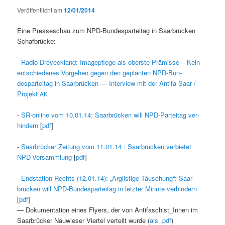
Veröffentlicht am
12/01/2014
Eine Press­eschau zum NPD-Bun­desparteitag in Saar­brück­en
Schafbrücke:
-
Radio Dreyeck­land: Imagepflege als ober­ste Prämisse – Kein
entsch­iedenes Vorge­hen gegen den geplanten NPD-Bun­
desparteitag in Saar­brück­en — Inter­view mit der Antifa Saar /
Pro­jekt
AK
-
SR-online vom 10.01.14: Saar­brück­en will NPD-Parteitag ver­
hin­dern
[
pdf
]
-
Saar­brück­er Zeitung vom 11.01.14 : Saar­brück­en ver­bi­etet
NPD-Ver­samm­lung
[
pdf
]
-
End­sta­tion Rechts (12.01.14): „Arglistige Täuschung“: Saar­
brück­en will NPD-Bun­desparteitag in let­zter Minute ver­hin­dern
[
pdf
]
— Doku­men­ta­tion eines Fly­ers, der von Antifaschist_Innen im
Saar­brück­er Nauwieser Vier­tel verteilt wurde (
als .pdf
)