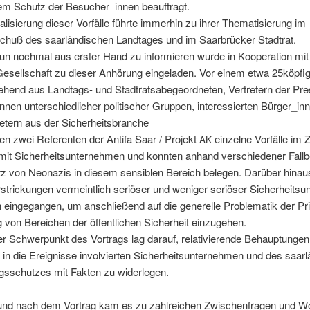
dem Schutz der Besucher_innen beauftragt.
l­isierung dieser Vor­fälle führte immer­hin zu ihrer The­ma­tisierung im
chuß des saar­ländis­chen Land­tages und im Saar­brück­er Stadtrat.
n nochmal aus erster Hand zu informieren wurde in Koop­er­a­tion mit
esellschaft zu dieser Anhörung ein­ge­laden. Vor einem etwa 25köpfig
te­hend aus Land­tags- und Stad­tratsabege­ord­neten, Vertretern der Pr
nnen unter­schiedlich­er poli­tis­ch­er Grup­pen, inter­essierten Bürger_i
etern aus der Sicherheitsbranche
en zwei Ref­er­enten der Antifa Saar / Pro­jekt
einzelne Vor­fälle im
AK
it Sicher­heit­sun­ternehmen und kon­nten anhand ver­schieden­er Fall­b
tz von Neon­azis in diesem sen­si­blen Bere­ich bele­gen. Darüber hin­a
­strick­un­gen ver­meintlich ser­iös­er und weniger ser­iös­er Sicher­heit­su
einge­gan­gen, um anschließend auf die generelle Prob­lematik der Pri
g von Bere­ichen der öffentlichen Sicher­heit einzugehen.
­er Schw­er­punkt des Vor­trags lag darauf, rel­a­tivierende Behaup­tun­ge
, in die Ereignisse involvierten Sicher­heit­sun­ternehmen und des saar­
ngss­chutzes mit Fak­ten zu widerlegen.
d nach dem Vor­trag kam es zu zahlre­ichen Zwis­chen­fra­gen und Wor