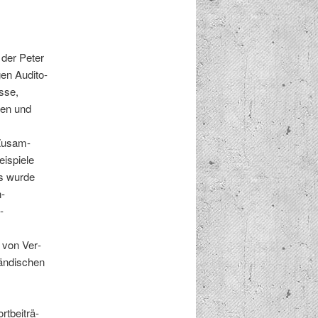
 der Peter
en Audi­to­
esse,
nnen und
 Zusam­
eispiele
us wurde
n­
­
n von Ver­
ländis­chen
t­beiträ­