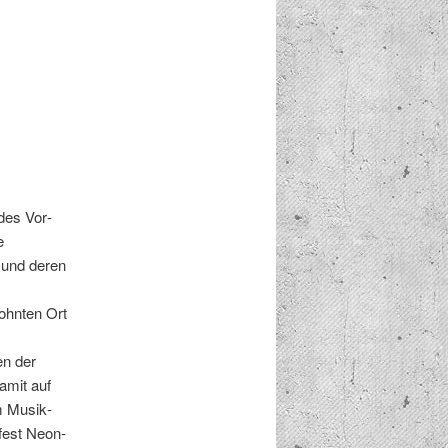
 des Vor­
e
e und deren
ohn­ten Ort
en der
damit auf
em Musik­
­fest Neon­