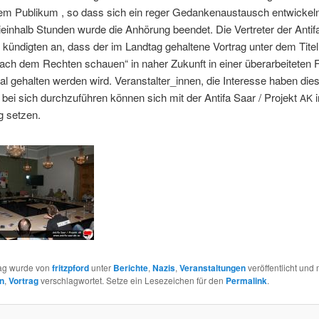
m Pub­likum , so dass sich ein reger Gedanke­naus­tausch entwick­eln
in­halb Stun­den wurde die Anhörung been­det. Die Vertreter der Antif
kündigten an, dass der im Land­tag gehal­tene Vor­trag unter dem Tite
ach dem Recht­en schauen“ in naher Zukun­ft in ein­er über­ar­beit­eten 
al gehal­ten wer­den wird. Veranstalter_innen, die Inter­esse haben die
g bei sich durchzuführen kön­nen sich mit der Antifa Saar / Pro­jekt
i
AK
g setzen.
rag wurde von
fritzpford
unter
Berichte
,
Nazis
,
Veranstaltungen
veröffentlicht und 
n
,
Vortrag
verschlagwortet. Setze ein Lesezeichen für den
Permalink
.