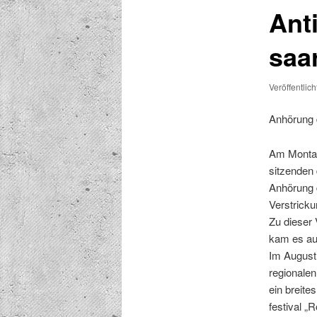
Ant
saa
Veröffentlic
Anhörung d
Am Mon­tag
sitzen­den
Anhörung d
Ver­strick­
Zu dieser 
kam es auf
Im August 
regionalen 
ein bre­it
fes­ti­val