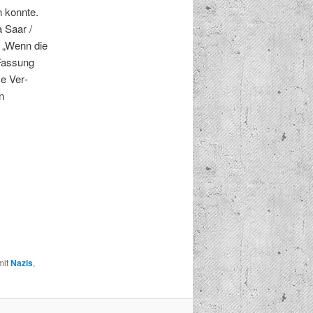
 kon­nte.
a Saar /
l „Wenn die
Fas­sung
se Ver­
n
mit
Nazis
,