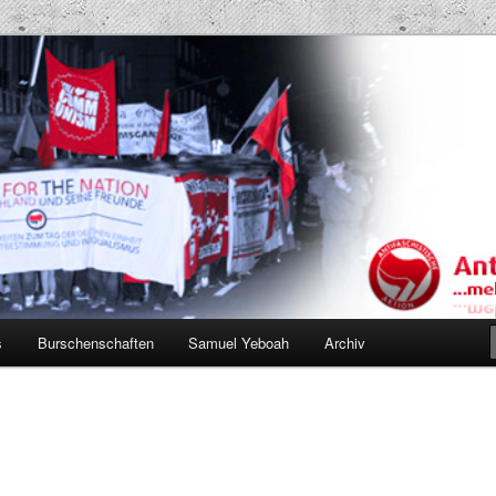
Projekt AK
s
Burschenschaften
Samuel Yeboah
Archiv