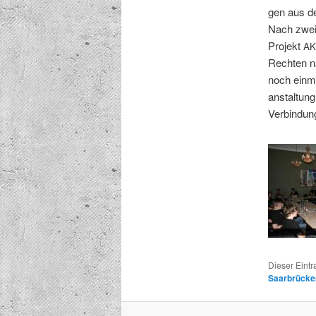
gen aus de
Nach zweie
Pro­jekt
AK
Recht­en n
noch ein­m
anstal­tun
Verbindun
Dieser Eint
Saarbrücke