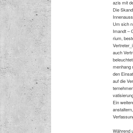
azis mit 
Die Skan­da
Innenauss­
Um sich nu
Imandt – G
ri­um, bes
Vertreter_i
auch Vertr
beleuchtet
men­hang m
den Ein­sa
auf die Ver
ternehmen 
vatisierun
Ein weit­er
anstal­tern
Ver­fas­su
Während un