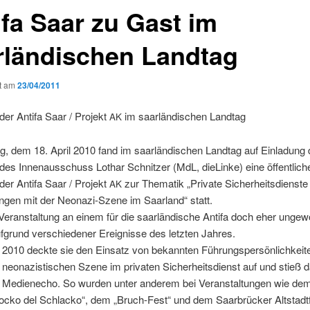
ifa Saar zu Gast im
rländischen Landtag
ht am
23/04/2011
er Antifa Saar / Pro­jekt
im saar­ländis­chen Landtag
AK
, dem 18. April 2010 fand im saar­ländis­chen Land­tag auf Ein­ladung
 des Innenauss­chuss Lothar Schnitzer (MdL, dieLinke) eine öffentlich
er Antifa Saar / Pro­jekt
zur The­matik „Pri­vate Sicher­heits­di­en­st
AK
un­gen mit der Neon­azi-Szene im Saar­land“ statt.
Ver­anstal­tung an einem für die saar­ländis­che Antifa doch eher unge­w
­grund ver­schieden­er Ereignisse des let­zten Jahres.
2010 deck­te sie den Ein­satz von bekan­nten Führungsper­sön­lichkeit­
neon­azis­tis­chen Szene im pri­vat­en Sicher­heits­di­enst auf und stieß 
es Medi­ene­cho. So wur­den unter anderem bei Ver­anstal­tun­gen wie d
 „Rocko del Schlacko“, dem „Bruch-Fest“ und dem Saar­brück­er Alt­stadt