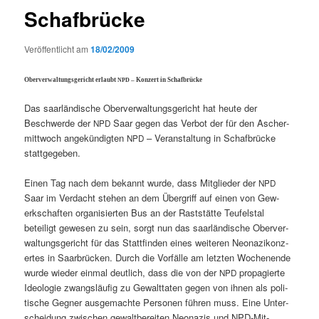
Schafbrücke
Veröffentlicht am
18/02/2009
Oberver­wal­tungs­gericht erlaubt
– Konz­ert in Schafbrücke
NPD
Das saar­ländis­che Oberver­wal­tungs­gericht hat heute der
Beschw­erde der
Saar gegen das Ver­bot der für den Ascher­
NPD
mittwoch angekündigten
– Ver­anstal­tung in Schaf­brücke
NPD
stattgegeben.
Einen Tag nach dem bekan­nt wurde, dass Mit­glieder der
NPD
Saar im Ver­dacht ste­hen an dem Über­griff auf einen von Gew­
erkschaften organ­isierten Bus an der Rast­stätte Teufel­stal
beteiligt gewe­sen zu sein, sorgt nun das saar­ländis­che Oberver­
wal­tungs­gericht für das Stat­tfind­en eines weit­eren Neon­azikonz­
ertes in Saar­brück­en. Durch die Vor­fälle am let­zten Woch­enende
wurde wieder ein­mal deut­lich, dass die von der
propagierte
NPD
Ide­olo­gie zwangsläu­fig zu Gewalt­tat­en gegen von ihnen als poli­
tis­che Geg­n­er aus­gemachte Per­so­n­en führen muss. Eine Unter­
schei­dung zwis­chen gewalt­bere­it­en Neon­azis und NPD-Mit­