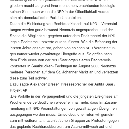
gliedern macht auf­grund ihrer men­schen­ver­ach­t­en­den Ide­olo­gie
keinen Sinn, auch wenn die
in der Öffentlichkeit ver­sucht
NPD
sich als demokratis­che Partei darzustellen.
Durch die Ein­bindung von Recht­srock­bands auf
– Ver­anstal­
NPD
tun­gen wer­den ganz bewusst Neon­azis ange­sprochen und der
Szene die Möglichkeit gegeben unter dem Deck­man­tel der
NPD
legale Recht­srock­konz­erte durchzuführen. Wie die Erfahrung der
let­zten Jahre gezeigt hat, gehen von solchen
Ver­anstal­tun­
NPD
gen immer wieder gewalt­tätige Über­griffe aus. So grif­f­en nach
dem Ende eines von der
Saar organ­isierten Recht­srock­
NPD
konz­ertes in Saar­brück­en- Fechin­gen im August 2005 Neon­azis
mehrere Per­so­n­en auf dem St. Johan­ner Markt an und ver­let­zten
diese zum Teil schwer.
Dazu sagte Alexan­der Breser, Press­esprech­er der Antifa Saar /
Pro­jekt
:
AK
„Die Vor­fälle in der Ver­gan­gen­heit und die jüng­sten Ereignisse am
Woch­enende verdeut­lichen wieder ein­mal mehr, dass im Zusam­
men­hang mit
Ver­anstal­tun­gen von gewalt­täti­gen Über­grif­f­en
NPD
aus­ge­gan­gen wer­den muss. Umso deut­lich­er rufen wir gemein­
sam mit weit­eren antifaschis­tis­chen Grup­pen zu Protesten gegen
das geplante Recht­srock­konz­ert am Ascher­mittwoch auf und