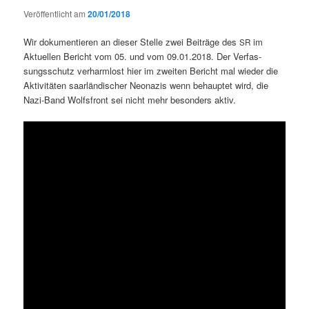
Veröffentlicht am
20/01/2018
Wir doku­men­tieren an dieser Stelle zwei Beiträge des
im
SR
Aktuellen Bericht vom 05. und vom 09.01.2018. Der Ver­fas­
sungss­chutz ver­harm­lost hier im zweit­en Bericht mal wieder die
Aktiv­itäten saar­ländis­ch­er Neon­azis wenn behauptet wird, die
Nazi-Band Wolfs­front sei nicht mehr beson­ders aktiv.