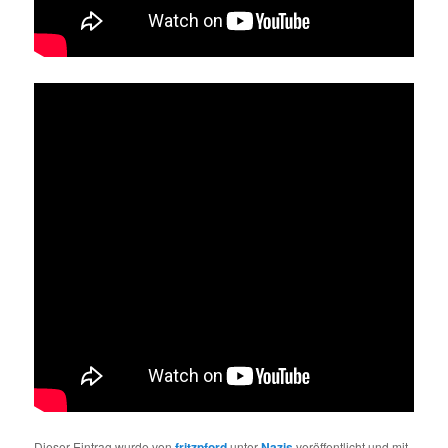
Dieser Eintrag wurde von
fritzpford
unter
Nazis
veröffentlicht und mit