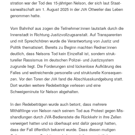
stra­tion war der Tod des 15-jähri­gen Nel­son, der sich
laut Staat­
san­waltschaft
am 1. August 2025 in der
Ottweil­er das Leben
JVA
genom­men hatte.
Vom Bahn­hof aus zogen die Teilnehmer:innen laut­stark durch die
Innen­stadt in Rich­tung Jus­tizvol­lzugsanstalt. Auf Trans­par­enten
und mit Sprechchören wurde die Ver­ant­wor­tung von Jus­tiz und
Poli­tik the­ma­tisiert. Bere­its zu Beginn macht­en Redner:innen
deut­lich, dass Nel­sons Tod kein Einzelfall ist, son­dern struk­
tureller Ras­sis­mus im deutschen Polizei- und Jus­tizsys­tem
zugrunde liegt.
Die Forderun­gen sind lück­en­lose Aufk­lärung des
Fall­es und weitre­ichende per­son­elle und struk­turelle Kon­se­quen­
zen.
Vor den Toren der
fand die Abschlusskundge­bung statt.
JVA
Dort wur­den weit­ere Rede­beiträge ver­lesen und eine
Schweigeminute für Nel­son abgehalten.
In den Rede­beiträ­gen wurde auch betont, dass mehrere
Mithäftlinge von Nel­son nach seinem Tod aus Protest gegen Mis­
shand­lun­gen durch JVA-Bedi­en­stete die Rück­kehr in ihre Zellen
ver­weigert hat­ten und so über­haupt erst dafür gesorgt hat­ten,
dass der Fall öffentlich bekan­nt wurde. Dass diesen muti­gen