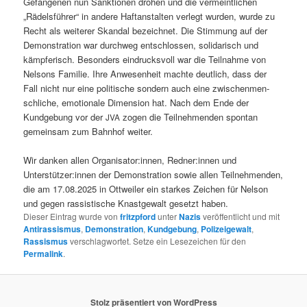
Gefan­genen nun Sank­tio­nen dro­hen und die ver­meintlichen
„Rädels­führer“ in andere Haf­tanstal­ten ver­legt wur­den, wurde zu
Recht als weit­er­er Skan­dal beze­ich­net. Die Stim­mung auf der
Demon­stra­tion war durch­weg entschlossen, sol­i­darisch und
kämpferisch. Beson­ders ein­drucksvoll war die Teil­nahme von
Nel­sons Fam­i­lie. Ihre Anwe­sen­heit machte deut­lich, dass der
Fall
nicht nur
eine poli­tis­che
son­dern
auch eine
zwis­chen­men­
schliche
, emo­tionale
Dimen­sion hat. Nach dem Ende der
Kundge­bung vor der
zogen die Teil­nehmenden spon­tan
JVA
gemein­sam zum Bahn­hof weiter.
Wir danken allen Organisator:innen, Redner:innen und
Unterstützer:innen der Demon­stra­tion sowie allen Teil­nehmenden,
die am 17.08.2025 in Ottweil­er ein starkes Zeichen für Nel­son
und gegen ras­sis­tis­che Knast­ge­walt geset­zt haben.
Dieser Eintrag wurde von
fritzpford
unter
Nazis
veröffentlicht und mit
Antirassismus
,
Demonstration
,
Kundgebung
,
Polizeigewalt
,
Rassismus
verschlagwortet. Setze ein Lesezeichen für den
Permalink
.
Stolz präsentiert von WordPress