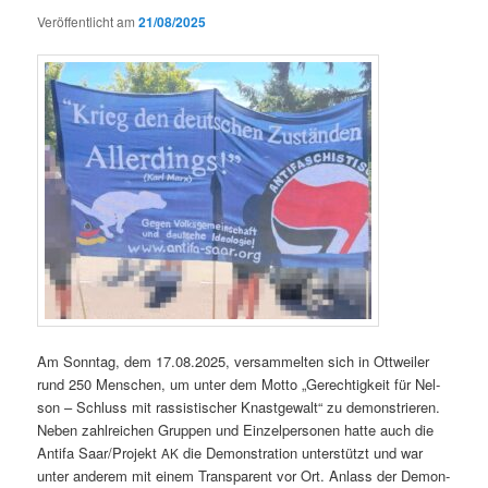
Veröffentlicht am
21/08/2025
Am S
onntag
, dem 17.08.2025, ver­sam­melten sich in Ottweil­er
rund 250 Men­schen, um unter dem Mot­to „Gerechtigkeit für Nel­
son – Schluss mit ras­sis­tis­ch­er Knast­ge­walt“ zu demon­stri­eren.
Neben zahlre­ichen Grup­pen und Einzelper­so­n­en hat­te auch die
Antifa Saar/Projekt
die Demon­stra­tion unter­stützt und war
AK
unter anderem mit einem Trans­par­ent vor Ort. Anlass der Demon­