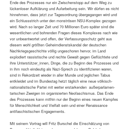
Ende des Prozess­es nur ein Zwis­chen­stopp auf dem Weg zu
lück­en­los­er Aufk­lärung und Aufar­beitung sein. Wir dür­fen es nicht
hin­nehmen, dass jet­zt zur Tage­sor­d­nung überge­gan­gen wird und
ein Schlussstrich unter den mon­strösen NSU-Kom­plex gezo­gen
wird. Nach so langer Zeit und 70 Mil­lio­nen Euro später sind die
wesentlichen und bohren­den Fra­gen dieses Kom­plex­es nach wie
vor unbeant­wortet und offen, der Ver­fas­sungss­chutz geht aus
diesem wohl größten Geheim­di­en­st­skan­dal der deutschen
Nachkriegs­geschichte völ­lig ungeschoren her­vor, im Land
explodiert ras­sis­tis­che und rechte Gewalt gegen Geflüchtete und
ihre Unterstützer_innen, Dinge, die zu Beginn des Prozess­es und
in ihm noch ein­deutig als Nazi-Sprech zu iden­ti­fizieren waren,
sind in Reko­rdzeit wieder in aller Munde und jeglichen Tabus
entk­lei­det und im Bun­destag het­zt täglich eine neue völkisch-
nation­al­is­tis­che Partei mit weit­er erstark­enden außer­par­la­men­
tarischen Zweigen im organ­isierten Neo­faschis­mus. Das Ende
des Prozess­es kann mithin nur der Beginn eines neuen Kampfes
für Men­schlichkeit und Vielfalt sein und ein­er Renais­sance
antifaschis­tis­chen Engagements.
Mit seinem Vor­trag will Fritz Burschel die Ein­schätzung von