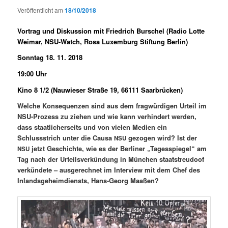
Veröffentlicht am
18/10/2018
Vortrag und Diskussion mit Friedrich Burschel (Radio Lotte
Weimar, NSU-Watch, Rosa Luxemburg Stiftung Berlin)
Sonntag 18. 11. 2018
19:00 Uhr
Kino 8 1/2 (Nauwieser Straße 19, 66111 Saarbrücken)
Welche Kon­se­quen­zen sind aus dem frag­würdi­gen Urteil im
NSU-Prozess zu ziehen und wie kann ver­hin­dert wer­den,
dass staatlich­er­seits und von vie­len Medi­en ein
Schlussstrich unter die Causa
gezo­gen wird? Ist der
NSU
jet­zt Geschichte, wie es der Berlin­er „Tagesspiegel“ am
NSU
Tag nach der Urteilsverkün­dung in München staat­streudoof
verkün­dete – aus­gerech­net im Inter­view mit dem Chef des
Inlands­ge­heim­di­en­sts, Hans-Georg Maaßen?