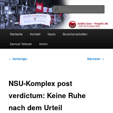
Zum
primären
Such
Inhalt
springen
Antifa Saar / Projekt AK
Hauptmenü
Startseite
Kontakt
Nazis
Burschenschaften
Samuel Yeboah
Archiv
Beitragsnavigation
←
Vorheriger
Nächster
→
NSU-Komplex post
verdictum: Keine Ruhe
nach dem Urteil