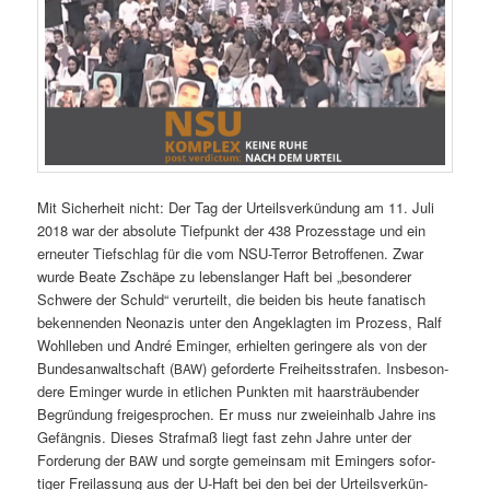
Mit Sicher­heit nicht: Der Tag der Urteilsverkün­dung am 11. Juli
2018 war der absolute Tief­punkt der 438 Prozesstage und ein
erneuter Tief­schlag für die vom NSU-Ter­ror Betrof­fe­nen. Zwar
wurde Beate Zschäpe zu lebenslanger Haft bei „beson­der­er
Schwere der Schuld“ verurteilt, die bei­den bis heute fanatisch
beken­nen­den Neon­azis unter den Angeklagten im Prozess, Ralf
Wohlleben und André Eminger, erhiel­ten gerin­gere als von der
Bun­de­san­waltschaft (
) geforderte Frei­heitsstrafen. Ins­beson­
BAW
dere Eminger wurde in etlichen Punk­ten mit haarsträuben­der
Begrün­dung freige­sprochen. Er muss nur zweiein­halb Jahre ins
Gefäng­nis. Dieses Straf­maß liegt fast zehn Jahre unter der
Forderung der
und sorgte gemein­sam mit Emingers sofor­
BAW
tiger Freilas­sung aus der U‑Haft bei den bei der Urteilsverkün­