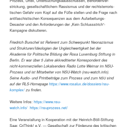
Prozess, Urteil, Unter­suchungsaauss­chüssen, Behör­den­ver­
strick­ung, gesellschaftlichem Ras­sis­mus und der recht­ster­ror­is­
tis­chen Gefahr vom Kopf auf die Füße stellen und die Frage nach
antifaschis­tis­chen Kon­se­quen­zen aus dem Aufar­beitungs-
Desaster und den Anforderun­gen der „Kein Schlussstrich“-
Kampagne diskutieren.
Friedrich Burschel ist Ref­er­ent zum Schw­er­punkt Neon­azis­mus
und Strukturen/Ideologien der Ungle­ich­w­er­tigkeit bei der
Akademie für Poli­tis­che Bil­dung der Rosa Lux­em­burg Stiftung in
Berlin. Er war über 5 Jahre akkred­i­tiert­er Kor­re­spon­dent des
nicht-kom­merziellen Lokalsenders Radio Lotte Weimar im NSU-
Prozess und ist Mitar­beit­er von NSU-Watch (nsu-watch.info).
Seine Audio- und Print­beiträge zum Prozess und zum
sind
NSU
auf der RLS-Home­page
https://www.rosalux.de/dossiers/nsu-
komplex/
zu finden.
Weit­ere Infos:
https://www.nsu-
watch.info/
https://nsuprozess.net/
Eine Ver­anstal­tung in Koop­er­a­tion mit der Hein­rich-Böll-Stiftung
Saar, Cri­Think! e.V. — Gesellschaft zur Förderung des kri­tis­chen