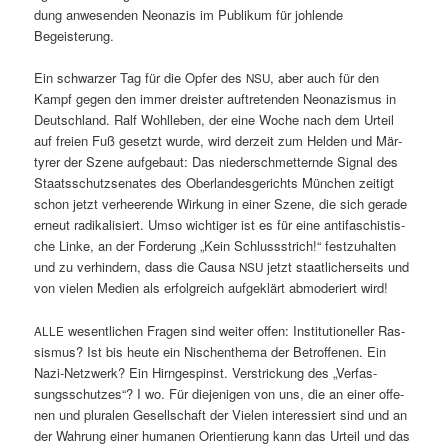
dung anwe­senden Neon­azis im Pub­likum für johlende
Begeisterung.
Ein schwarz­er Tag für die Opfer des
, aber auch für den
NSU
Kampf gegen den immer dreis­ter auftre­tenden Neon­azis­mus in
Deutsch­land. Ralf Wohlleben, der eine Woche nach dem Urteil
auf freien Fuß geset­zt wurde, wird derzeit zum Helden und Mär­
tyr­er der Szene aufge­baut: Das nieder­schmetternde Sig­nal des
Staatss­chutzse­n­ates des Ober­lan­des­gerichts München zeit­igt
schon jet­zt ver­heerende Wirkung in ein­er Szene, die sich ger­ade
erneut radikalisiert. Umso wichtiger ist es für eine antifaschis­tis­
che Linke, an der Forderung „Kein Schlussstrich!“ festzuhal­ten
und zu ver­hin­dern, dass die Causa
jet­zt staatlich­er­seits und
NSU
von vie­len Medi­en als erfol­gre­ich aufgek­lärt abmod­eriert wird!
wesentlichen Fra­gen sind weit­er offen: Insti­tu­tioneller Ras­
ALLE
sis­mus? Ist bis heute ein Nis­chen­the­ma der Betrof­fe­nen. Ein
Nazi-Net­zw­erk? Ein Hirnge­spinst. Ver­strick­ung des „Ver­fas­
sungss­chutzes“? I wo. Für diejeni­gen von uns, die an ein­er offe­
nen und plu­ralen Gesellschaft der Vie­len inter­essiert sind und an
der Wahrung ein­er huma­nen Ori­en­tierung kann das Urteil und das