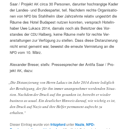
Saar / Pro­jekt
cir­ca 30 Per­so­n­en, darunter hochrangige Kad­er
AK
der Lan­des- und Bun­despartei, teil. Nach­dem rechte Organ­i­sa­tio­
nen von
bis Stahlhelm über Jahrzehnte rel­a­tiv ungestört die
NPD
Räume des Hotel Budapest nutzen kon­nten, ver­sprach Hotelin­
hab­er Uwe Lukacs 2014, damals noch als Beisitzer des Vor­
standes der
Hal­berg, keine Räume mehr für rechte Ver­
CDU
anstal­tun­gen zur Ver­fü­gung zu stellen. Dass diese Dis­tanzierung
nicht ernst gemeint war, beweist die erneute Ver­mi­etung an die
vom 10. März.
NPD
Alexan­der Breser, stel­lv. Press­esprech­er der Antifa Saar / Pro­
jekt
, dazu:
AK
„
Die Dis­tanzierung von Her­rn Lukacs im Jahr 2014 diente lediglich
der Beruhi­gung, der für ihn immer unan­genehmer wer­den­den Sit­u­a­
tion. Nach­dem der Druck auf ihn gesunken ist, betreibt er wieder
busi­ness as usu­al. Ein deut­lich­er Hin­weis darauf, wie wichtig es ist,
den Druck auf Nazis und ihre Helfer per­ma­nent aufrecht zu
erhalten.“
Dieser Eintrag wurde von
fritzpford
unter
Nazis
,
NPD-