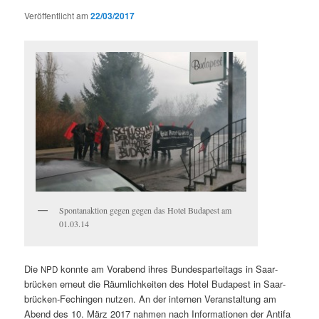
Veröffentlicht am
22/03/2017
Spon­tanak­tion gegen gegen das Hotel Budapest am
01.03.14
Die
kon­nte am Vor­abend ihres Bun­desparteitags in Saar­
NPD
brück­en erneut die Räum­lichkeit­en des Hotel Budapest in Saar­
brück­en-Fechin­gen nutzen. An der inter­nen Ver­anstal­tung am
Abend des 10. März 2017 nah­men nach Infor­ma­tio­nen der Antifa