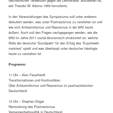
faschis­tis­ch­er Ten­den­zen gegen die Demokratie” anzuse­hen ist,
wie Theodor W. Adorno 1959 formulierte.
In den Ver­anstal­tun­gen des Sym­po­siums soll unter anderem
disku­tiert wer­den, was unter Post­nazis­mus zu ver­ste­hen ist und
wie sich Anti­semitismus und Ras­sis­mus in der
heute
BRD
äußern. Auch soll den Fra­gen nachge­gan­gen wer­den, wie die
im Jahre 2011 sozial-ökonomisch struk­turi­ert ist, welche
BRD
Rolle der deutsche “Sozial­pakt” für den Erfolg des “Exportwelt­
meis­ters” spielt und was über­haupt unter deutsch­er Ide­olo­gie
heute zu ver­ste­hen ist.
Pro­gramm:
11 Uhr – Alex Feuerherdt
Trans­for­ma­tio­nen und Kontinuitäten
Über Anti­semitismus und Ras­sis­mus im post­nazis­tis­chen
Deutschland
13 Uhr – Stephan Grigat
Ren­ovierung des Postnazismus
Ver­gan­gen­heit­spoli­tik in Deutschland