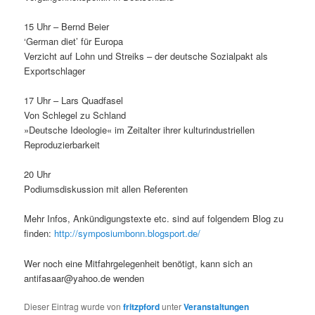
15 Uhr – Bernd Beier
‘Ger­man diet’ für Europa
Verzicht auf Lohn und Streiks – der deutsche Sozial­pakt als
Exportschlager
17 Uhr – Lars Quadfasel
Von Schlegel zu Schland
»Deutsche Ide­olo­gie« im Zeital­ter ihrer kul­turindus­triellen
Reproduzierbarkeit
20 Uhr
Podi­ums­diskus­sion mit allen Referenten
Mehr Infos, Ankündi­gung­s­texte etc. sind auf fol­gen­dem Blog zu
find­en:
http://symposiumbonn.blogsport.de/
Wer noch eine Mit­fahrgele­gen­heit benötigt, kann sich an
antifasaar@yahoo.de wenden
Dieser Eintrag wurde von
fritzpford
unter
Veranstaltungen