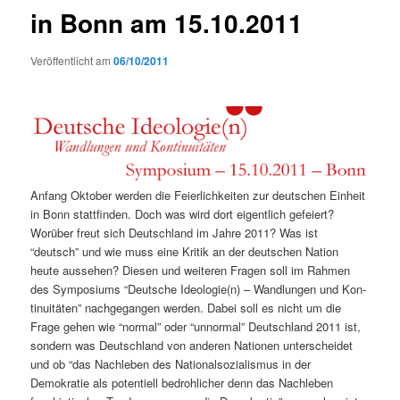
in Bonn am 15.10.2011
Veröffentlicht am
06/10/2011
Anfang Okto­ber wer­den die Feier­lichkeit­en zur deutschen Ein­heit
in Bonn stat­tfind­en. Doch was wird dort eigentlich gefeiert?
Worüber freut sich Deutsch­land im Jahre 2011? Was ist
“deutsch” und wie muss eine Kri­tik an der deutschen Nation
heute ausse­hen? Diesen und weit­eren Fra­gen soll im Rah­men
des Sym­po­siums “Deutsche Ideologie(n) – Wand­lun­gen und Kon­
ti­nu­itäten” nachge­gan­gen wer­den. Dabei soll es nicht um die
Frage gehen wie “nor­mal” oder “unnor­mal” Deutsch­land 2011 ist,
son­dern was Deutsch­land von anderen Natio­nen unter­schei­det
und ob “das Nach­leben des Nation­al­sozial­is­mus in der
Demokratie als poten­tiell bedrohlich­er denn das Nach­leben