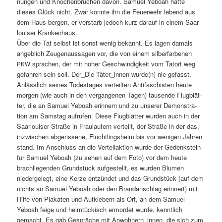
nun­gen und Knochen­brüchen davon. Samuel Yeboah hat­te
dieses Glück nicht. Zwar kon­nte ihn die Feuer­wehr lebend aus
dem Haus bergen, er ver­starb jedoch kurz darauf in einem Saar­
louis­er Krankenhaus.
Über die Tat selb­st ist son­st wenig bekan­nt. Es lagen damals
ange­blich Zeu­ge­naus­sagen vor, die von einem sil­ber­far­be­nen
sprachen, der mit hoher Geschwindigkeit vom Tatort weg
PKW
gefahren sein soll. Der_Die Täter_innen wurde(n) nie gefasst.
Anlässlich seines Todestages verteil­ten Antifaschis­ten heute
mor­gen (wie auch in den ver­gan­genen Tagen) tausende Flug­blät­
ter, die an Samuel Yeboah erin­nern und zu unser­er Demon­stra­
tion am Sam­stag aufrufen. Diese Flug­blät­ter wur­den auch in der
Saar­louis­er Straße in Fraulautern verteilt, der Straße in der das,
inzwis­chen abgeris­sene, Flüchtling­sheim bis vor weni­gen Jahren
stand. Im Anschluss an die Verteilak­tion wurde der Gedenkstein
für Samuel Yeboah (zu sehen auf dem Foto) vor dem heute
brach­liegen­den Grund­stück aufgestellt, es wur­den Blu­men
niedergelegt, eine Kerze entzün­det und das Grund­stück (auf dem
nichts an Samuel Yeboah oder den Bran­dan­schlag erin­nert) mit
Hil­fe von Plakat­en und Aufk­le­bern als Ort, an dem Samuel
Yeboah feige und heimtück­isch ermordet wurde, ken­ntlich
gemacht. Es gab Gespräche mit Anwohnern_innen, die sich zum