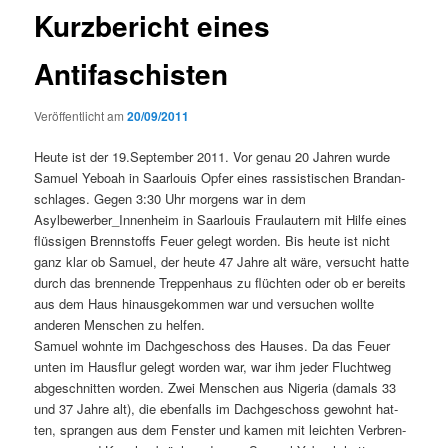
Kurzbericht eines
Antifaschisten
Veröffentlicht am
20/09/2011
Heute ist der 19.September 2011. Vor genau 20 Jahren wurde
Samuel Yeboah in Saar­louis Opfer eines ras­sis­tis­chen Bran­dan­
schlages. Gegen 3:30 Uhr mor­gens war in dem
Asylbewerber_Innenheim in Saar­louis Fraulautern mit Hil­fe eines
flüs­si­gen Brennstoffs Feuer gelegt wor­den. Bis heute ist nicht
ganz klar ob Samuel, der heute 47 Jahre alt wäre, ver­sucht hat­te
durch das bren­nende Trep­pen­haus zu flücht­en oder ob er bere­its
aus dem Haus hin­aus­gekom­men war und ver­suchen wollte
anderen Men­schen zu helfen.
Samuel wohnte im Dachgeschoss des Haus­es. Da das Feuer
unten im Haus­flur gelegt wor­den war, war ihm jed­er Fluchtweg
abgeschnit­ten wor­den. Zwei Men­schen aus Nige­ria (damals 33
und 37 Jahre alt), die eben­falls im Dachgeschoss gewohnt hat­
ten, sprangen aus dem Fen­ster und kamen mit leicht­en Ver­bren­