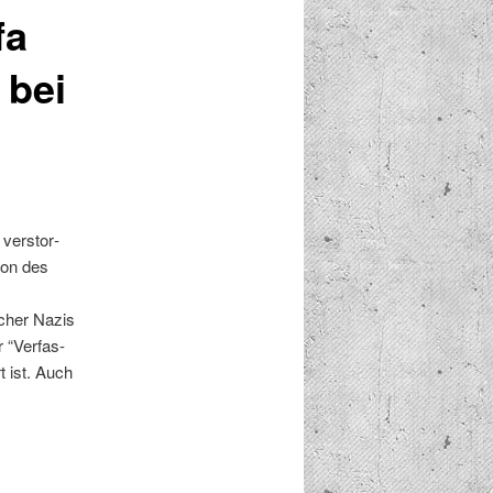
fa
 bei
ver­stor­
son des
sch­er Nazis
 “Ver­fas­
t ist. Auch