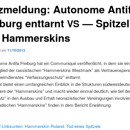
zmeldung: Autonome Anti
iburg enttarnt
— Spitzel
VS
 Hammerskins
ht am
11/10/2015
me Antifa Freiburg hat ein Com­mu­niqué veröf­fentlicht, in dem sie ein 
glied der ras­sis­tis­chen “Ham­mer­skins West­mark” als Ver­trauensper­
heim­di­en­stes “Ver­fas­sungss­chutz” enttarnt.
 bietet einen umfan­gre­ichen Ein­blick in die Struk­turen süd­west­deut
ere der “Ham­mer­skins” und macht wieder ein­mal deut­lich, wie tief der
z” in den Aus­bau und Erhalt neon­azis­tis­ch­er Vere­ini­gun­gen involvier
ändis­chen “Ham­mer­skins” find­en in dem Bericht Erwähnung.
f Linksun­ten: Ham­mer­skin Roland: Tod eines Spitzels