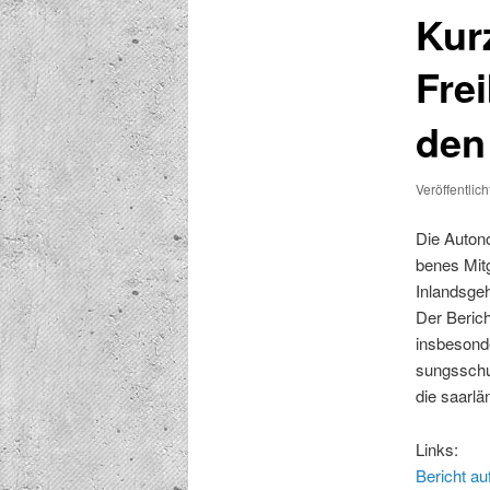
Kur
Fre
den
Veröffentlic
Die Autono
benes Mit­
Inlands­ge­
Der Bericht
ins­beson­d
sungss­chut
die saar­l
Links:
Bericht au