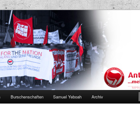
Projekt AK
s
Burschenschaften
Samuel Yeboah
Archiv