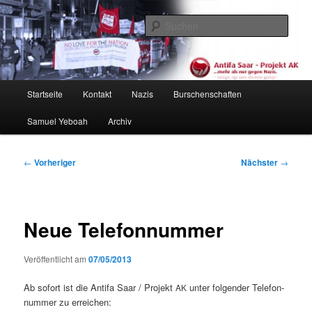
Zum
primären
Such
Inhalt
springen
Antifa Saar / Projekt AK
Hauptmenü
Startseite
Kontakt
Nazis
Burschenschaften
Samuel Yeboah
Archiv
Beitragsnavigation
←
Vorheriger
Nächster
→
Neue Telefonnummer
Veröffentlicht am
07/05/2013
Ab sofort ist die Antifa Saar / Pro­jekt
unter fol­gen­der Tele­fon­
AK
num­mer zu erreichen: