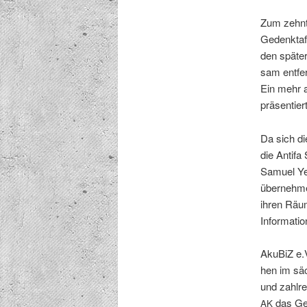
Zum zehn­
Gedenk­taf
den später
sam ent­fe
Ein mehr al
präsentiert
Da sich die
die Antifa 
Samuel Yeb
übernehmen
ihren Räum­
Infor­ma­tion
Aku­BiZ e.
hen im säc
und zahlre
das Ged
AK