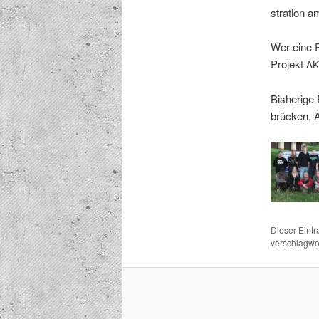
stra­tion a
Wer eine P
Pro­jekt
AK
Bish­erige 
brück­en, 
Dieser Eint
verschlagwor