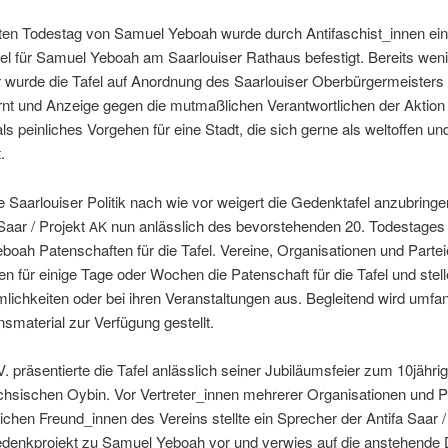
ten Todestag von Samuel Yeboah wurde durch Antifaschist_innen ei
el für Samuel Yeboah am Saar­louis­er Rathaus befes­tigt. Bere­its wen
 wurde die Tafel auf Anord­nung des Saar­louis­er Ober­bürg­er­meis­ters
r­nt und Anzeige gegen die mut­maßlichen Ver­ant­wortlichen der Aktion e
s pein­lich­es Vorge­hen für eine Stadt, die sich gerne als weltof­fen und 
.
 Saar­louis­er Poli­tik nach wie vor weigert die Gedenk­tafel anzubrin­ge
Saar / Pro­jekt
nun anlässlich des bevorste­hen­den 20. Todestages
AK
oah Paten­schaften für die Tafel. Vere­ine, Organ­i­sa­tio­nen und Parte
 für einige Tage oder Wochen die Paten­schaft für die Tafel und stell
lichkeit­en oder bei ihren Ver­anstal­tun­gen aus. Beglei­t­end wird umfan­
­s­ma­te­r­i­al zur Ver­fü­gung gestellt.
V. präsen­tierte die Tafel anlässlich sein­er Jubiläums­feier zum 10jähr
h­sis­chen Oybin. Vor Vertreter_innen mehrerer Organ­i­sa­tio­nen und P
­ichen Freund_innen des Vere­ins stellte ein Sprech­er der Antifa Saar / 
enkpro­jekt zu Samuel Yeboah vor und ver­wies auf die anste­hend