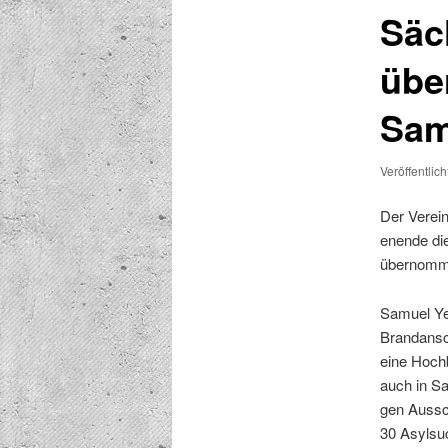
Säc
übe
Sam
Veröffentlic
Der Vere­i
enende di
übernomm
Samuel Yeb
Bran­dan­s
eine Hochb
auch in Sa
gen Auss­c
30 Asyl­su