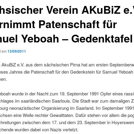
hsischer Verein AKuBiZ e.
rnimmt Patenschaft für
uel Yeboah – Gedenktafel
ht am
13/09/2011
n Aku­BiZ e.V. aus dem säch­sis­chen Pir­na hat am ersten Sep­tem­ber­
eses Jahres die Paten­schaft für den Gedenkstein für Samuel Yeboah
en.
oah wurde in der Nacht zum 19. Sep­tem­ber 1991 Opfer eines ras­sis
chlages im saar­ländis­chen Saar­louis. Die Stadt war zum dama­li­gen Ze
urg neon­azis­tis­ch­er Organ­isierung im Saar­land. Im Sep­tem­ber 199
ch­sen eine Welle rechter Gewalt­tat­en. Dafür ste­hen vor allem die pogr
hre­itun­gen zwis­chen dem 17. und dem 23. Sep­tem­ber in Hoy­er­swer
chende wur­den dabei von Nazis verletzt.