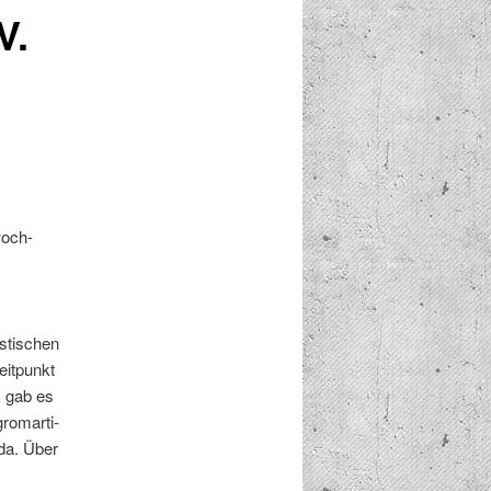
V.
woch­
­tis­chen
it­punkt
1 gab es
o­mar­ti­
­da. Über