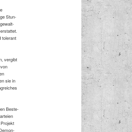
ne
ige Stun­
 gewalt­
rstat­tet.
tol­er­ant
n, vergibt
 von
ien
en sie in
gre­ich­es
igen Beste­
arteien
Pro­jekt
e Demon­