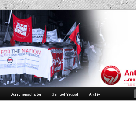
Projekt AK
s
Burschenschaften
Samuel Yeboah
Archiv