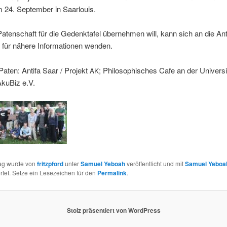
m 24. Sep­tem­ber in Saarlouis.
aten­schaft für die Gedenk­tafel übernehmen will, kann sich an die Ant
für nähere Infor­ma­tio­nen wenden.
Pat­en: Antifa Saar / Pro­jekt
; Philosophis­ches Cafe an der Uni­ver­s
AK
Aku­Biz e.V.
rag wurde von
fritzpford
unter
Samuel Yeboah
veröffentlicht und mit
Samuel Yeboa
tet. Setze ein Lesezeichen für den
Permalink
.
Stolz präsentiert von WordPress