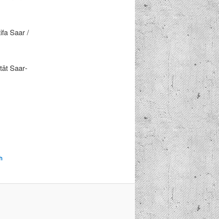
ifa Saar /
ität Saar­
h