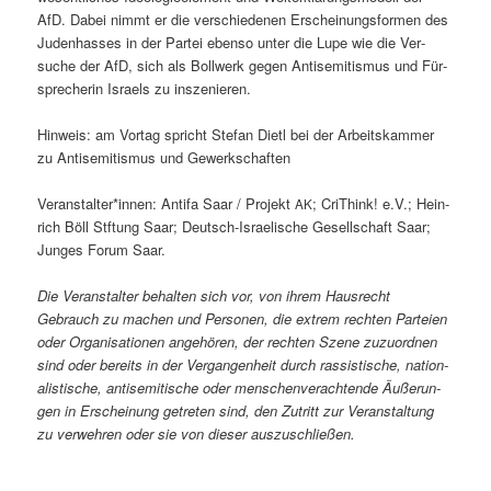
AfD. Dabei nimmt er die ver­schiede­nen Erschei­n­ungs­for­men des
Juden­has­s­es in der Partei eben­so unter die Lupe wie die Ver­
suche der AfD, sich als Boll­w­erk gegen Anti­semitismus und Für­
sprecherin Israels zu inszenieren.
Hin­weis: am Vortag spricht Ste­fan Dietl bei der Arbeit­skam­mer
zu Anti­semitismus und Gewerkschaften
Veranstalter*innen: Antifa Saar / Pro­jekt
; Cri­Think! e.V.; Hein­
AK
rich Böll Stf­tung Saar; Deutsch-Israelis­che Gesellschaft Saar;
Junges Forum Saar.
Die Ver­anstal­ter behal­ten sich vor, von ihrem Haus­recht
Gebrauch zu machen und Per­so­n­en, die extrem recht­en Parteien
oder Organ­i­sa­tio­nen ange­hören, der recht­en Szene zuzuord­nen
sind oder bere­its in der Ver­gan­gen­heit durch ras­sis­tis­che, nation­
al­is­tis­che, anti­semi­tis­che oder men­schen­ver­ach­t­ende Äußerun­
gen in Erschei­n­ung getreten sind, den Zutritt zur Ver­anstal­tung
zu ver­wehren oder sie von dieser auszuschließen.