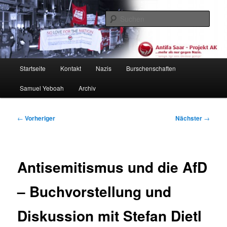
Zum
primären
Such
Inhalt
springen
Antifa Saar / Projekt AK
Hauptmenü
Startseite
Kontakt
Nazis
Burschenschaften
Samuel Yeboah
Archiv
Beitragsnavigation
←
Vorheriger
Nächster
→
Antisemitismus und die AfD
– Buchvorstellung und
Diskussion mit Stefan Dietl