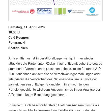
Sam­stag, 11. April 2026
18:30 Uhr
Café Kos­mos
Fut­ter­str. 4
Saar­brück­en
Anti­semitismus ist in der AfD all­ge­gen­wär­tig. Immer wieder
attack­iert die Partei unter Rück­griff auf anti­semi­tis­che Stereo­type
promi­nente Vertreterin­nen jüdis­chen Lebens, teilen führende AfD-
Funk­tionärin­nen anti­semi­tis­che Ver­schwörungserzäh­lun­gen oder
rel­a­tivieren die Ver­brechen des Nation­al­sozial­is­mus. Trotz der
zahlre­ichen ein­schlägi­gen Skan­dale in ihrer noch jun­gen
Parteiengeschichte wird dem Antisemitis­mus in der Analyse der
AfD jedoch kaum Beach­tung geschenkt.
In seinem Buch beschreibt Ste­fan Dietl den Anti­semitismus als
wesentlich­es Ide­olo­gieele­ment und Wel­terk­lärungsmod­ell der