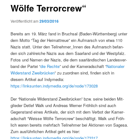
Wölfe Terrorcrew“
Veröffentlicht am
29/03/2016
Bere­its am 19. März fand in Bruch­sal (Baden-Würt­tem­berg) unter
dem Mot­to “Tag der Heimat­treue” ein Auf­marsch von etwa 110
Nazis statt. Unter den Teilnehmer_Innen des Auf­marsch befan­
den sich zahlre­iche Nazis aus dem Saar­land und der Westp­falz.
Fotos und Namen der Nazis, die dem saar­ländis­chen Lan­desver­
band der Partei “
die Rechte
” und der Kam­er­ad­schaft “
Nationaler
Wider­stand Zweibrück­en
” zu zuord­nen sind, find­en sich in
diesem Artikel auf Indy­media:
https://linksunten.indymedia.org/de/node/173028
Der “Nationale Wider­stand Zweibrück­en” bzw. seine bei­den Mit­
glieder Detlef Walk und Andreas Wern­er Fröh­lich sind auch
Gegen­stand eines Artikels, der sich mit dem Ver­bot der Kam­er­
ad­schaft “Weisse Wölfe Ter­ror­crew” beschäftigt. Walk und Fröh­
lich waren bere­its mehrfach Teil­nehmer bei Aktio­nen von Sage­sa.
Zum aus­führlichen Artikel geht es hier:
https://linksunten.indymedia.org/de/node/173317